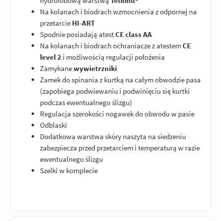
hydrofobową warstwą
Teflonu®
Na kolanach i biodrach wzmocnienia z odpornej na
przetarcie
HI-ART
Spodnie posiadają atest
CE class AA
Na kolanach i biodrach ochraniacze z atestem
CE
level 2
i możliwością regulacji położenia
Zamykane
wywietrzniki
Zamek do spinania z kurtką na całym obwodzie pasa
(zapobiega podwiewaniu i podwinięciu się kurtki
podczas ewentualnego ślizgu)
Regulacja szerokości nogawek do obwodu w pasie
Odblaski
Dodatkowa warstwa skóry naszyta na siedzeniu
zabezpiecza przed przetarciem i temperaturą w razie
ewentualnego ślizgu
Szelki w komplecie