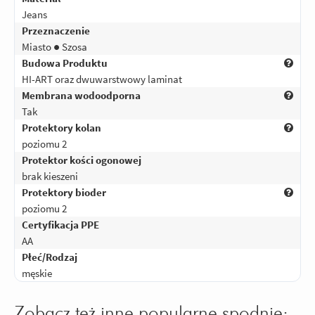
Jeans
Przeznaczenie
Miasto ● Szosa
Budowa Produktu
HI-ART oraz dwuwarstwowy laminat
Membrana wodoodporna
Tak
Protektory kolan
poziomu 2
Protektor kości ogonowej
brak kieszeni
Protektory bioder
poziomu 2
Certyfikacja PPE
AA
Płeć/Rodzaj
męskie
Zobacz też inne popularne spodnie: