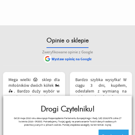
Opinie o sklepie
Zweryfikowane opinie z Google
Wystaw opinię na Google
Mega wielki 😱 sklep dla
Bardzo szybka wysyłka! W
miłośników dwóch kółek 🏍️
ciągu 3 dni, kupiłem,
🛵. Bardzo duży wybór w
odesłałem z wymianą na
asortymencie i w
większe i dostałem z
rozmiarówce. Dużo osób z
powrotem zamówione buty.
obsługi którzy chętnie
Drogi Czytelniku!
Produkt zgodny z opisem.
pomogą i doradzą.Świetny
Cena przyzwoita.
Paweł Fic
Od 25 maja 2018 roku obowiązuje Rozporządzenie Parlamentu Europejskiego i Rady (UE) 2016/679 z dnia 27
kontakt telefoniczny. Z
kwietnia 2016 r (RODO). Potrzebujemy Twojej zgody na przetwarzanie Twoich danych osobowych
pewnością w Poznaniu jak
przechowywanych w plikach cookies. Poniżej znajdziesz szczegóły na ten temat.
Czytaj
nie w regionie sklep nr. 1👍🏻