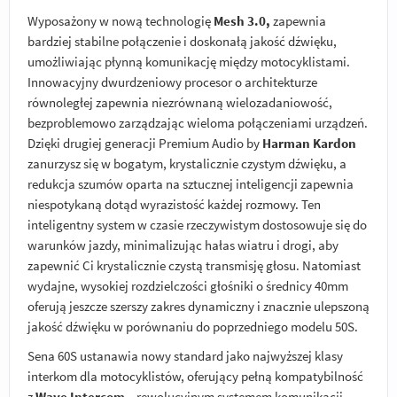
Wyposażony w nową technologię
Mesh 3.0,
zapewnia
bardziej stabilne połączenie i doskonałą jakość dźwięku,
umożliwiając płynną komunikację między motocyklistami.
Innowacyjny dwurdzeniowy procesor o architekturze
równoległej zapewnia niezrównaną wielozadaniowość,
bezproblemowo zarządzając wieloma połączeniami urządzeń.
Dzięki drugiej generacji Premium Audio by
Harman Kardon
zanurzysz się w bogatym, krystalicznie czystym dźwięku, a
redukcja szumów oparta na sztucznej inteligencji zapewnia
niespotykaną dotąd wyrazistość każdej rozmowy. Ten
inteligentny system w czasie rzeczywistym dostosowuje się do
warunków jazdy, minimalizując hałas wiatru i drogi, aby
zapewnić Ci krystalicznie czystą transmisję głosu. Natomiast
wydajne, wysokiej rozdzielczości głośniki o średnicy 40mm
oferują jeszcze szerszy zakres dynamiczny i znacznie ulepszoną
jakość dźwięku w porównaniu do poprzedniego modelu 50S.
Sena 60S ustanawia nowy standard jako najwyższej klasy
interkom dla motocyklistów, oferujący pełną kompatybilność
z
Wave Intercom
– rewolucyjnym systemem komunikacji