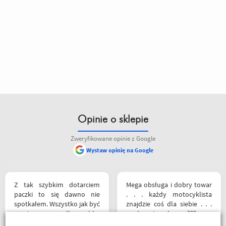
Opinie o sklepie
Zweryfikowane opinie z Google
Wystaw opinię na Google
Z tak szybkim dotarciem
Mega obsługa i dobry towar
paczki to się dawno nie
. . . każdy motocyklista
spotkałem. Wszystko jak być
znajdzie coś dla siebie . . .
powinno, przesyłka szybko
serdecznie polecam ???
wysłana, jest feedback o