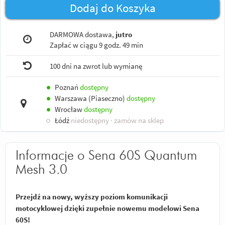
Dodaj do Koszyka
DARMOWA dostawa,
jutro
Zapłać w ciągu
9 godz. 49 min
100 dni na zwrot lub wymianę
●
Poznań
dostępny
●
Warszawa (Piaseczno)
dostępny
●
Wrocław
dostępny
○
Łódź
niedostępny
· zamów na sklep
Informacje o Sena 60S Quantum
Mesh 3.0
Przejdź na nowy, wyższy poziom komunikacji
motocyklowej dzięki zupełnie nowemu modelowi Sena
60S!