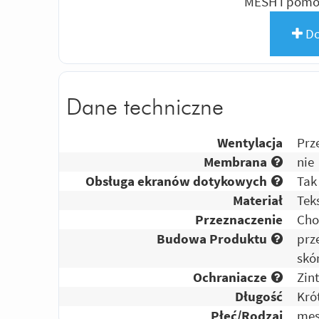
MESH i pomó
Do
Dane techniczne
Wentylacja
Prz
Membrana
nie
Obsługa ekranów dotykowych
Tak
Materiał
Tek
Przeznaczenie
Cho
Budowa Produktu
prz
skó
Ochraniacze
Zin
Długość
Kró
Płeć/Rodzaj
męs