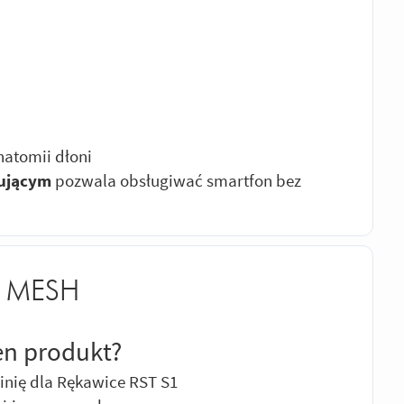
natomii dłoni
zującym
pozwala obsługiwać smartfon bez
1 MESH
en produkt?
inię dla Rękawice RST S1