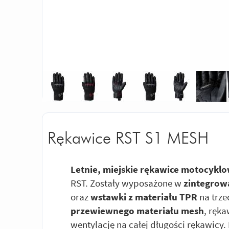
Rękawice RST S1 MESH
Letnie, miejskie rękawice motocykl
RST. Zostały wyposażone w
zintegrow
oraz
wstawki z materiału TPR
na trze
przewiewnego materiału mesh
, ręk
wentylację na całej długości rękawicy