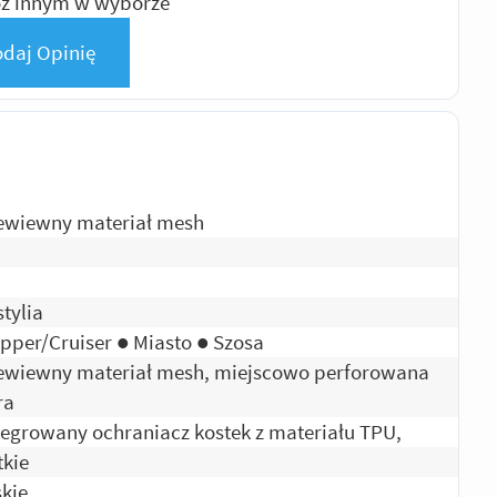
ż innym w wyborze
daj Opinię
ewiewny materiał mesh
stylia
pper/Cruiser ● Miasto ● Szosa
ewiewny materiał mesh, miejscowo perforowana
ra
tegrowany ochraniacz kostek z materiału TPU,
tkie
kie