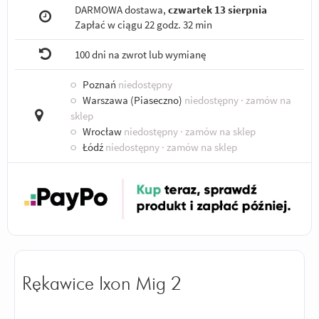
DARMOWA dostawa,
czwartek 13 sierpnia
Zapłać w ciągu
22 godz. 32 min
100 dni na zwrot lub wymianę
○
Poznań
niedostępny
○
Warszawa (Piaseczno)
niedostępny
· zamów na
sklep
○
Wrocław
niedostępny
· zamów na sklep
○
Łódź
niedostępny
· zamów na sklep
Rękawice Ixon Mig 2