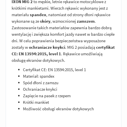
IXON MIG 2
to męskie, letnie rękawice motocyklowe z
krótkimi mankietami. Wierzch rękawic wykonany jest z
materiału
spandex
, natomiast od strony dłoni rękawice
wykonane są ze
skóry
, wzmocnionej
zamszem
.
Zastosowanie takich materiałów zapewnia bardzo dobrą
wentylację i zwiększa komfort jazdy nawet w bardzo ciepłe
dni. W celu poprawienia bezpieczeństwa wyposażone
zostały w
ochraniacze knykci
. MIG 2 posiadają
certyfikat
CE: EN 13594:2015, level 1
. Rękawice umożliwiają
obsługę ekranów dotykowych.
Certyfikat CE: EN 13594:2015, level 1
Materiał: spandex
Spód dłoni z zamszu
Ochraniacze knykci
Zapięcie na pasek z rzepem
Krótki mankiet
Możliwość obsługi ekranów dotykowych