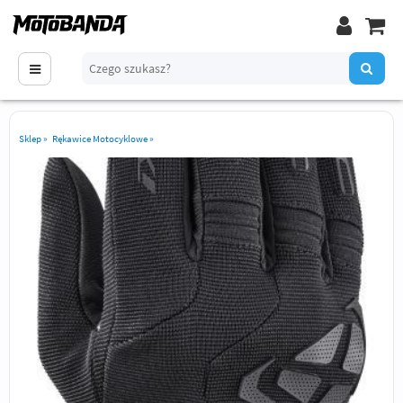
Sklep
»
Rękawice Motocyklowe
»