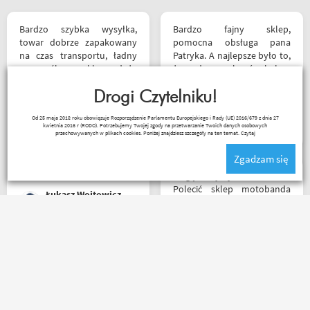
Bardzo szybka wysyłka,
Bardzo fajny sklep,
towar dobrze zapakowany
pomocna obsługa pana
na czas transportu, ładny
Patryka. A najlepsze było to,
przemyślany sklep, duży
że podczas zakupów byłem
plus za publikowane
świadkiem cudu – pan
materiały niejednokrotnie
Drogi Czytelniku!
inwalida nagle wstał i
podpięte do
poszedł. 10/10 za atrakcje
Kapkos
Od 25 maja 2018 roku obowiązuje Rozporządzenie Parlamentu Europejskiego i Rady (UE) 2016/679 z dnia 27
poszczególnych artykułów,
dodatkowe. 😄
kwietnia 2016 r (RODO). Potrzebujemy Twojej zgody na przetwarzanie Twoich danych osobowych
ceny podobne jak i u innych
przechowywanych w plikach cookies. Poniżej znajdziesz szczegóły na ten temat.
Czytaj
ale za wspomniane
Zgadzam się
materiały publikowane na
ich kanale warto kupować u
Mogę z czystym sumieniem
Motobandziorów, kolejne
Polecić sklep motobanda
Łukasz Wojtowicz
zamówienie już za kilka dni
może na miejscu mnie nie
było ale fachowa pomoc
poprzez e-mail przy zakupie
pomogła , profesjonalne
Zamówienie dostarczone
podejście do klienta , kiedyś
następnego dnia rano po
jak pozwoli na to pogoda
zamówieniu ok godz 14
napewno się wybiorę do
szybkość światła szok
sklepu a tym czasem
koszulka mająca być
pozostaje napić się kawy w