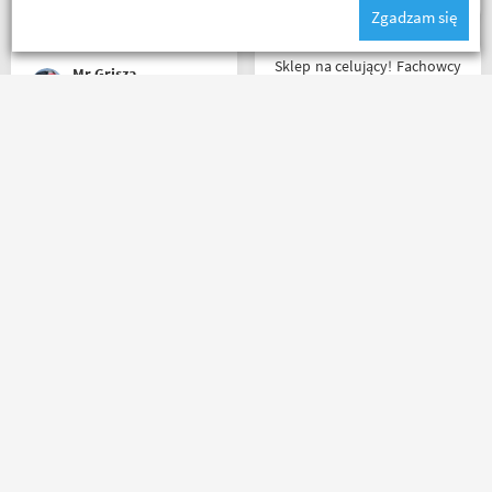
Zgadzam się
The Best! Już byłem na
miejscu i nadal podtrzymuję
zdanie.
Sklep na celujący! Fachowcy
Mr Grisza
przemili, cierpliwi. Zakupy,
które się do kufra nie
zmieściły, zostały wysłane
kurierem - ekstra
Udany zakup, bardzo szybka
rozwiązanie! Jakość
wysyłka i informacja
produktów (m.in. komplet
mailowa na każdym kroku,
Rebelhorn) pierwsza klasa -
od zakupu do dostarczenia
już sprawdzone na
paczki przez kuriera -
dłuższym wypadzie w
Polecam
Bieszczady. Polecam z
całego serca!
Andrzej
Szymichowski
Agnieszka Deja
Masz pytania?
Zadzwoń lub napisz do nas