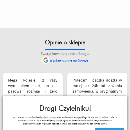
Opinie o sklepie
Zweryfikowane opinie z Google
Wystaw opinię na Google
Mega kolesie, 2 razy
Polecam , paczka doszła w
wymieniłem kask, bo nie
mniej jak 24h od złożenia
pasował rozmiar i zero
zamówienia, w oryginalnym
problemów. Na pewno
opakowaniu, nie miałem
jeszcze wrócę, a może i
okazji sprawdzić jak wygląda
wpadnę przejazdem.
Drogi Czytelniku!
zamiana rozmiarów ale cała
Polecam wszystkim
reszta na wysokim
Od 25 maja 2018 roku obowiązuje Rozporządzenie Parlamentu Europejskiego i Rady (UE) 2016/679 z dnia 27
początkującym w temacie
poziomie.
kwietnia 2016 r (RODO). Potrzebujemy Twojej zgody na przetwarzanie Twoich danych osobowych
Kuba 1510
moto, bo wyjadacze i tak
przechowywanych w plikach cookies. Poniżej znajdziesz szczegóły na ten temat.
Czytaj
wiedzą że motobanda jest