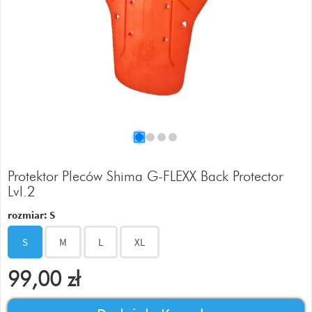
Protektor Pleców Shima G-FLEXX Back Protector
Lvl.2
rozmiar:
S
S
M
L
XL
99,00
zł