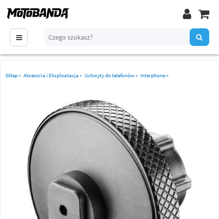
Sklep
»
Akcesoria i Eksploatacja
»
Uchwyty do telefonów
»
Interphone
»