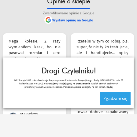
Opinie o sklepie
Zweryfikowane opinie z Google
Wystaw opinię na Google
Mega kolesie, 2 razy
Rzetelni w tym co robią. p.s.
wymieniłem kask, bo nie
super, że nie tylko testujecie,
pasował rozmiar i zero
ale i handlujecie... opisy
problemów. Na pewno
towaru, szybka wysyłka...
jeszcze wrócę, a może i
profesjonalnie. O testach
wpadnę przejazdem.
Drogi Czytelniku!
motocykli nie wspomnę.
Polecam wszystkim
Dzięki.
Ryszard Krysz
Od 25 maja 2018 roku obowiązuje Rozporządzenie Parlamentu Europejskiego i Rady (UE) 2016/679 z dnia 27
początkującym w temacie
kwietnia 2016 r (RODO). Potrzebujemy Twojej zgody na przetwarzanie Twoich danych osobowych
moto, bo wyjadacze i tak
przechowywanych w plikach cookies. Poniżej znajdziesz szczegóły na ten temat.
Czytaj
wiedzą że motobanda jest
Zgadzam się
The Best! Już byłem na
miejscu i nadal podtrzymuję
Bardzo szybka wysyłka,
zdanie.
towar dobrze zapakowany
Mr Grisza
na czas transportu, ładny
przemyślany sklep, duży
plus za publikowane
materiały niejednokrotnie