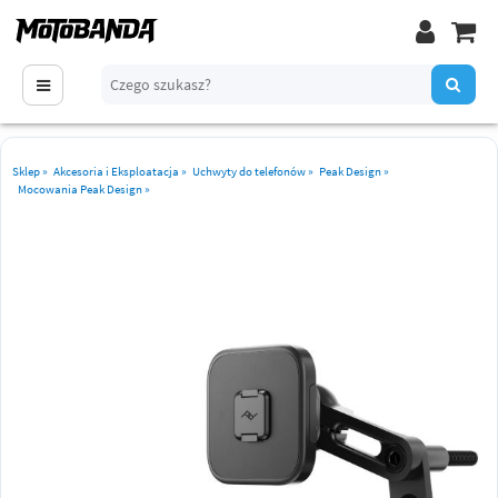
Sklep
»
Akcesoria i Eksploatacja
»
Uchwyty do telefonów
»
Peak Design
»
Mocowania Peak Design
»