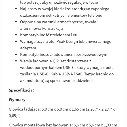
lub poluzuj, aby umożliwić regulację w locie
Najlepszy w swojej klasie izolator drgań zapobiega
uszkodzeniom delikatnych elementów telefonu
Odporna na warunki atmosferyczne, trwała
aluminiowa konstrukcja
Kompatybilność z telefonem i etui
Wymaga użycia etui Peak Design lub uniwersalnego
adaptera
Kompatybilność z ładowaniem bezprzewodowym
Wersja ładowania Qi2 jest dostarczana z
wodoodpornym kablem USB-C, który wymaga źródła
zasilania USB-C. Kable USB-A i SAE (bezpośrednio do
akumulatora) są sprzedawane oddzielnie
Specyfikacja:
Wymiary
Głowica ładująca: 5,8 cm x 5,8 cm x 1,65 cm (2,28„” x 2,28„” x
0,65„”)
Głowica montażowa bez ładowania: 5,6 cm x 5,6 cm x 1,33 cm