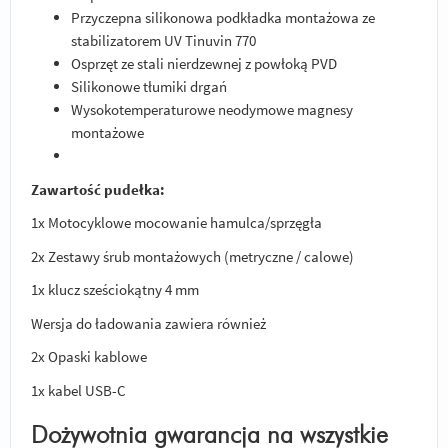
Przyczepna silikonowa podkładka montażowa ze
stabilizatorem UV Tinuvin 770
Osprzęt ze stali nierdzewnej z powłoką PVD
Silikonowe tłumiki drgań
Wysokotemperaturowe neodymowe magnesy
montażowe
Zawartość pudełka:
1x Motocyklowe mocowanie hamulca/sprzęgła
2x Zestawy śrub montażowych (metryczne / calowe)
1x klucz sześciokątny 4 mm
Wersja do ładowania zawiera również
2x Opaski kablowe
1x kabel USB-C
Dożywotnia gwarancja na wszystkie