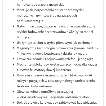
hamulca lub sprzęgła motocykla.
Montuje się bezpośrednio do standardowych i
metrycznych gwintów śrub na zaczepach
hamulca/sprzęgła
Natychmiastowe, odporne na warunki atmosferyczne
szybkie ładowanie bezprzewodowe Qi2 (tylko model
ładujący)
Utrzymuje telefon w trybie pionowym lub poziomym
Magnetyczna technologia blokowania (zwana SlimLink
™) jest wyjątkowo bezpieczna i działa jak magia
Łatwe zakładanie i zdejmowanie telefonu jedną ręką
Mechanizm blokujący wystarczająco mocny dla każdej
aktywności motocyklowej lub terenu
Ramię montażowe można obracać i blokować w 24
różnych pozycjach w celu optymalnego umieszczenia
telefonu i kąta widzenia
Głowica kulowa umożliwia precyzyjną
wielokierunkową regulację kąta widzenia telefonu
Dokręć głowicę kulową, aby zablokować kąt widzenia,