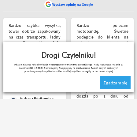
Wystaw opinię na Google
Bardzo szybka wysyłka,
Bardzo polecam
towar dobrze zapakowany
motobandę. Świetne
na czas transportu, ładny
podejście do klienta na
przemyślany sklep, duży
najwyższym poziomie od
plus za publikowane
samego początku do końca.
materiały niejednokrotnie
Drogi Czytelniku!
Oby więcej takich sklepów.
podpięte do
Wojciech Skwarcan
Od 25 maja 2018 roku obowiązuje Rozporządzenie Parlamentu Europejskiego i Rady (UE) 2016/679 z dnia 27
poszczególnych artykułów,
kwietnia 2016 r (RODO). Potrzebujemy Twojej zgody na przetwarzanie Twoich danych osobowych
ceny podobne jak i u innych
przechowywanych w plikach cookies. Poniżej znajdziesz szczegóły na ten temat.
Czytaj
ale za wspomniane
Zgadzam się
materiały publikowane na
ich kanale warto kupować u
Przesyłka bez zarzutu
Motobandziorów, kolejne
doszła po 1 dniu od
Łukasz Wojtowicz
zamówienie już za kilka dni
nadania. Bardzo szybka i
sprawna realizacja.
Jakościowo produkty są
świetne. Rzetelna firma, z
Towar zgodny z opisem
której będę korzystał i
wysyłka błyskawiczna i
wspierał, ponieważ cała
gratisy sklep wart każdej
ekipa robi niesamowita