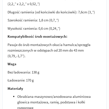
(2,2„” x 2,2„” x 0,52„”)
Długość ramienia (od końcówki do końcówki): 7,6cm (3„”)
Szerokość ramienia: 1,8 cm (0,7„”)
Wysokość ramienia: 0,6 cm (0,24„”)
Kompatybilność śrub montażowych:
Pasuje do śrub montażowych okucia hamulca/sprzęgła
rozmieszczonych w odstępach od 20 mm do 43 mm
(0,79„-1,7”).
Waga
Bez ładowania: 138 g
Ładowanie: 170 g
Materiały
Obrabiana maszynowo/anodowana aluminiowa
głowica montażowa, ramię, podstawa i kołki
rozporowe