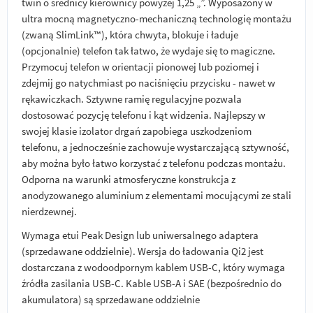
twin o średnicy kierownicy powyżej 1,25 „”. Wyposażony w
ultra mocną magnetyczno-mechaniczną technologię montażu
(zwaną SlimLink™), która chwyta, blokuje i ładuje
(opcjonalnie) telefon tak łatwo, że wydaje się to magiczne.
Przymocuj telefon w orientacji pionowej lub poziomej i
zdejmij go natychmiast po naciśnięciu przycisku - nawet w
rękawiczkach. Sztywne ramię regulacyjne pozwala
dostosować pozycję telefonu i kąt widzenia. Najlepszy w
swojej klasie izolator drgań zapobiega uszkodzeniom
telefonu, a jednocześnie zachowuje wystarczającą sztywność,
aby można było łatwo korzystać z telefonu podczas montażu.
Odporna na warunki atmosferyczne konstrukcja z
anodyzowanego aluminium z elementami mocującymi ze stali
nierdzewnej.
Wymaga etui Peak Design lub uniwersalnego adaptera
(sprzedawane oddzielnie). Wersja do ładowania Qi2 jest
dostarczana z wodoodpornym kablem USB-C, który wymaga
źródła zasilania USB-C. Kable USB-A i SAE (bezpośrednio do
akumulatora) są sprzedawane oddzielnie