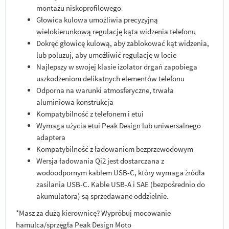
montażu niskoprofilowego
Głowica kulowa umożliwia precyzyjną
wielokierunkową regulację kąta widzenia telefonu
Dokręć głowicę kulową, aby zablokować kąt widzenia,
lub poluzuj, aby umożliwić regulację w locie
Najlepszy w swojej klasie izolator drgań zapobiega
uszkodzeniom delikatnych elementów telefonu
Odporna na warunki atmosferyczne, trwała
aluminiowa konstrukcja
Kompatybilność z telefonem i etui
Wymaga użycia etui Peak Design lub uniwersalnego
adaptera
Kompatybilność z ładowaniem bezprzewodowym
Wersja ładowania Qi2 jest dostarczana z
wodoodpornym kablem USB-C, który wymaga źródła
zasilania USB-C. Kable USB-A i SAE (bezpośrednio do
akumulatora) są sprzedawane oddzielnie.
*Masz za dużą kierownicę? Wypróbuj mocowanie
hamulca/sprzęgła Peak Design Moto