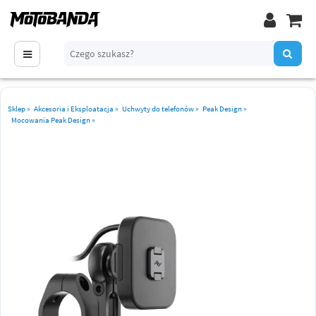
Sklep
»
Akcesoria i Eksploatacja
»
Uchwyty do telefonów
»
Peak Design
»
Mocowania Peak Design
»