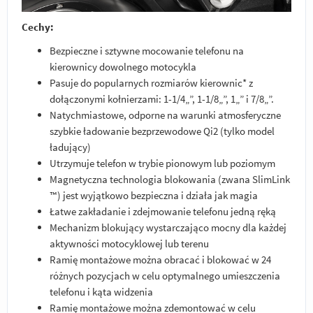
Cechy:
Bezpieczne i sztywne mocowanie telefonu na
kierownicy dowolnego motocykla
Pasuje do popularnych rozmiarów kierownic* z
dołączonymi kołnierzami: 1-1/4„”, 1-1/8„”, 1„” i 7/8„”.
Natychmiastowe, odporne na warunki atmosferyczne
szybkie ładowanie bezprzewodowe Qi2 (tylko model
ładujący)
Utrzymuje telefon w trybie pionowym lub poziomym
Magnetyczna technologia blokowania (zwana SlimLink
™) jest wyjątkowo bezpieczna i działa jak magia
Łatwe zakładanie i zdejmowanie telefonu jedną ręką
Mechanizm blokujący wystarczająco mocny dla każdej
aktywności motocyklowej lub terenu
Ramię montażowe można obracać i blokować w 24
różnych pozycjach w celu optymalnego umieszczenia
telefonu i kąta widzenia
Ramię montażowe można zdemontować w celu