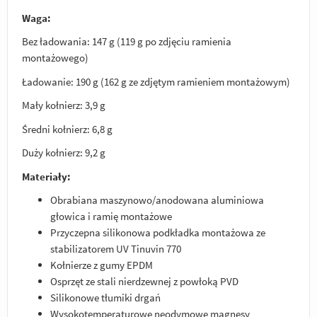
Waga:
Bez ładowania: 147 g (119 g po zdjęciu ramienia
montażowego)
Ładowanie: 190 g (162 g ze zdjętym ramieniem montażowym)
Mały kołnierz: 3,9 g
Średni kołnierz: 6,8 g
Duży kołnierz: 9,2 g
Materiały:
Obrabiana maszynowo/anodowana aluminiowa
głowica i ramię montażowe
Przyczepna silikonowa podkładka montażowa ze
stabilizatorem UV Tinuvin 770
Kołnierze z gumy EPDM
Osprzęt ze stali nierdzewnej z powłoką PVD
Silikonowe tłumiki drgań
Wysokotemperaturowe neodymowe magnesy