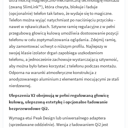
ultra mocną magnetyczno-mechaniczną technologię montażu
(zwaną SlimLink™), która chwyta, blokuje i ładuje
(opcjonalnie) telefon tak łatwo, że wydaje się to magiczne.
Telefon można wyjąć natychmiast po naciśnięciu przycisku -
nawet w rękawiczkach. Sztywne ramię regulacyjne z w pełni
przegubową głowicą kulową umożliwia dostosowanie pozycji
telefonu w celu zoptymalizowania oglądania. Zdejmij ramię,
aby zamontować uchwyt o niższym profilu. Najlepszy w
swojej klasie izolator drgań zapobiega uszkodzeniom
telefonu, a jednocześnie zachowuje wystarczającą sztywność,
aby można było łatwo korzystać z telefonu podczas montażu.
Odporna na warunki atmosferyczne konstrukcja z
anodyzowanego aluminium z elementami mocującymi ze stali
nierdzewnej.
Ulepszenia V2 obejmują w pełni regulowaną głowicę
kulową, ulepszoną estetykę i opcjonalne ładowanie
bezprzewodowe Qi2.
Wymaga etui Peak Design lub uniwersalnego adaptera
(sprzedawane oddzielnie). Wersja z ładowaniem Qi2 jest