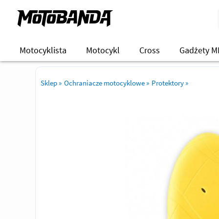
Motocyklista
Motocykl
Cross
Gadżety M
Sklep
»
Ochraniacze motocyklowe
»
Protektory
»