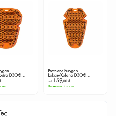
rygan
Protektor Furygan
iodra D3O®
Łokcie/Kolana D3O®
2
GHOST™ L2
159
ł
od
,00
zł
tawa
Darmowa dostawa
Tec