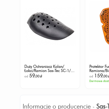
Duży Ochraniacz Kolan/
Protektor Fu
Łokci/Ramion Sas-Tec SC-1/02
Ramiona/B
Level 2 (2szt)
GHOST™ L
59
159
od
,00
zł
od
,00
z
Darmowa dos
Informacje o producencie -
Sas-