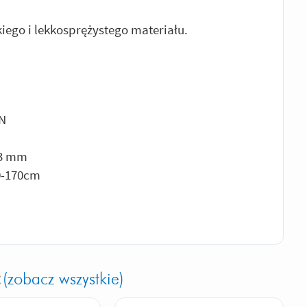
iego i lekkosprężystego materiału.
kN
13 mm
0-170cm
:
(zobacz wszystkie)