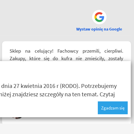
Wystaw opinię na Google
Sklep na celujący! Fachowcy przemili, cierpliwi.
Zakupy, które się do kufra nie zmieściły, zostały
wysłane kurierem - ekstra rozwiązanie! Jakość
produktów (m.in. komplet Rebelhorn) pierwsza klasa -
już sprawdzone na dłuższym wypadzie w Bieszczady.
 dnia 27 kwietnia 2016 r (RODO). Potrzebujemy
Polecam z całego serca!
żej znajdziesz szczegóły na ten temat.
Czytaj
Zgadzam się
Agnieszka Deja