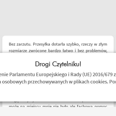
Bez zarzutu. Przesyłka dotarła szybko, rzeczy w złym
rozmiarze zwrócone bardzo łatwo i bez problemów,
pieniądze wróciły na konto. Polecam zamawiać, od
razu w kilku rozmiarach i zwrócić te nieodpowiednie,
Drogi Czytelniku!
bez obaw na długie "zamrozenie" pieniędzy. 5/5
I3laszka
ie Parlamentu Europejskiego i Rady (UE) 2016/679 z
 osobowych przechowywanych w plikach cookies. Poni
Mogę z czystym sumieniem Polecić sklep motobanda
może na miejscu mnie nie było ale fachowa pomoc
poprzez e-mail przy zakupie pomogła , profesjonalne