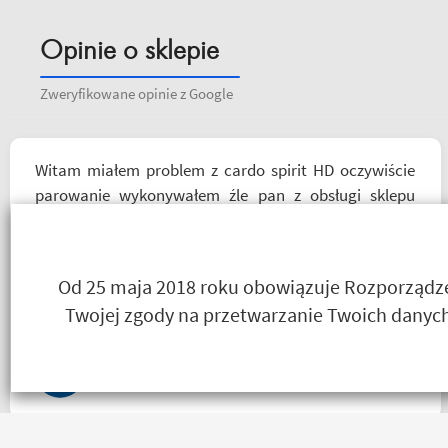
Opinie o sklepie
Zweryfikowane opinie z Google
Witam miałem problem z cardo spirit HD oczywiście
parowanie wykonywałem źle pan z obsługi sklepu
spokojnie i cierpliwie wytłumaczył w czym problem i
sprawa załatwiona polecam serdecznie obsługa daje
radę no i oczywiście nie wyszedłem bez kupna
Od 25 maja 2018 roku obowiązuje Rozporządzen
kurteczki na lato bardzo była mi potrzebna w takie
Twojej zgody na przetwarzanie Twoich danych
upały,LWG
Salceson Morderca