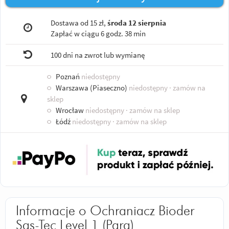
Dostawa od 15 zł,
środa 12 sierpnia
Zapłać w ciągu
6 godz. 38 min
100 dni na zwrot lub wymianę
○
Poznań
niedostępny
○
Warszawa (Piaseczno)
niedostępny
· zamów na
sklep
○
Wrocław
niedostępny
· zamów na sklep
○
Łódź
niedostępny
· zamów na sklep
Informacje o Ochraniacz Bioder
Sas-Tec Level 1 (Para)