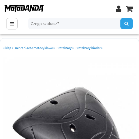
Sklep
»
Ochraniacze motocyklowe
»
Protektory
»
Protektory bioder
»