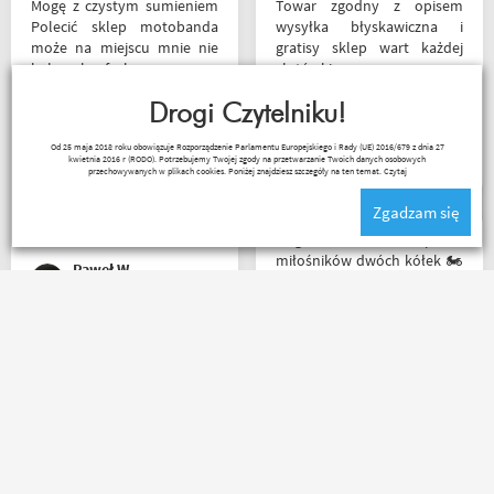
Mogę z czystym sumieniem
Towar zgodny z opisem
Polecić sklep motobanda
wysyłka błyskawiczna i
może na miejscu mnie nie
gratisy sklep wart każdej
było ale fachowa pomoc
złotówki zapraszam
poprzez e-mail przy zakupie
każdego motobandziora
pomogła , profesjonalne
Drogi Czytelniku!
podejście do klienta , kiedyś
Lukasz Elo
Od 25 maja 2018 roku obowiązuje Rozporządzenie Parlamentu Europejskiego i Rady (UE) 2016/679 z dnia 27
jak pozwoli na to pogoda
kwietnia 2016 r (RODO). Potrzebujemy Twojej zgody na przetwarzanie Twoich danych osobowych
napewno się wybiorę do
przechowywanych w plikach cookies. Poniżej znajdziesz szczegóły na ten temat.
Czytaj
sklepu a tym czasem
Zgadzam się
pozostaje napić się kawy w
ich kubku
Mega wielki 😱 sklep dla
miłośników dwóch kółek 🏍️
Paweł W
🛵. Bardzo duży wybór w
asortymencie i w
rozmiarówce. Dużo osób z
obsługi którzy chętnie
Zamówienie złożone po
pomogą i doradzą.Świetny
godzinie 15, paczka
kontakt telefoniczny. Z
następnego dnia o 11 była
pewnością w Poznaniu jak
już u mnie. Niejednokrotnie
nie w regionie sklep nr. 1👍🏻
w innych sklepach tyle
Buty zakupione bardzo
czasu czekałem na
wygode 🤗
potwierdzenie zamówienia ?