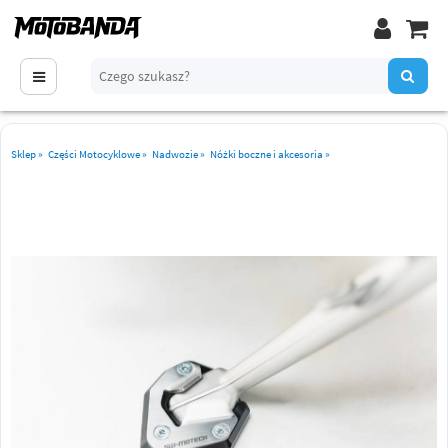
Sklep
»
Części Motocyklowe
»
Nadwozie
»
Nóżki boczne i akcesoria
»