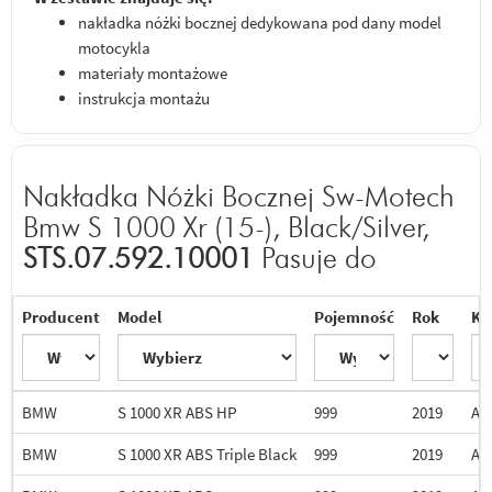
nakładka nóżki bocznej dedykowana pod dany model
motocykla
materiały montażowe
instrukcja montażu
Nakładka Nóżki Bocznej Sw-Motech
Bmw S 1000 Xr (15-), Black/Silver,
STS.07.592.10001
Pasuje do
Producent
Model
Pojemność
Rok
Kr
BMW
S 1000 XR ABS HP
999
2019
AL
BMW
S 1000 XR ABS Triple Black
999
2019
AL