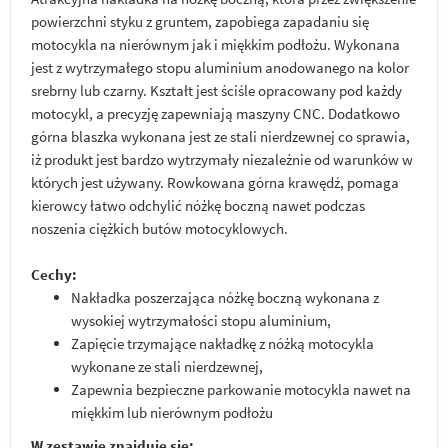
powierzchni styku z gruntem, zapobiega zapadaniu się
motocykla na nierównym jak i miękkim podłożu. Wykonana
jest z wytrzymałego stopu aluminium anodowanego na kolor
srebrny lub czarny. Kształt jest ściśle opracowany pod każdy
motocykl, a precyzję zapewniają maszyny CNC. Dodatkowo
górna blaszka wykonana jest ze stali nierdzewnej co sprawia,
iż produkt jest bardzo wytrzymały niezależnie od warunków w
których jest używany. Rowkowana górna krawędź, pomaga
kierowcy łatwo odchylić nóżkę boczną nawet podczas
noszenia ciężkich butów motocyklowych.
Cechy:
Nakładka poszerzająca nóżkę boczną wykonana z
wysokiej wytrzymałości stopu aluminium,
Zapięcie trzymające nakładkę z nóżką motocykla
wykonane ze stali nierdzewnej,
Zapewnia bezpieczne parkowanie motocykla nawet na
miękkim lub nierównym podłożu
W zestawie znajduje się: