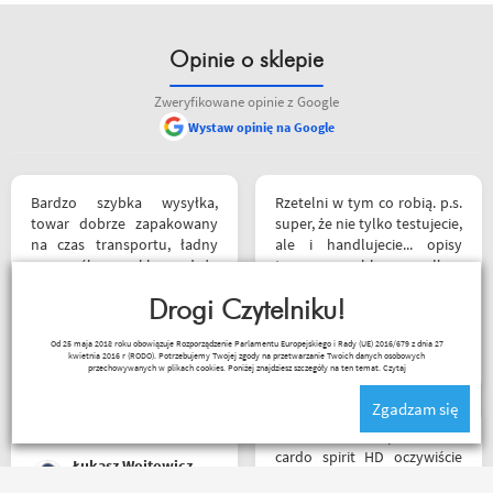
Opinie o sklepie
Zweryfikowane opinie z Google
Wystaw opinię na Google
Bardzo szybka wysyłka,
Rzetelni w tym co robią. p.s.
towar dobrze zapakowany
super, że nie tylko testujecie,
na czas transportu, ładny
ale i handlujecie... opisy
przemyślany sklep, duży
towaru, szybka wysyłka...
plus za publikowane
profesjonalnie. O testach
materiały niejednokrotnie
Drogi Czytelniku!
motocykli nie wspomnę.
podpięte do
Dzięki.
Ryszard Krysz
Od 25 maja 2018 roku obowiązuje Rozporządzenie Parlamentu Europejskiego i Rady (UE) 2016/679 z dnia 27
poszczególnych artykułów,
kwietnia 2016 r (RODO). Potrzebujemy Twojej zgody na przetwarzanie Twoich danych osobowych
ceny podobne jak i u innych
przechowywanych w plikach cookies. Poniżej znajdziesz szczegóły na ten temat.
Czytaj
ale za wspomniane
Zgadzam się
materiały publikowane na
ich kanale warto kupować u
Witam miałem problem z
Motobandziorów, kolejne
cardo spirit HD oczywiście
Łukasz Wojtowicz
zamówienie już za kilka dni
parowanie wykonywałem