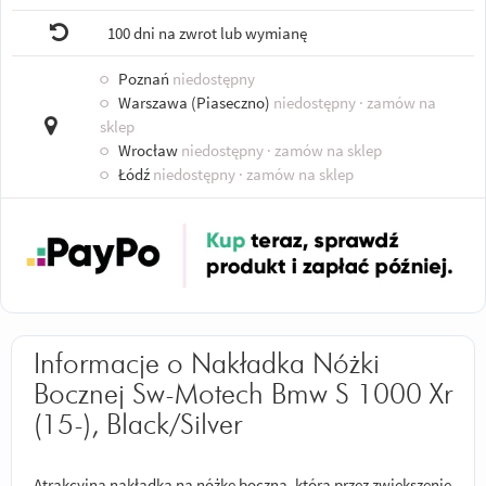
100 dni na zwrot lub wymianę
○
Poznań
niedostępny
○
Warszawa (Piaseczno)
niedostępny
· zamów na
sklep
○
Wrocław
niedostępny
· zamów na sklep
○
Łódź
niedostępny
· zamów na sklep
Informacje o Nakładka Nóżki
Bocznej Sw-Motech Bmw S 1000 Xr
(15-), Black/Silver
Atrakcyjna nakładka na nóżkę boczną, która przez zwiększenie