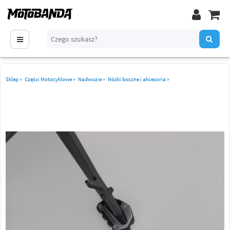
Sklep
»
Części Motocyklowe
»
Nadwozie
»
Nóżki boczne i akcesoria
»