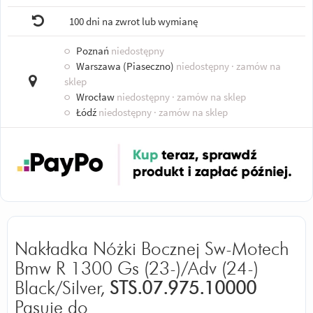
100 dni na zwrot lub wymianę
○
Poznań
niedostępny
○
Warszawa (Piaseczno)
niedostępny
· zamów na
sklep
○
Wrocław
niedostępny
· zamów na sklep
○
Łódź
niedostępny
· zamów na sklep
Nakładka Nóżki Bocznej Sw-Motech
Bmw R 1300 Gs (23-)/Adv (24-)
Black/Silver,
STS.07.975.10000
Pasuje do