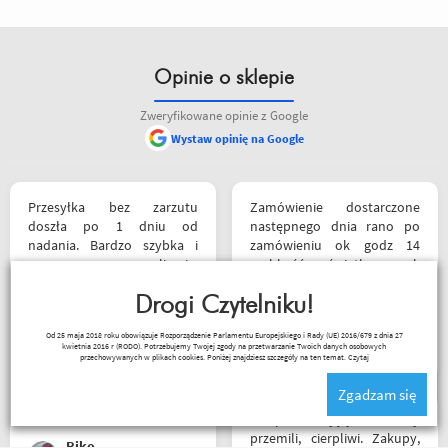
Opinie o sklepie
Zweryfikowane opinie z Google
Wystaw opinię na Google
Przesyłka bez zarzutu
Zamówienie dostarczone
doszła po 1 dniu od
następnego dnia rano po
nadania. Bardzo szybka i
zamówieniu ok godz 14
sprawna realizacja.
szybkość światła szok
Jakościowo produkty są
koszulka mająca być
świetne. Rzetelna firma, z
Drogi Czytelniku!
prezentem rewelacyjna
której będę korzystał i
wszystko na plus mam
Magi
Od 25 maja 2018 roku obowiązuje Rozporządzenie Parlamentu Europejskiego i Rady (UE) 2016/679 z dnia 27
wspierał, ponieważ cała
nadzieję że następne zakupy
kwietnia 2016 r (RODO). Potrzebujemy Twojej zgody na przetwarzanie Twoich danych osobowych
ekipa robi niesamowita
już będą osobiście ❤️
przechowywanych w plikach cookies. Poniżej znajdziesz szczegóły na ten temat.
Czytaj
robotę w motocyklowym
Zgadzam się
świecie :). Pozdrawiam !
Sklep na celujący! Fachowcy
przemili, cierpliwi. Zakupy,
Riko