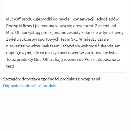
Muc-Off produkuje środki do mycia i konserwacji jednośladów.
Początki firmy i jej renoma wiążą się z rowerami. Z chemii od
Muc-Off korzystają profesjonalne zespoły kolarskie w tym sławny
z wielu sukcesów sportowych Team Sky. W między czasie
nieskazitelny wizerunek teamu zdążył się wybrudzić skandalami
dopingowymi, ale co do czystości rowerów zarzutów nie było.
Teraz produkty Muc-Off trafiają również do Polski.
Zobacz nasz
test!
Szczegóły dotyczące zgodności produktu z przepisami:
Odpowiedzialność za produkt