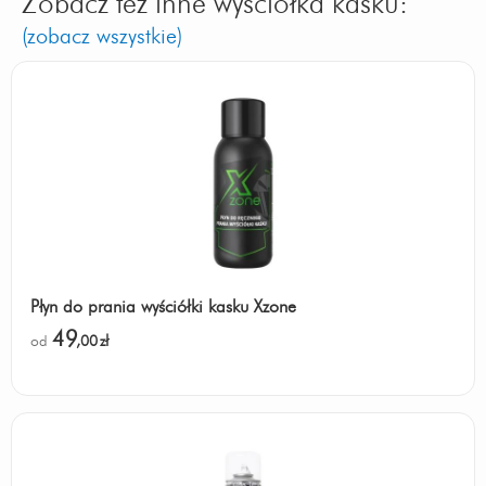
Zobacz też inne wyściółka kasku:
(zobacz wszystkie)
Płyn do prania wyściółki kasku Xzone
49
od
,00
zł