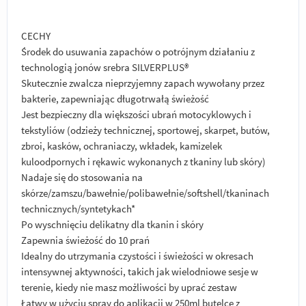
CECHY
Środek do usuwania zapachów o potrójnym działaniu z
technologią jonów srebra SILVERPLUS®
Skutecznie zwalcza nieprzyjemny zapach wywołany przez
bakterie, zapewniając długotrwałą świeżość
Jest bezpieczny dla większości ubrań motocyklowych i
tekstyliów (odzieży technicznej, sportowej, skarpet, butów,
zbroi, kasków, ochraniaczy, wkładek, kamizelek
kuloodpornych i rękawic wykonanych z tkaniny lub skóry)
Nadaje się do stosowania na
skórze/zamszu/bawełnie/polibawełnie/softshell/tkaninach
technicznych/syntetykach*
Po wyschnięciu delikatny dla tkanin i skóry
Zapewnia świeżość do 10 prań
Idealny do utrzymania czystości i świeżości w okresach
intensywnej aktywności, takich jak wielodniowe sesje w
terenie, kiedy nie masz możliwości by uprać zestaw
Łatwy w użyciu spray do aplikacji w 250ml butelce z