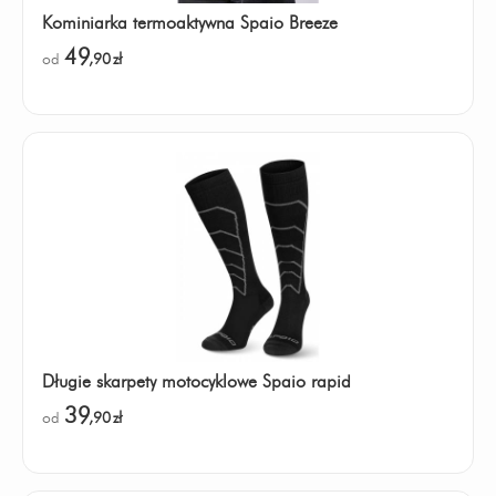
Kominiarka termoaktywna Spaio Breeze
49
od
,90
zł
Długie skarpety motocyklowe Spaio rapid
39
od
,90
zł