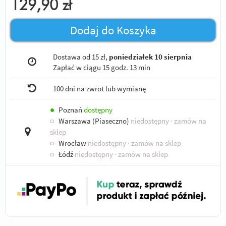
129,90
zł
Dodaj do Koszyka
Dostawa od 15 zł,
poniedziałek 10 sierpnia
Zapłać w ciągu
15 godz. 13 min
100 dni na zwrot lub wymianę
●
Poznań
dostępny
○
Warszawa (Piaseczno)
niedostępny
· zamów na
sklep
○
Wrocław
niedostępny
· zamów na sklep
○
Łódź
niedostępny
· zamów na sklep