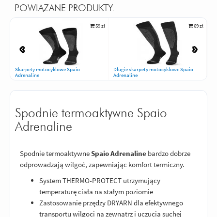
POWIĄZANE PRODUKTY:
59 zł
69 zł
Skarpety motocyklowe Spaio
Długie skarpety motocyklowe Spaio
Ko
Adrenaline
Adrenaline
Ad
Spodnie termoaktywne Spaio
Adrenaline
Spodnie termoaktywne
Spaio Adrenaline
bardzo dobrze
odprowadzają wilgoć, zapewniając komfort termiczny.
System THERMO-PROTECT utrzymujący
temperaturę ciała na stałym poziomie
Zastosowanie przędzy DRYARN dla efektywnego
transportu wilgoci na zewnątrz i uczucia suchej