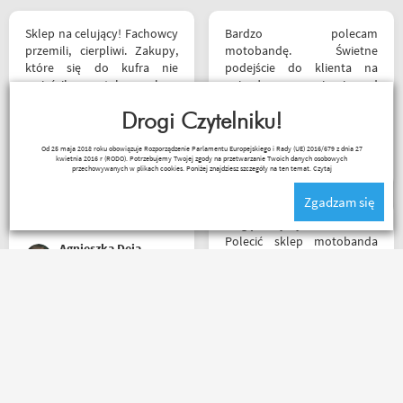
Sklep na celujący! Fachowcy
Bardzo polecam
przemili, cierpliwi. Zakupy,
motobandę. Świetne
które się do kufra nie
podejście do klienta na
zmieściły, zostały wysłane
najwyższym poziomie od
kurierem - ekstra
samego początku do końca.
rozwiązanie! Jakość
Drogi Czytelniku!
Oby więcej takich sklepów.
produktów (m.in. komplet
Wojciech Skwarcan
Od 25 maja 2018 roku obowiązuje Rozporządzenie Parlamentu Europejskiego i Rady (UE) 2016/679 z dnia 27
Rebelhorn) pierwsza klasa -
kwietnia 2016 r (RODO). Potrzebujemy Twojej zgody na przetwarzanie Twoich danych osobowych
już sprawdzone na
przechowywanych w plikach cookies. Poniżej znajdziesz szczegóły na ten temat.
Czytaj
dłuższym wypadzie w
Zgadzam się
Bieszczady. Polecam z
całego serca!
Mogę z czystym sumieniem
Polecić sklep motobanda
Agnieszka Deja
może na miejscu mnie nie
było ale fachowa pomoc
poprzez e-mail przy zakupie
pomogła , profesjonalne
Zakupiłem rękawiczki - Seca
podejście do klienta , kiedyś
Turismo III, jak dla mnie
jak pozwoli na to pogoda
rewelacja. Obsługa,
napewno się wybiorę do
doradztwo i klimat w sklepie
sklepu a tym czasem
na najwyższym poziomie.
pozostaje napić się kawy w