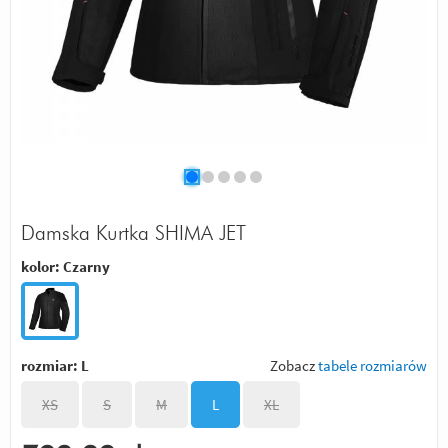
Damska Kurtka SHIMA JET
kolor:
Czarny
rozmiar:
L
Zobacz
tabele rozmiarów
XS
S
M
L
XL