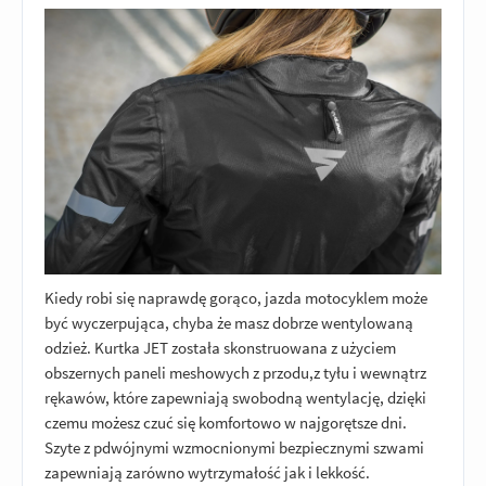
Kiedy robi się naprawdę gorąco, jazda motocyklem może
być wyczerpująca, chyba że masz dobrze wentylowaną
odzież. Kurtka JET została skonstruowana z użyciem
obszernych paneli meshowych z przodu,z tyłu i wewnątrz
rękawów, które zapewniają swobodną wentylację, dzięki
czemu możesz czuć się komfortowo w najgorętsze dni.
Szyte z pdwójnymi wzmocnionymi bezpiecznymi szwami
zapewniają zarówno wytrzymałość jak i lekkość.