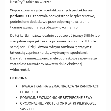
NextDry™ także na wierzch.
Wyposażona w system certyfikowanych
protektorów
poziomu 2 CE
zapewnia podwyższone bezpieczeństwo,
podniesione dodatkowo przez odporną na ścieranie
tkaninę wzmacniającą obszary łokci i ramion.
Do tej kurtki możesz idealnie dopasować jeansy SHIMA lub
specjalnie zaprojektowane przewiewne spodnie JET z tej
samej serii. Dzięki dwóm różnym zamkom łączącym z
łatwością zepniesz kurtkę z wybranymi spodniami.
Dyskretnie umieszczone panele odblaskowe zapewnią że
zostaniesz zauważony nawet w dni o obniżonej
widoczności.
OCHRONA
TRWAŁA TKANINA WZMACNIAJĄCA NA RAMIONACH
I ŁOKCIACH
PODWÓJNE WZMOCNIONE BEZPIECZNE SZWY
OPCJONALNIE: PROTEKTOR KLATKI PIERSIOWEJ
SAS - TEC