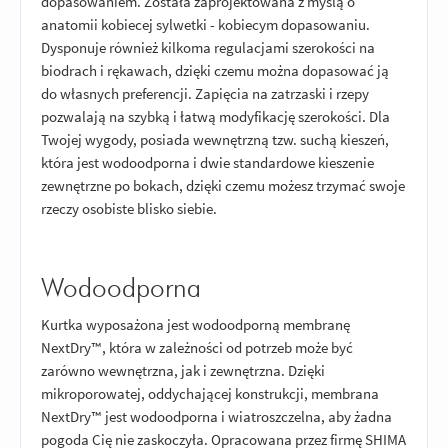
dopasowaniem. Została zaprojektowana z myślą o
anatomii kobiecej sylwetki - kobiecym dopasowaniu.
Dysponuje również kilkoma regulacjami szerokości na
biodrach i rękawach, dzięki czemu można dopasować ją
do własnych preferencji. Zapięcia na zatrzaski i rzepy
pozwalają na szybką i łatwą modyfikację szerokości. Dla
Twojej wygody, posiada wewnętrzną tzw. suchą kieszeń,
która jest wodoodporna i dwie standardowe kieszenie
zewnętrzne po bokach, dzięki czemu możesz trzymać swoje
rzeczy osobiste blisko siebie.
Wodoodporna
Kurtka wyposażona jest wodoodporną membranę
NextDry™, która w zależności od potrzeb może być
zarówno wewnętrzna, jak i zewnętrzna. Dzięki
mikroporowatej, oddychającej konstrukcji, membrana
NextDry™ jest wodoodporna i wiatroszczelna, aby żadna
pogoda Cię nie zaskoczyła. Opracowana przez firmę SHIMA