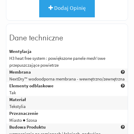
Dodaj Opinię
Dane techniczne
Wentylacja
H3 heat free system : powiększone panele mesh'owe
przepuszczające powietrze
Membrana
NextDry™ wodoodporna membrana - wewnętrzno/zewnętrzna
Elementy odblaskowe
Tak
Materiał
Tekstylia
Przeznaczenie
Miasto ● Szosa
Budowa Produktu
wzmocnienia na ramionach i łokciach, podwójne