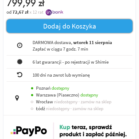
799,99
zł
od
72,67
zł
x 12 rat
Dodaj do Koszyka
DARMOWA dostawa,
wtorek 11 sierpnia
Zapłać w ciągu
7 godz. 7 min
6 lat gwarancji - po rejestracji w Shimie
100 dni na zwrot lub wymianę
●
Poznań
dostępny
●
Warszawa (Piaseczno)
dostępny
○
Wrocław
niedostępny
· zamów na sklep
○
Łódź
niedostępny
· zamów na sklep