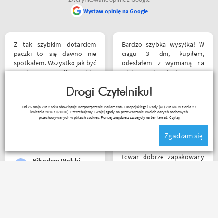
Wystaw opinię na Google
Z tak szybkim dotarciem
Bardzo szybka wysyłka! W
paczki to się dawno nie
ciągu 3 dni, kupiłem,
spotkałem. Wszystko jak być
odesłałem z wymianą na
powinno, przesyłka szybko
większe i dostałem z
wysłana, jest feedback o
powrotem zamówione buty.
tym co się z paczką dzieje,
Drogi Czytelniku!
Produkt zgodny z opisem.
towar dotarł dobrze
Cena przyzwoita.
Paweł Fic
Od 25 maja 2018 roku obowiązuje Rozporządzenie Parlamentu Europejskiego i Rady (UE) 2016/679 z dnia 27
zapakowany i zgodny z
kwietnia 2016 r (RODO). Potrzebujemy Twojej zgody na przetwarzanie Twoich danych osobowych
zamówieniem.
przechowywanych w plikach cookies. Poniżej znajdziesz szczegóły na ten temat.
Czytaj
Organizacyjnie chłopaki
Zgadzam się
mają to ogarnięte :)
Bardzo szybka wysyłka,
towar dobrze zapakowany
Nikodem Wolski
na czas transportu, ładny
przemyślany sklep, duży
plus za publikowane
materiały niejednokrotnie
Jednym słowem Super! Miła
podpięte do
obsługa, doradzą co wybrać.
poszczególnych artykułów,