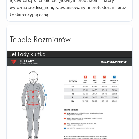
rękawice są w ich ofercie głównym produktem — który
wyróżnia się designem, zaawansowanymi protektorami oraz
konkurencyjną ceną.
Tabele Rozmiarów
Jet Lady kurtka