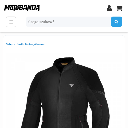
Sklep
»
Kurtki Motocyklowe
»