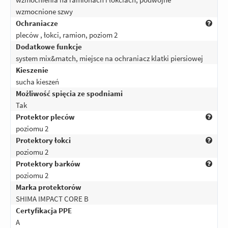
wzmocnione szwy
Ochraniacze
pleców , łokci, ramion, poziom 2
Dodatkowe funkcje
system mix&match, miejsce na ochraniacz klatki piersiowej
Kieszenie
sucha kieszeń
Możliwość spięcia ze spodniami
Tak
Protektor pleców
poziomu 2
Protektory łokci
poziomu 2
Protektory barków
poziomu 2
Marka protektorów
SHIMA IMPACT CORE B
Certyfikacja PPE
A