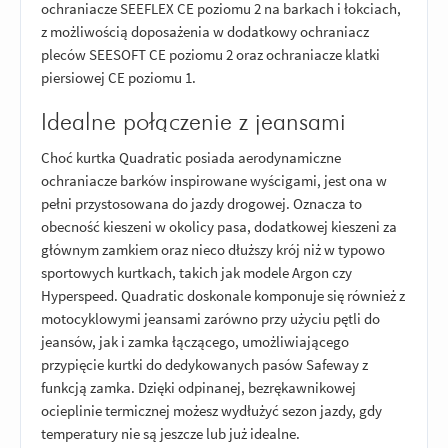
ochraniacze SEEFLEX CE poziomu 2 na barkach i łokciach,
z możliwością doposażenia w dodatkowy ochraniacz
pleców SEESOFT CE poziomu 2 oraz ochraniacze klatki
piersiowej CE poziomu 1.
Idealne połączenie z jeansami
Choć kurtka Quadratic posiada aerodynamiczne
ochraniacze barków inspirowane wyścigami, jest ona w
pełni przystosowana do jazdy drogowej. Oznacza to
obecność kieszeni w okolicy pasa, dodatkowej kieszeni za
głównym zamkiem oraz nieco dłuższy krój niż w typowo
sportowych kurtkach, takich jak modele Argon czy
Hyperspeed. Quadratic doskonale komponuje się również z
motocyklowymi jeansami zarówno przy użyciu pętli do
jeansów, jak i zamka łączącego, umożliwiającego
przypięcie kurtki do dedykowanych pasów Safeway z
funkcją zamka. Dzięki odpinanej, bezrękawnikowej
ocieplinie termicznej możesz wydłużyć sezon jazdy, gdy
temperatury nie są jeszcze lub już idealne.