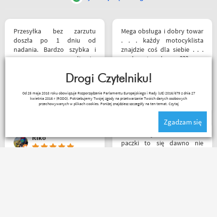
Przesyłka bez zarzutu
Mega obsługa i dobry towar
doszła po 1 dniu od
. . . każdy motocyklista
nadania. Bardzo szybka i
znajdzie coś dla siebie . . .
sprawna realizacja.
serdecznie polecam ???
Jakościowo produkty są
świetne. Rzetelna firma, z
Drogi Czytelniku!
której będę korzystał i
Sebastian Trąbski
Od 25 maja 2018 roku obowiązuje Rozporządzenie Parlamentu Europejskiego i Rady (UE) 2016/679 z dnia 27
wspierał, ponieważ cała
kwietnia 2016 r (RODO). Potrzebujemy Twojej zgody na przetwarzanie Twoich danych osobowych
ekipa robi niesamowita
przechowywanych w plikach cookies. Poniżej znajdziesz szczegóły na ten temat.
Czytaj
robotę w motocyklowym
Zgadzam się
świecie :). Pozdrawiam !
Z tak szybkim dotarciem
Riko
paczki to się dawno nie
spotkałem. Wszystko jak być
powinno, przesyłka szybko
wysłana, jest feedback o
Bardzo szybka wysyłka! W
tym co się z paczką dzieje,
ciągu 3 dni, kupiłem,
towar dotarł dobrze
odesłałem z wymianą na
zapakowany i zgodny z
większe i dostałem z
zamówieniem.
powrotem zamówione buty.
Organizacyjnie chłopaki