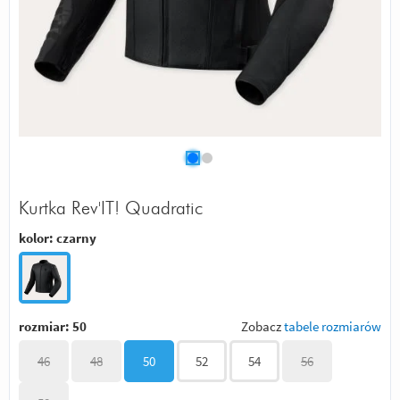
Kurtka Rev'IT! Quadratic
kolor:
czarny
rozmiar:
50
Zobacz
tabele rozmiarów
46
48
50
52
54
56