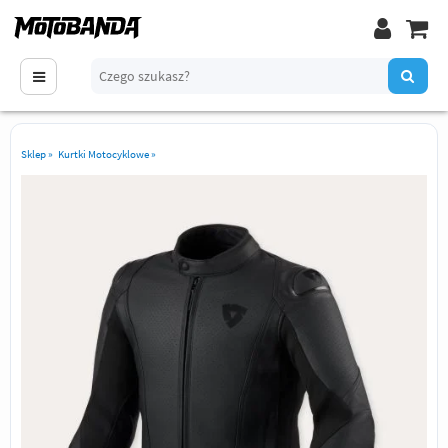
Sklep
»
Kurtki Motocyklowe
»