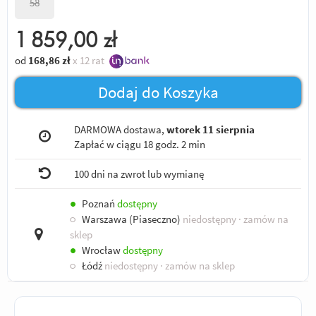
58
1 859,00
zł
od
168,86
zł
x 12 rat
Dodaj do Koszyka
DARMOWA dostawa,
wtorek 11 sierpnia
Zapłać w ciągu
18 godz. 2 min
100 dni na zwrot lub wymianę
●
Poznań
dostępny
○
Warszawa (Piaseczno)
niedostępny
· zamów na
sklep
●
Wrocław
dostępny
○
Łódź
niedostępny
· zamów na sklep