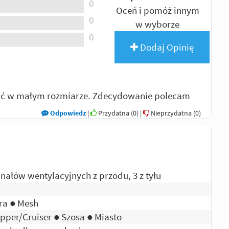
0
Oceń i pomóż innym
0
w wyborze
0
Dodaj Opinię
upić w małym rozmiarze. Zdecydowanie polecam
Odpowiedz
|
Przydatna (
0
)
|
Nieprzydatna (
0
)
anałów wentylacyjnych z przodu, 3 z tyłu
ra ● Mesh
pper/Cruiser ● Szosa ● Miasto