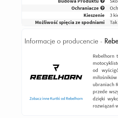
Budowa Produktu
Skó
Ochraniacze
Och
Kieszenie
3 k
Możliwość spięcia ze spodniami
Tak
Informacje o producencie -
Rebe
Rebelhorn 
motocyklist
od wyścig
miłośników
ubraniach R
przede wszy
dzięki wyko
Zobacz inne Kurtki od Rebelhorn
rozwiązań w