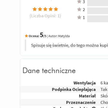
3
2
(Liczba Opini:
1
)
1
5
Ocena:
/5
|
Autor:
Matylda
Spisuje się świetnie, do tego można k
Dane techniczne
Wentylacja
6 k
Podpinka Ocieplająca
Tak
Materiał
Skó
Przeznaczenie
Cho