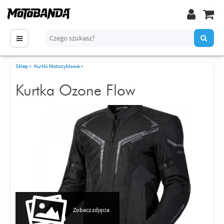
Sklep
»
Kurtki Motocyklowe
»
Kurtka Ozone Flow
Zobacz zdjęcia