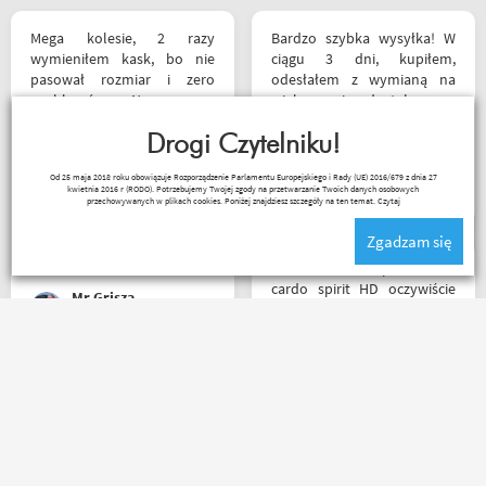
Mega kolesie, 2 razy
Bardzo szybka wysyłka! W
wymieniłem kask, bo nie
ciągu 3 dni, kupiłem,
pasował rozmiar i zero
odesłałem z wymianą na
problemów. Na pewno
większe i dostałem z
jeszcze wrócę, a może i
powrotem zamówione buty.
wpadnę przejazdem.
Drogi Czytelniku!
Produkt zgodny z opisem.
Polecam wszystkim
Cena przyzwoita.
Paweł Fic
Od 25 maja 2018 roku obowiązuje Rozporządzenie Parlamentu Europejskiego i Rady (UE) 2016/679 z dnia 27
początkującym w temacie
kwietnia 2016 r (RODO). Potrzebujemy Twojej zgody na przetwarzanie Twoich danych osobowych
moto, bo wyjadacze i tak
przechowywanych w plikach cookies. Poniżej znajdziesz szczegóły na ten temat.
Czytaj
wiedzą że motobanda jest
Zgadzam się
The Best! Już byłem na
miejscu i nadal podtrzymuję
Witam miałem problem z
zdanie.
cardo spirit HD oczywiście
Mr Grisza
parowanie wykonywałem
źle pan z obsługi sklepu
spokojnie i cierpliwie
wytłumaczył w czym
Bardzo fajny sklep,
problem i sprawa
pomocna obsługa pana
załatwiona polecam
Patryka. A najlepsze było to,
serdecznie obsługa daje
że podczas zakupów byłem
radę no i oczywiście nie
świadkiem cudu – pan
wyszedłem bez kupna