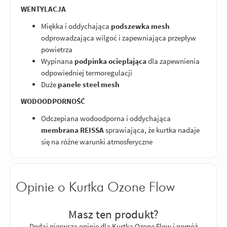
WENTYLACJA
Miękka i oddychająca
podszewka mesh
odprowadzająca wilgoć i zapewniająca przepływ
powietrza
Wypinana
podpinka ocieplająca
dla zapewnienia
odpowiedniej termoregulacji
Duże
panele steel mesh
WODOODPORNOŚĆ
Odczepiana wodoodporna i oddychająca
membrana REISSA
sprawiająca, że kurtka nadaje
się na różne warunki atmosferyczne
Opinie o Kurtka Ozone Flow
Masz ten produkt?
Dodaj pierwszą opinię dla Kurtka Ozone Flow i pomóż