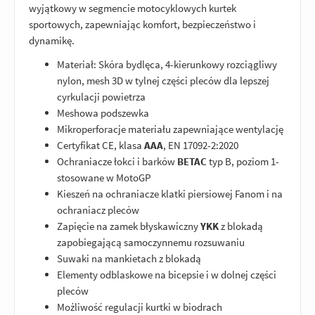
wyjątkowy w segmencie motocyklowych kurtek
sportowych, zapewniając komfort, bezpieczeństwo i
dynamikę.
Materiał: Skóra bydlęca, 4-kierunkowy rozciągliwy
nylon, mesh 3D w tylnej części pleców dla lepszej
cyrkulacji powietrza
Meshowa podszewka
Mikroperforacje materiału zapewniające wentylację
Certyfikat CE, klasa
AAA
, EN 17092-2:2020
Ochraniacze łokci i barków
BETAC
typ B, poziom 1-
stosowane w MotoGP
Kieszeń na ochraniacze klatki piersiowej Fanom i na
ochraniacz pleców
Zapięcie na zamek błyskawiczny
YKK
z blokadą
zapobiegającą samoczynnemu rozsuwaniu
Suwaki na mankietach z blokadą
Elementy odblaskowe na bicepsie i w dolnej części
pleców
Możliwość regulacji kurtki w biodrach