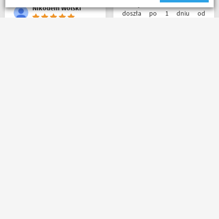
Przesyłka bez zarzutu
Nikodem Wolski
doszła po 1 dniu od
nadania. Bardzo szybka i
sprawna realizacja.
Jakościowo produkty są
Zakupiłem rękawiczki - Seca
świetne. Rzetelna firma, z
Turismo III, jak dla mnie
której będę korzystał i
rewelacja. Obsługa,
wspierał, ponieważ cała
doradztwo i klimat w sklepie
ekipa robi niesamowita
na najwyższym poziomie.
robotę w motocyklowym
Polecam Następnym
świecie :). Pozdrawiam !
zakupem będzie kask.
Czesław Bednarz
Riko
Masz pytania?
Zadzwoń lub napisz do nas
(+48) 798 798 169
sklep@motobanda.pl