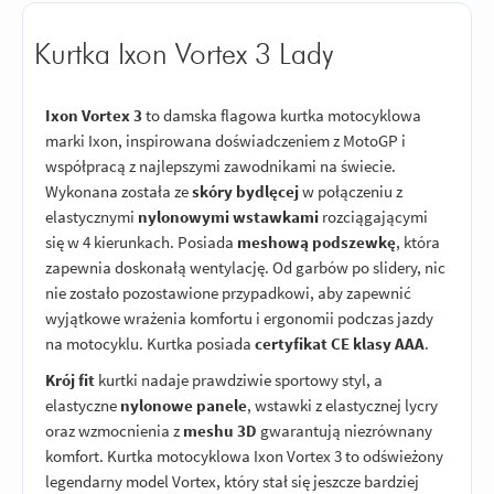
Kurtka Ixon Vortex 3 Lady
Ixon Vortex 3
to damska flagowa kurtka motocyklowa
marki Ixon, inspirowana doświadczeniem z MotoGP i
współpracą z najlepszymi zawodnikami na świecie.
Wykonana została ze
skóry bydlęcej
w połączeniu z
elastycznymi
nylonowymi wstawkami
rozciągającymi
się w 4 kierunkach. Posiada
meshową podszewkę
, która
zapewnia doskonałą wentylację. Od garbów po slidery, nic
nie zostało pozostawione przypadkowi, aby zapewnić
wyjątkowe wrażenia komfortu i ergonomii podczas jazdy
na motocyklu. Kurtka posiada
certyfikat CE klasy AAA
.
Krój fit
kurtki nadaje prawdziwie sportowy styl, a
elastyczne
nylonowe panele
, wstawki z elastycznej lycry
oraz wzmocnienia z
meshu 3D
gwarantują niezrównany
komfort. Kurtka motocyklowa Ixon Vortex 3 to odświeżony
legendarny model Vortex, który stał się jeszcze bardziej