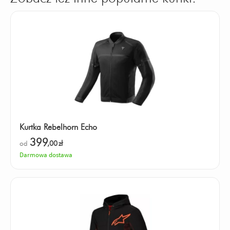
Kurtka Rebelhorn Echo
399
od
,00
zł
Darmowa dostawa