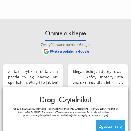
Opinie o sklepie
Zweryfikowane opinie z Google
Wystaw opinię na Google
Z tak szybkim dotarciem
Mega obsługa i dobry towar
paczki to się dawno nie
. . . każdy motocyklista
spotkałem. Wszystko jak być
znajdzie coś dla siebie . . .
powinno, przesyłka szybko
serdecznie polecam ???
wysłana, jest feedback o
tym co się z paczką dzieje,
Drogi Czytelniku!
towar dotarł dobrze
Sebastian Trąbski
Od 25 maja 2018 roku obowiązuje Rozporządzenie Parlamentu Europejskiego i Rady (UE) 2016/679 z dnia 27
zapakowany i zgodny z
kwietnia 2016 r (RODO). Potrzebujemy Twojej zgody na przetwarzanie Twoich danych osobowych
zamówieniem.
przechowywanych w plikach cookies. Poniżej znajdziesz szczegóły na ten temat.
Czytaj
Organizacyjnie chłopaki
Zgadzam się
mają to ogarnięte :)