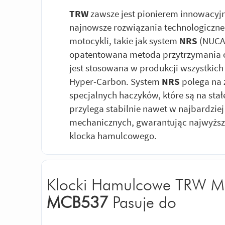
TRW
zawsze jest pionierem innowacyj
najnowsze rozwiązania technologiczn
motocykli, takie jak system
NRS
(NUCAP
opatentowana metoda przytrzymania okł
jest stosowana w produkcji wszystki
Hyper-Carbon. System
NRS
polega na 
specjalnych haczyków, które są na sta
przylega stabilnie nawet w najbardzie
mechanicznych, gwarantując najwyższ
klocka hamulcowego.
Klocki Hamulcowe TRW M
MCB537
Pasuje do