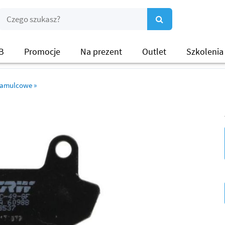
B
Promocje
Na prezent
Outlet
Szkolenia
hamulcowe
»