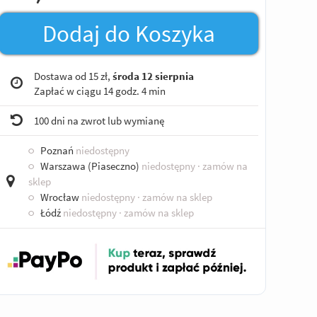
Dodaj do Koszyka
Dostawa od 15 zł,
środa 12 sierpnia
Zapłać w ciągu
14 godz. 4 min
100 dni na zwrot lub wymianę
○
Poznań
niedostępny
○
Warszawa (Piaseczno)
niedostępny
· zamów na
sklep
○
Wrocław
niedostępny
· zamów na sklep
○
Łódź
niedostępny
· zamów na sklep