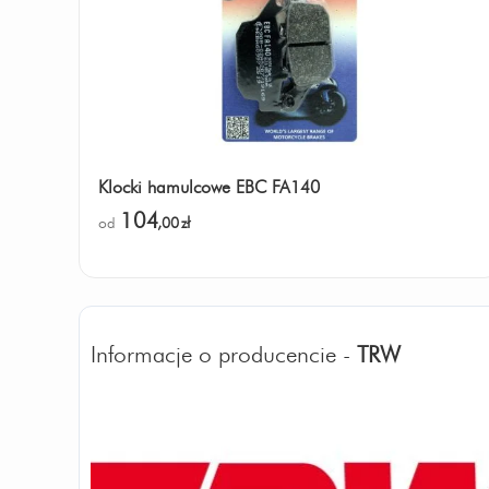
Klocki hamulcowe EBC FA140
104
od
,00
zł
Informacje o producencie -
TRW