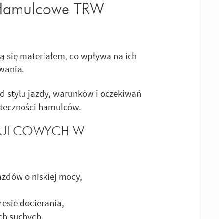
i Hamulcowe TRW
 się materiałem, co wpływa na ich
wania.
d stylu jazdy, warunków i oczekiwań
uteczności hamulców.
MULCOWYCH W
azdów o niskiej mocy,
esie docierania,
ch suchych.