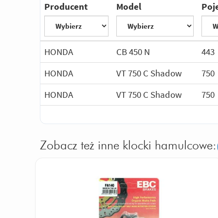
Producent
Model
Poj
HONDA
CB 450 N
443
HONDA
VT 750 C Shadow
750
HONDA
VT 750 C Shadow
750
Zobacz też inne klocki hamulcowe: