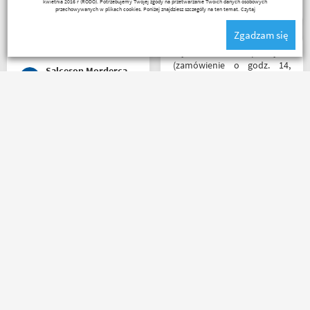
kwietnia 2016 r (RODO). Potrzebujemy Twojej zgody na przetwarzanie Twoich danych osobowych
serdecznie obsługa daje
przechowywanych w plikach cookies. Poniżej znajdziesz szczegóły na ten temat.
Czytaj
radę no i oczywiście nie
Zgadzam się
wyszedłem bez kupna
kurteczki na lato bardzo
Błyskawiczna przesyłka
była mi potrzebna w takie
(zamówienie o godz. 14,
Salceson Morderca
upały,LWG
paczkomatem już o godz. 8
rano następnego dnia!) ,
paczka zapakowana
schludnie i estetycznie, tak
Jedyny minus że przez
samo kurtka, która była
Poczte przesyłka idzie
prezentem urodzinowym,
zdecydowanie za długo. A
więc nawet nie było
oprócz tego pełen
potrzeby szukania
profesjonalizm
okazjonalnego opakowania.
Zdecydowanie polecam i na
pewno wrócę do
marcin maj
Ada Banasiak
Motobandy na kolejne
zakupy :)