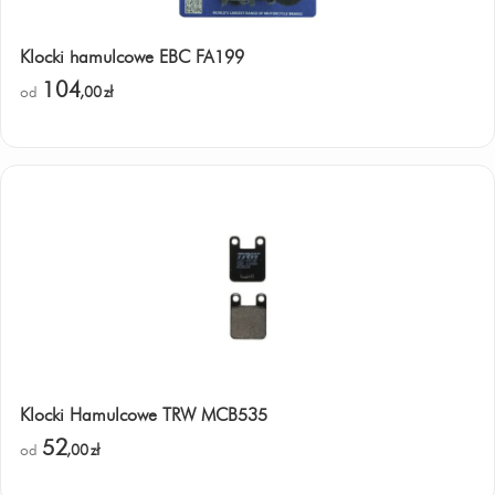
Klocki hamulcowe EBC FA199
104
od
,00
zł
Klocki Hamulcowe TRW MCB535
52
od
,00
zł