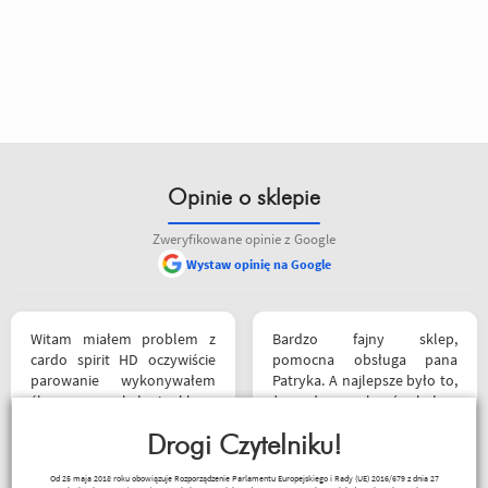
Opinie o sklepie
Zweryfikowane opinie z Google
Wystaw opinię na Google
Witam miałem problem z
Bardzo fajny sklep,
cardo spirit HD oczywiście
pomocna obsługa pana
parowanie wykonywałem
Patryka. A najlepsze było to,
źle pan z obsługi sklepu
że podczas zakupów byłem
spokojnie i cierpliwie
świadkiem cudu – pan
wytłumaczył w czym
Drogi Czytelniku!
inwalida nagle wstał i
problem i sprawa
poszedł. 10/10 za atrakcje
Kapkos
Od 25 maja 2018 roku obowiązuje Rozporządzenie Parlamentu Europejskiego i Rady (UE) 2016/679 z dnia 27
załatwiona polecam
dodatkowe. 😄