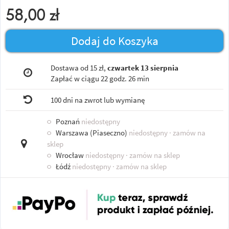
58,00
zł
Dodaj do Koszyka
Dostawa od 15 zł,
czwartek 13 sierpnia
Zapłać w ciągu
22 godz. 26 min
100 dni na zwrot lub wymianę
○
Poznań
niedostępny
○
Warszawa (Piaseczno)
niedostępny
· zamów na
sklep
○
Wrocław
niedostępny
· zamów na sklep
○
Łódź
niedostępny
· zamów na sklep