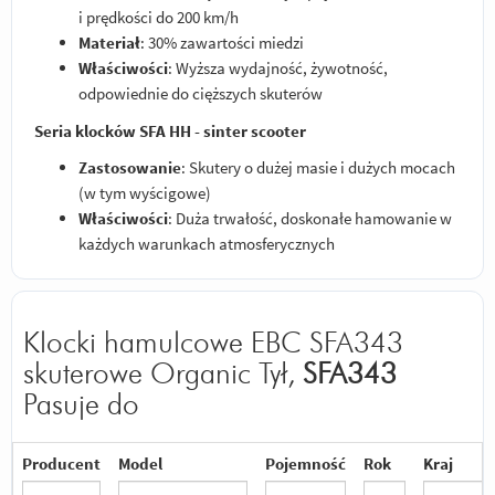
i prędkości do 200 km/h
Materiał
: 30% zawartości miedzi
Właściwości
: Wyższa wydajność, żywotność,
odpowiednie do cięższych skuterów
Seria klocków SFA HH - sinter scooter
Zastosowanie
: Skutery o dużej masie i dużych mocach
(w tym wyścigowe)
Właściwości
: Duża trwałość, doskonałe hamowanie w
każdych warunkach atmosferycznych
Klocki hamulcowe EBC SFA343
skuterowe Organic Tył,
SFA343
Pasuje do
Producent
Model
Pojemność
Rok
Kraj