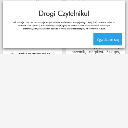
przemyślany sklep, duży
złotówki zapraszam
plus za publikowane
każdego motobandziora
materiały niejednokrotnie
Drogi Czytelniku!
podpięte do
Lukasz Elo
Od 25 maja 2018 roku obowiązuje Rozporządzenie Parlamentu Europejskiego i Rady (UE) 2016/679 z dnia 27
poszczególnych artykułów,
kwietnia 2016 r (RODO). Potrzebujemy Twojej zgody na przetwarzanie Twoich danych osobowych
ceny podobne jak i u innych
przechowywanych w plikach cookies. Poniżej znajdziesz szczegóły na ten temat.
Czytaj
ale za wspomniane
Zgadzam się
materiały publikowane na
ich kanale warto kupować u
Sklep na celujący! Fachowcy
Motobandziorów, kolejne
przemili, cierpliwi. Zakupy,
Łukasz Wojtowicz
zamówienie już za kilka dni
które się do kufra nie
zmieściły, zostały wysłane
kurierem - ekstra
rozwiązanie! Jakość
Bardzo szybko, bardzo
produktów (m.in. komplet
sprawnie i bardzo
Rebelhorn) pierwsza klasa -
profesjonalnie! Pełna
już sprawdzone na
informacja o statusie
dłuższym wypadzie w
przesylki. Dziękuję. Takie
Bieszczady. Polecam z
zakupy to naprawdę
całego serca!
przyjemność. Polecam!
Robert Rudnicki
Agnieszka Deja