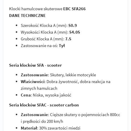
Klocki hamulcowe skuterowe
EBC SFA266
DANE TECHNICZNE
Szerokość Klocka A (mm):
50.9
Wysokości Klocka A (mm):
54.05
Grubość Klocka A (mm):
7.5
Zastosowanie na oś:
Tył
Seria klocków SFA - scooter
Zastosowanie
: Skutery, lekkie motocykle
Właściwości
: Dobra żywotność, dobra reakcja na
zimnych hamulcach
Cena
: Niska, wysoka jakość
Seria klocków SFAC - scooter carbon
Zastosowanie
: Cięższe skutery o pojemnościach 800cc
i prędkości do 200 km/h
Materiał
: 30% zawartości miedzi