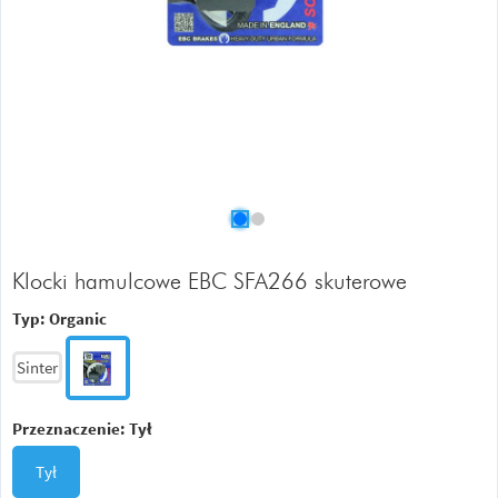
Klocki hamulcowe EBC SFA266 skuterowe
Typ:
Organic
Sinter
Przeznaczenie:
Tył
Tył