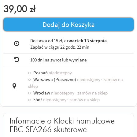
39,00
zł
Dodaj do Koszyka
Dostawa od 15 zł,
czwartek 13 sierpnia
Zapłać w ciągu
22 godz. 22 min
100 dni na zwrot lub wymianę
○
Poznań
niedostępny
○
Warszawa (Piaseczno)
niedostępny
· zamów na
sklep
○
Wrocław
niedostępny
· zamów na sklep
○
Łódź
niedostępny
· zamów na sklep
Informacje o Klocki hamulcowe
EBC SFA266 skuterowe