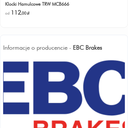
Klocki Hamulcowe TRW MCB666
112
od
,00
zł
Informacje o producencie -
EBC Brakes