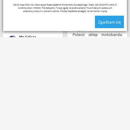
Polecam wszystkim
Lukasz Elo
Od 25 maja 2018 roku obowiązuje Rozporządzenie Parlamentu Europejskiego i Rady (UE) 2016/679 z dnia 27
początkującym w temacie
kwietnia 2016 r (RODO). Potrzebujemy Twojej zgody na przetwarzanie Twoich danych osobowych
moto, bo wyjadacze i tak
przechowywanych w plikach cookies. Poniżej znajdziesz szczegóły na ten temat.
Czytaj
wiedzą że motobanda jest
Zgadzam się
The Best! Już byłem na
miejscu i nadal podtrzymuję
Mogę z czystym sumieniem
zdanie.
Polecić sklep motobanda
Mr Grisza
może na miejscu mnie nie
było ale fachowa pomoc
poprzez e-mail przy zakupie
pomogła , profesjonalne
Bardzo szybka wysyłka! W
podejście do klienta , kiedyś
ciągu 3 dni, kupiłem,
jak pozwoli na to pogoda
odesłałem z wymianą na
napewno się wybiorę do
większe i dostałem z
sklepu a tym czasem
powrotem zamówione buty.
pozostaje napić się kawy w
Produkt zgodny z opisem.
ich kubku
Cena przyzwoita.
Paweł Fic
Paweł W