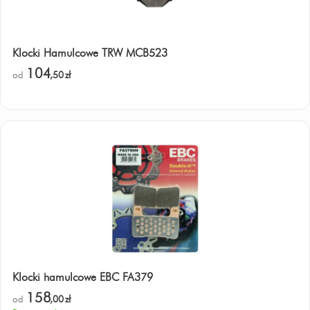
Klocki Hamulcowe TRW MCB523
104
od
,50
zł
Klocki hamulcowe EBC FA379
158
od
,00
zł