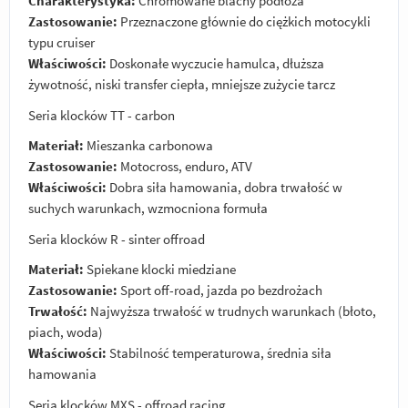
Charakterystyka:
Chromowane blachy podłoża
Zastosowanie:
Przeznaczone głównie do ciężkich motocykli
typu cruiser
Właściwości:
Doskonałe wyczucie hamulca, dłuższa
żywotność, niski transfer ciepła, mniejsze zużycie tarcz
Seria klocków TT - carbon
Materiał:
Mieszanka carbonowa
Zastosowanie:
Motocross, enduro, ATV
Właściwości:
Dobra siła hamowania, dobra trwałość w
suchych warunkach, wzmocniona formuła
Seria klocków R - sinter offroad
Materiał:
Spiekane klocki miedziane
Zastosowanie:
Sport off-road, jazda po bezdrożach
Trwałość:
Najwyższa trwałość w trudnych warunkach (błoto,
piach, woda)
Właściwości:
Stabilność temperaturowa, średnia siła
hamowania
Seria klocków MXS - offroad racing