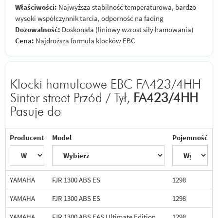
Właściwości:
Najwyższa stabilność temperaturowa, bardzo
wysoki współczynnik tarcia, odporność na fading
Dozowalność:
Doskonała (liniowy wzrost siły hamowania)
Cena:
Najdroższa formuła klocków EBC
Klocki hamulcowe EBC FA423/4HH
Sinter street Przód / Tył,
FA423/4HH
Pasuje do
Producent
Model
Pojemność
YAMAHA
FJR 1300 ABS ES
1298
YAMAHA
FJR 1300 ABS ES
1298
YAMAHA
FJR 1300 ABS EAS Ultimate Edition
1298