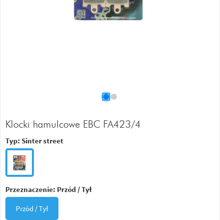
Klocki hamulcowe EBC FA423/4
Typ:
Sinter street
Przeznaczenie:
Przód / Tył
Przód / Tył