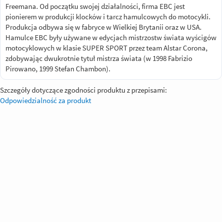
Freemana. Od początku swojej działalności, firma EBC jest
pionierem w produkcji klocków i tarcz hamulcowych do motocykli.
Produkcja odbywa się w fabryce w Wielkiej Brytanii oraz w USA.
Hamulce EBC były używane w edycjach mistrzostw świata wyścigów
motocyklowych w klasie SUPER SPORT przez team Alstar Corona,
zdobywając dwukrotnie tytuł mistrza świata (w 1998 Fabrizio
Pirowano, 1999 Stefan Chambon).
Szczegóły dotyczące zgodności produktu z przepisami:
Odpowiedzialność za produkt