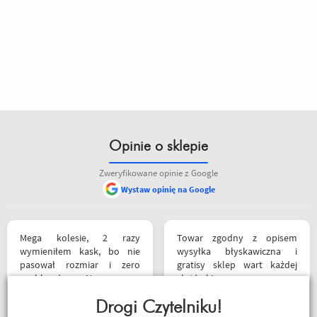
Opinie o sklepie
Zweryfikowane opinie z Google
Wystaw opinię na Google
Mega kolesie, 2 razy
Towar zgodny z opisem
wymieniłem kask, bo nie
wysyłka błyskawiczna i
pasował rozmiar i zero
gratisy sklep wart każdej
problemów. Na pewno
złotówki zapraszam
jeszcze wrócę, a może i
każdego motobandziora
wpadnę przejazdem.
Drogi Czytelniku!