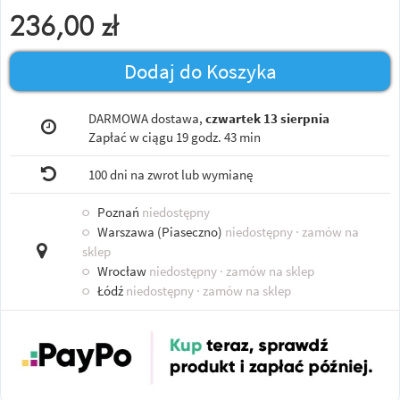
236,00
zł
Dodaj do Koszyka
DARMOWA dostawa,
czwartek 13 sierpnia
Zapłać w ciągu
19 godz. 43 min
100 dni na zwrot lub wymianę
○
Poznań
niedostępny
○
Warszawa (Piaseczno)
niedostępny
· zamów na
sklep
○
Wrocław
niedostępny
· zamów na sklep
○
Łódź
niedostępny
· zamów na sklep