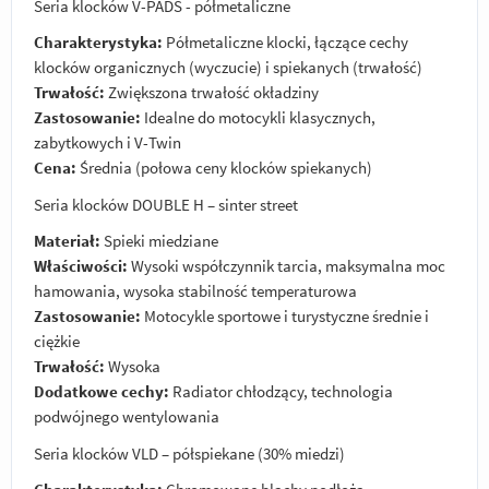
Seria klocków V-PADS - półmetaliczne
Charakterystyka:
Półmetaliczne klocki, łączące cechy
klocków organicznych (wyczucie) i spiekanych (trwałość)
Trwałość:
Zwiększona trwałość okładziny
Zastosowanie:
Idealne do motocykli klasycznych,
zabytkowych i V-Twin
Cena:
Średnia (połowa ceny klocków spiekanych)
Seria klocków DOUBLE H – sinter street
Materiał:
Spieki miedziane
Właściwości:
Wysoki współczynnik tarcia, maksymalna moc
hamowania, wysoka stabilność temperaturowa
Zastosowanie:
Motocykle sportowe i turystyczne średnie i
ciężkie
Trwałość:
Wysoka
Dodatkowe cechy:
Radiator chłodzący, technologia
podwójnego wentylowania
Seria klocków VLD – półspiekane (30% miedzi)