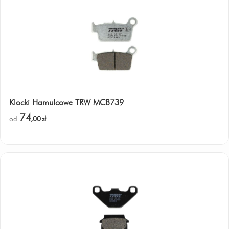
Klocki Hamulcowe TRW MCB739
74
od
,00
zł