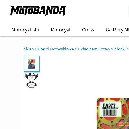
Motocyklista
Motocykl
Cross
Gadżety M
Sklep
»
Części Motocyklowe
»
Układ hamulcowy
»
Klocki 