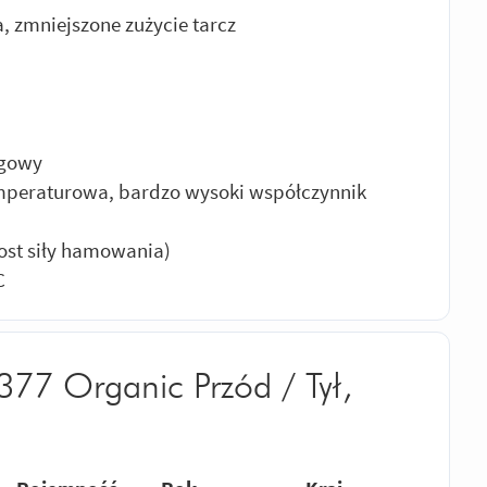
a, zmniejszone zużycie tarcz
igowy
mperaturowa, bardzo wysoki współczynnik
ost siły hamowania)
C
77 Organic Przód / Tył,