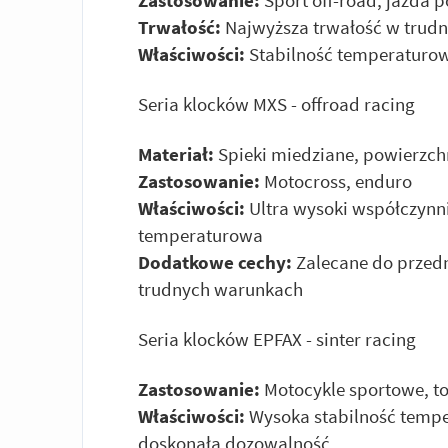
Zastosowanie:
Sport off-road, jazda 
Trwałość:
Najwyższa trwałość w trudn
Właściwości:
Stabilność temperaturow
Seria klocków MXS - offroad racing
Materiał:
Spieki miedziane, powierzc
Zastosowanie:
Motocross, enduro
Właściwości:
Ultra wysoki współczynni
temperaturowa
Dodatkowe cechy:
Zalecane do przedn
trudnych warunkach
Seria klocków EPFAX - sinter racing
Zastosowanie:
Motocykle sportowe, to
Właściwości:
Wysoka stabilność tempe
doskonała dozowalność