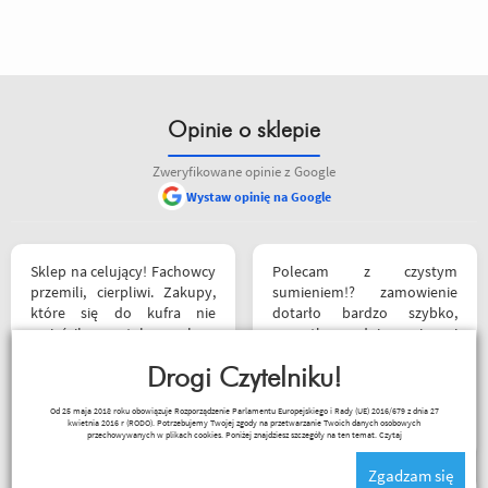
Opinie o sklepie
Zweryfikowane opinie z Google
Wystaw opinię na Google
Sklep na celujący! Fachowcy
Polecam z czystym
przemili, cierpliwi. Zakupy,
sumieniem!? zamowienie
które się do kufra nie
dotarło bardzo szybko,
zmieściły, zostały wysłane
wszystko zgodnie z opisem i
kurierem - ekstra
w jak najlepszym porządku.
rozwiązanie! Jakość
Drogi Czytelniku!
Kontakt również super.
produktów (m.in. komplet
Naprawdę warto robić
_ bazyl_
Od 25 maja 2018 roku obowiązuje Rozporządzenie Parlamentu Europejskiego i Rady (UE) 2016/679 z dnia 27
Rebelhorn) pierwsza klasa -
zakupy bo chłopaki wiedzą
kwietnia 2016 r (RODO). Potrzebujemy Twojej zgody na przetwarzanie Twoich danych osobowych
już sprawdzone na
czym handlują.
przechowywanych w plikach cookies. Poniżej znajdziesz szczegóły na ten temat.
Czytaj
dłuższym wypadzie w
Zgadzam się
Bieszczady. Polecam z