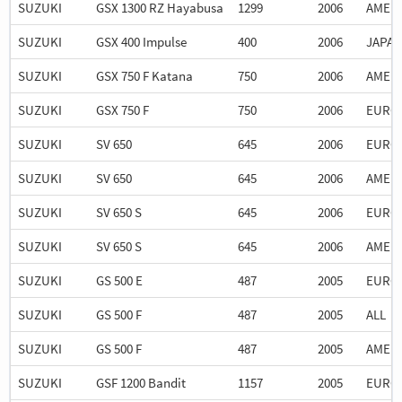
SUZUKI
GSX 1300 RZ Hayabusa
1299
2006
AMER
SUZUKI
GSX 400 Impulse
400
2006
JAPA
SUZUKI
GSX 750 F Katana
750
2006
AMER
SUZUKI
GSX 750 F
750
2006
EURO
SUZUKI
SV 650
645
2006
EURO
SUZUKI
SV 650
645
2006
AMER
SUZUKI
SV 650 S
645
2006
EURO
SUZUKI
SV 650 S
645
2006
AMER
SUZUKI
GS 500 E
487
2005
EURO
SUZUKI
GS 500 F
487
2005
ALL
SUZUKI
GS 500 F
487
2005
AMER
SUZUKI
GSF 1200 Bandit
1157
2005
EURO