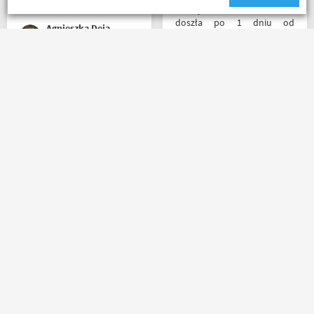
całego serca!
Przesyłka bez zarzutu
doszła po 1 dniu od
Agnieszka Deja
nadania. Bardzo szybka i
sprawna realizacja.
Jakościowo produkty są
świetne. Rzetelna firma, z
Bardzo szybko, bardzo
której będę korzystał i
sprawnie i bardzo
wspierał, ponieważ cała
profesjonalnie! Pełna
ekipa robi niesamowita
informacja o statusie
robotę w motocyklowym
przesylki. Dziękuję. Takie
świecie :). Pozdrawiam !
zakupy to naprawdę
przyjemność. Polecam!
Robert Rudnicki
Riko
Masz pytania?
Zadzwoń lub napisz do nas
(+48) 798 798 169
sklep@motobanda.pl