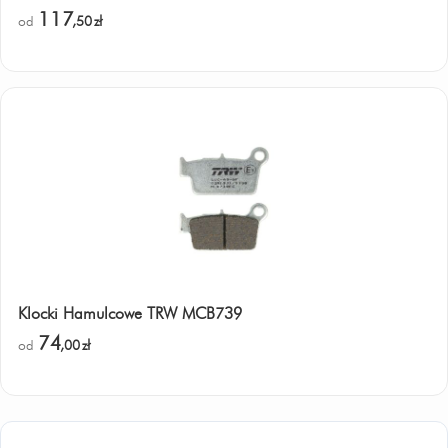
117
od
,50
zł
Klocki Hamulcowe TRW MCB739
74
od
,00
zł