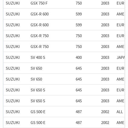
SUZUKI
GSX 750 F
750
2003
EURO
SUZUKI
GSX-R 600
599
2003
AMER
SUZUKI
GSX-R 600
599
2003
EURO
SUZUKI
GSX-R 750
750
2003
EURO
SUZUKI
GSX-R 750
750
2003
AMER
SUZUKI
SV 400 S
400
2003
JAPA
SUZUKI
SV 650
645
2003
EURO
SUZUKI
SV 650
645
2003
AMER
SUZUKI
SV 650 S
645
2003
EURO
SUZUKI
SV 650 S
645
2003
AMER
SUZUKI
GS 500 E
487
2002
ALL
SUZUKI
GS 500 E
487
2002
AMER