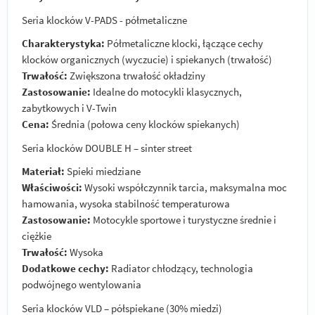
Seria klocków V-PADS - półmetaliczne
Charakterystyka:
Półmetaliczne klocki, łączące cechy
klocków organicznych (wyczucie) i spiekanych (trwałość)
Trwałość:
Zwiększona trwałość okładziny
Zastosowanie:
Idealne do motocykli klasycznych,
zabytkowych i V-Twin
Cena:
Średnia (połowa ceny klocków spiekanych)
Seria klocków DOUBLE H – sinter street
Materiał:
Spieki miedziane
Właściwości:
Wysoki współczynnik tarcia, maksymalna moc
hamowania, wysoka stabilność temperaturowa
Zastosowanie:
Motocykle sportowe i turystyczne średnie i
ciężkie
Trwałość:
Wysoka
Dodatkowe cechy:
Radiator chłodzący, technologia
podwójnego wentylowania
Seria klocków VLD – półspiekane (30% miedzi)