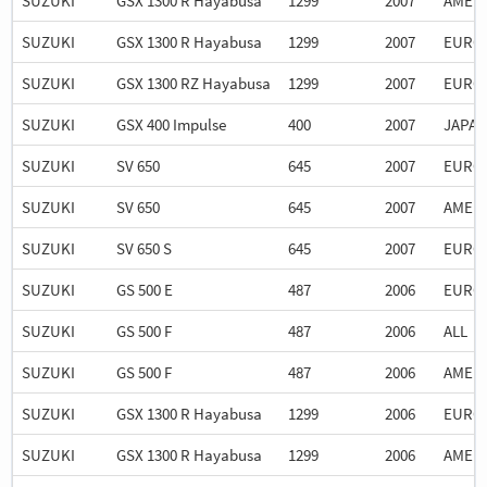
SUZUKI
GSX 1300 R Hayabusa
1299
2007
AMER
SUZUKI
GSX 1300 R Hayabusa
1299
2007
EURO
SUZUKI
GSX 1300 RZ Hayabusa
1299
2007
EURO
SUZUKI
GSX 400 Impulse
400
2007
JAPA
SUZUKI
SV 650
645
2007
EURO
SUZUKI
SV 650
645
2007
AMER
SUZUKI
SV 650 S
645
2007
EURO
SUZUKI
GS 500 E
487
2006
EURO
SUZUKI
GS 500 F
487
2006
ALL
SUZUKI
GS 500 F
487
2006
AMER
SUZUKI
GSX 1300 R Hayabusa
1299
2006
EURO
SUZUKI
GSX 1300 R Hayabusa
1299
2006
AMER