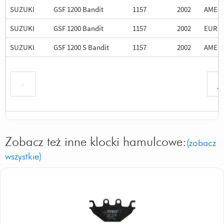
SUZUKI
GSF 1200 Bandit
1157
2002
AMER
SUZUKI
GSF 1200 Bandit
1157
2002
EURO
SUZUKI
GSF 1200 S Bandit
1157
2002
AMER
«
»
Zobacz też inne klocki hamulcowe:
(zobacz
wszystkie)