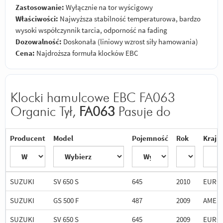
Zastosowanie:
Wyłącznie na tor wyścigowy
Właściwości:
Najwyższa stabilność temperaturowa, bardzo
wysoki współczynnik tarcia, odporność na fading
Dozowalność:
Doskonała (liniowy wzrost siły hamowania)
Cena:
Najdroższa formuła klocków EBC
Klocki hamulcowe EBC FA063
Organic Tył,
FA063
Pasuje do
Producent
Model
Pojemność
Rok
Kraj
SUZUKI
SV 650 S
645
2010
EURO
SUZUKI
GS 500 F
487
2009
AMER
SUZUKI
SV 650 S
645
2009
EURO