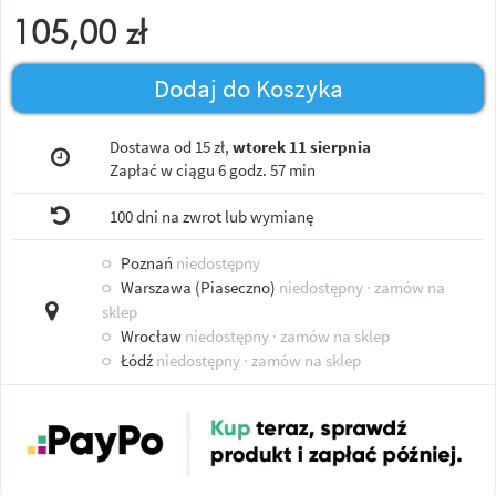
105,00
zł
Dodaj do Koszyka
Dostawa od 15 zł,
wtorek 11 sierpnia
Zapłać w ciągu
6 godz. 57 min
100 dni na zwrot lub wymianę
○
Poznań
niedostępny
○
Warszawa (Piaseczno)
niedostępny
· zamów na
sklep
○
Wrocław
niedostępny
· zamów na sklep
○
Łódź
niedostępny
· zamów na sklep