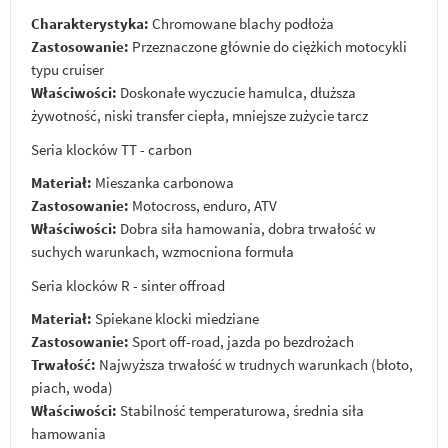
Charakterystyka:
Chromowane blachy podłoża
Zastosowanie:
Przeznaczone głównie do ciężkich motocykli
typu cruiser
Właściwości:
Doskonałe wyczucie hamulca, dłuższa
żywotność, niski transfer ciepła, mniejsze zużycie tarcz
Seria klocków TT - carbon
Materiał:
Mieszanka carbonowa
Zastosowanie:
Motocross, enduro, ATV
Właściwości:
Dobra siła hamowania, dobra trwałość w
suchych warunkach, wzmocniona formuła
Seria klocków R - sinter offroad
Materiał:
Spiekane klocki miedziane
Zastosowanie:
Sport off-road, jazda po bezdrożach
Trwałość:
Najwyższa trwałość w trudnych warunkach (błoto,
piach, woda)
Właściwości:
Stabilność temperaturowa, średnia siła
hamowania