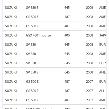
SUZUKI
SV 650 S
645
2009
AMER
SUZUKI
GS 500 E
487
2008
AMER
SUZUKI
GS 500 F
487
2008
AMER
SUZUKI
GSX 400 Impulse
400
2008
JAPA
SUZUKI
SV 650
645
2008
EURO
SUZUKI
SV 650
645
2008
AMER
SUZUKI
SV 650 S
645
2008
EURO
SUZUKI
SV 650 S
645
2008
AMER
SUZUKI
GS 500 E
487
2007
EURO
SUZUKI
GS 500 F
487
2007
ALL
SUZUKI
GS 500 F
487
2007
AMER