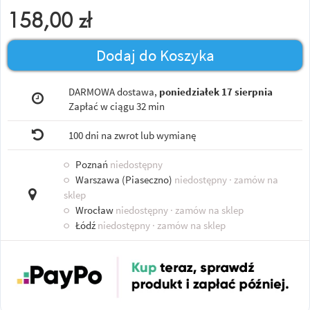
158,00
zł
Dodaj do Koszyka
DARMOWA dostawa,
poniedziałek 17 sierpnia
Zapłać w ciągu
32 min
100 dni na zwrot lub wymianę
○
Poznań
niedostępny
○
Warszawa (Piaseczno)
niedostępny
· zamów na
sklep
○
Wrocław
niedostępny
· zamów na sklep
○
Łódź
niedostępny
· zamów na sklep