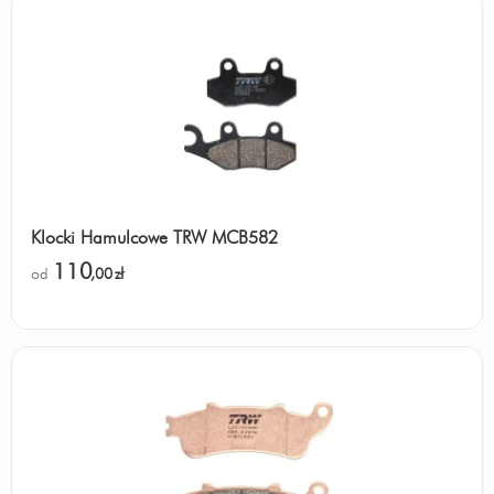
Klocki Hamulcowe TRW MCB582
110
od
,00
zł