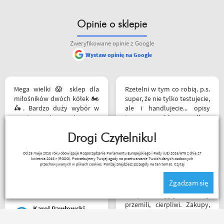
Opinie o sklepie
Zweryfikowane opinie z Google
Wystaw opinię na Google
siebie polecam
Mega wielki 😱 sklep dla
Rzetelni w tym co robią. p.s.
miłośników dwóch kółek 🏍️
super, że nie tylko testujecie,
🛵. Bardzo duży wybór w
ale i handlujecie... opisy
asortymencie i w
towaru, szybka wysyłka...
rozmiarówce. Dużo osób z
profesjonalnie. O testach
obsługi którzy chętnie
Drogi Czytelniku!
motocykli nie wspomnę.
pomogą i doradzą.Świetny
Dzięki.
Ryszard Krysz
Od 25 maja 2018 roku obowiązuje Rozporządzenie Parlamentu Europejskiego i Rady (UE) 2016/679 z dnia 27
kontakt telefoniczny. Z
kwietnia 2016 r (RODO). Potrzebujemy Twojej zgody na przetwarzanie Twoich danych osobowych
pewnością w Poznaniu jak
przechowywanych w plikach cookies. Poniżej znajdziesz szczegóły na ten temat.
Czytaj
nie w regionie sklep nr. 1👍🏻
Zgadzam się
Buty zakupione bardzo
wygode 🤗
Sklep na celujący! Fachowcy
przemili, cierpliwi. Zakupy,
Karol Pawłowski
które się do kufra nie
zmieściły, zostały wysłane