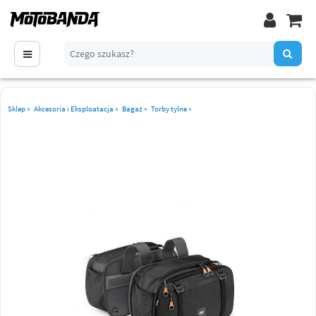
Sklep
»
Akcesoria i Eksploatacja
»
Bagaż
»
Torby tylne
»