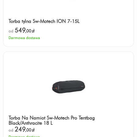
Torba tylna Sw-Motech ION 7-15L
549
od
,00
zł
Darmowa dostawa
Torba Na Namiot Sw-Motech Pro Tentbag
Black/Anthracite 18 L
249
od
,00
zł
Darmowa dostawa