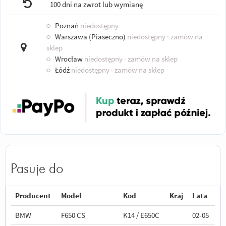
100 dni na zwrot lub wymianę
○
Poznań
niedostępny
○
Warszawa (Piaseczno)
niedostępny
· zamów na
sklep
○
Wrocław
niedostępny
· zamów na sklep
○
Łódź
niedostępny
· zamów na sklep
Pasuje do
Producent
Model
Kod
Kraj
Lata
BMW
F650 CS
K14 / E650C
02-05