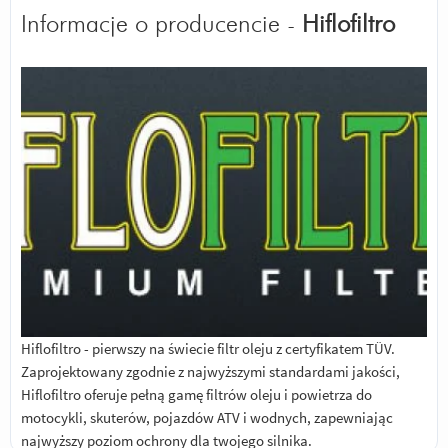
Informacje o producencie -
Hiflofiltro
Hiflofiltro - pierwszy na świecie filtr oleju z certyfikatem TÜV.
Zaprojektowany zgodnie z najwyższymi standardami jakości,
Hiflofiltro oferuje pełną gamę filtrów oleju i powietrza do
motocykli, skuterów, pojazdów ATV i wodnych, zapewniając
najwyższy poziom ochrony dla twojego silnika.