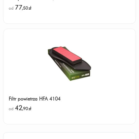
77
od
,50
zł
Filtr powietrza HFA 4104
42
od
,90
zł