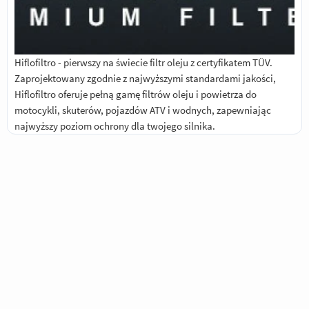
Hiflofiltro - pierwszy na świecie filtr oleju z certyfikatem TÜV.
Zaprojektowany zgodnie z najwyższymi standardami jakości,
Hiflofiltro oferuje pełną gamę filtrów oleju i powietrza do
motocykli, skuterów, pojazdów ATV i wodnych, zapewniając
najwyższy poziom ochrony dla twojego silnika.