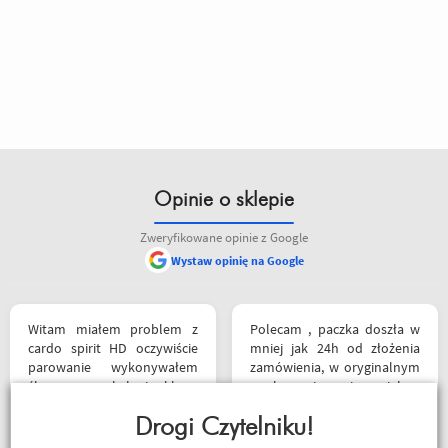
Opinie o sklepie
Zweryfikowane opinie z Google
Wystaw opinię na Google
Witam miałem problem z
Polecam , paczka doszła w
cardo spirit HD oczywiście
mniej jak 24h od złożenia
parowanie wykonywałem
zamówienia, w oryginalnym
źle pan z obsługi sklepu
opakowaniu, nie miałem
spokojnie i cierpliwie
okazji sprawdzić jak wygląda
wytłumaczył w czym
Drogi Czytelniku!
zamiana rozmiarów ale cała
problem i sprawa
reszta na wysokim