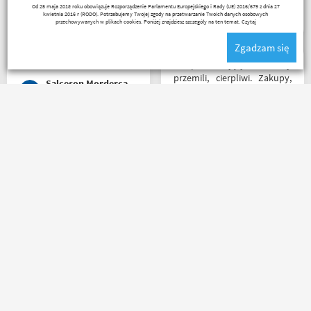
Kuba 1510
Od 25 maja 2018 roku obowiązuje Rozporządzenie Parlamentu Europejskiego i Rady (UE) 2016/679 z dnia 27
załatwiona polecam
poziomie.
kwietnia 2016 r (RODO). Potrzebujemy Twojej zgody na przetwarzanie Twoich danych osobowych
serdecznie obsługa daje
przechowywanych w plikach cookies. Poniżej znajdziesz szczegóły na ten temat.
Czytaj
radę no i oczywiście nie
Zgadzam się
wyszedłem bez kupna
kurteczki na lato bardzo
Sklep na celujący! Fachowcy
była mi potrzebna w takie
przemili, cierpliwi. Zakupy,
Salceson Morderca
upały,LWG
które się do kufra nie
zmieściły, zostały wysłane
kurierem - ekstra
rozwiązanie! Jakość
Mega obsługa i dobry towar
produktów (m.in. komplet
. . . każdy motocyklista
Rebelhorn) pierwsza klasa -
znajdzie coś dla siebie . . .
już sprawdzone na
serdecznie polecam ???
dłuższym wypadzie w
Bieszczady. Polecam z
całego serca!
Sebastian Trąbski
Agnieszka Deja