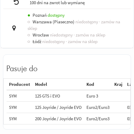
100 dni na zwrot lub wymianę
●
Poznań
dostępny
○
Warszawa (Piaseczno)
niedostępny
· zamów na
sklep
○
Wrocław
niedostępny
· zamów na sklep
○
Łódź
niedostępny
· zamów na sklep
Pasuje do
Producent
Model
Kod
Kraj
Lat
SYM
125 GTS i EVO
Euro 3
SYM
125 Joyride / Joyride EVO
Euro2/Euro3
03-
SYM
200 Joyride / Joyride EVO
Euro2/Euro3
03-