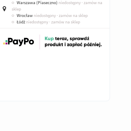
○
Warszawa (Piaseczno)
niedostępny
· zamów na
sklep
○
Wrocław
niedostępny
· zamów na sklep
○
Łódź
niedostępny
· zamów na sklep