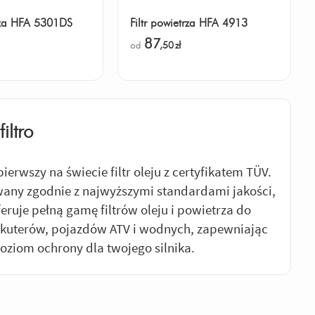
trza HFA 5301DS
Filtr powietrza HFA 4913
87
od
,50
zł
filtro
- pierwszy na świecie filtr oleju z certyfikatem TÜV.
any zgodnie z najwyższymi standardami jakości,
oferuje pełną gamę filtrów oleju i powietrza do
skuterów, pojazdów ATV i wodnych, zapewniając
oziom ochrony dla twojego silnika.