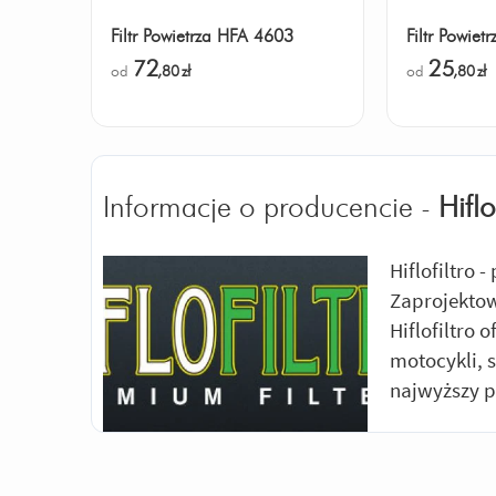
Filtr Powietrza HFA 4603
Filtr Powie
72
25
od
,80
zł
od
,80
zł
Informacje o producencie -
Hiflo
Hiflofiltro 
Zaprojektow
Hiflofiltro 
motocykli, 
najwyższy p