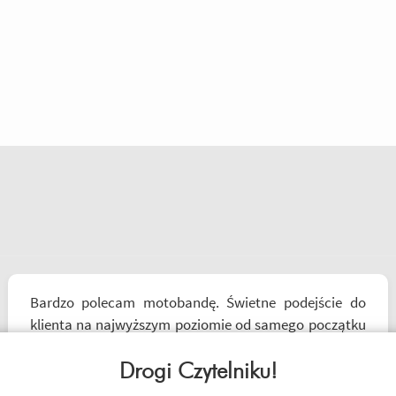
Bardzo polecam motobandę. Świetne podejście do
klienta na najwyższym poziomie od samego początku
do końca. Oby więcej takich sklepów.
Drogi Czytelniku!