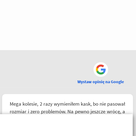
Wystaw opinię na Google
Mega kolesie, 2 razy wymieniłem kask, bo nie pasował
rozmiar i zero problemów. Na pewno jeszcze wrócę, a
może i wpadnę przejazdem. Polecam wszystkim
początkującym w temacie moto, bo wyjadacze i tak
wiedzą że motobanda jest The Best! Już byłem na