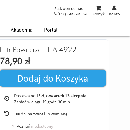
Zadzwoń do nas
(+48) 798 798 169
Koszyk
Konto
Akademia
Portal
Filtr Powietrza HFA 4922
78,90
zł
Dodaj do Koszyka
Dostawa od 15 zł,
czwartek 13 sierpnia
Zapłać w ciągu
19 godz. 36 min
100 dni na zwrot lub wymianę
○
Poznań
niedostępny