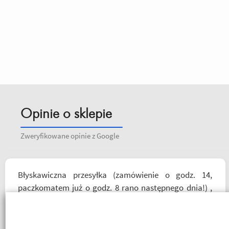
Opinie o sklepie
Zweryfikowane opinie z Google
Błyskawiczna przesyłka (zamówienie o godz. 14,
paczkomatem już o godz. 8 rano następnego dnia!) ,
paczka zapakowana schludnie i estetycznie, tak samo
kurtka, która była prezentem urodzinowym, więc
nawet nie było potrzeby szukania okazjonalnego