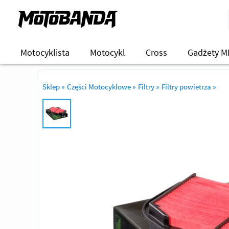
Motocyklista
Motocykl
Cross
Gadżety M
Sklep
»
Części Motocyklowe
»
Filtry
»
Filtry powietrza
»