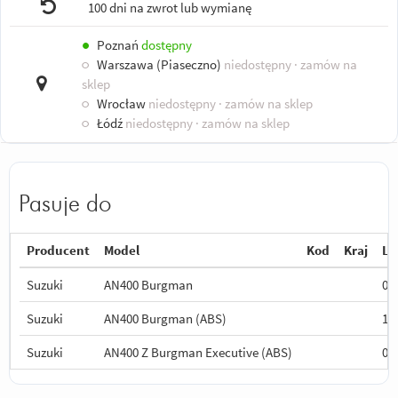
100 dni na zwrot lub wymianę
●
Poznań
dostępny
○
Warszawa (Piaseczno)
niedostępny
· zamów na
sklep
○
Wrocław
niedostępny
· zamów na sklep
○
Łódź
niedostępny
· zamów na sklep
Pasuje do
Producent
Model
Kod
Kraj
La
Suzuki
AN400 Burgman
07
Suzuki
AN400 Burgman (ABS)
11
Suzuki
AN400 Z Burgman Executive (ABS)
09