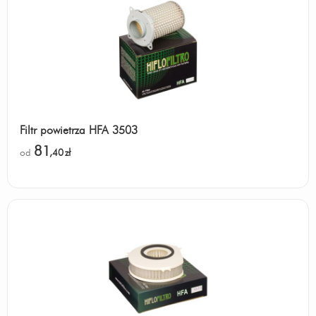
Filtr powietrza HFA 3503
81
od
,40
zł