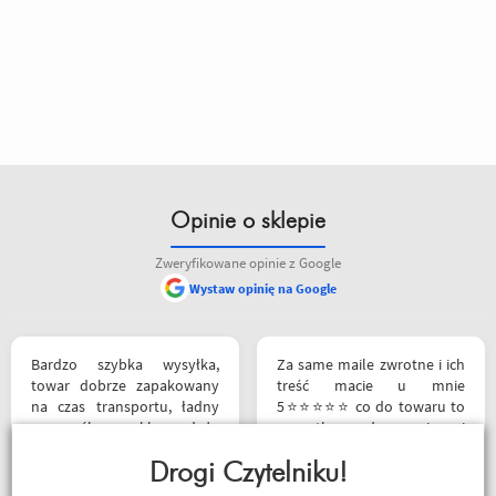
Opinie o sklepie
Zweryfikowane opinie z Google
Wystaw opinię na Google
Bardzo szybka wysyłka,
Za same maile zwrotne i ich
towar dobrze zapakowany
treść macie u mnie
na czas transportu, ładny
5⭐⭐⭐⭐⭐ co do towaru to
przemyślany sklep, duży
wszystko zgodne z opisem i
plus za publikowane
szybka realizacja
materiały niejednokrotnie
Drogi Czytelniku!
podpięte do