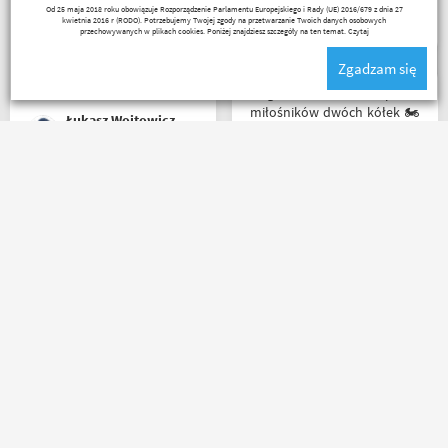
Remigiusz Musiał
Od 25 maja 2018 roku obowiązuje Rozporządzenie Parlamentu Europejskiego i Rady (UE) 2016/679 z dnia 27
poszczególnych artykułów,
kwietnia 2016 r (RODO). Potrzebujemy Twojej zgody na przetwarzanie Twoich danych osobowych
ceny podobne jak i u innych
przechowywanych w plikach cookies. Poniżej znajdziesz szczegóły na ten temat.
Czytaj
ale za wspomniane
Zgadzam się
materiały publikowane na
ich kanale warto kupować u
Mega wielki 😱 sklep dla
Motobandziorów, kolejne
miłośników dwóch kółek 🏍️
Łukasz Wojtowicz
zamówienie już za kilka dni
🛵. Bardzo duży wybór w
asortymencie i w
rozmiarówce. Dużo osób z
obsługi którzy chętnie
Polecam z czystym
pomogą i doradzą.Świetny
sumieniem!? zamowienie
kontakt telefoniczny. Z
dotarło bardzo szybko,
pewnością w Poznaniu jak
wszystko zgodnie z opisem i
nie w regionie sklep nr. 1👍🏻
w jak najlepszym porządku.
Buty zakupione bardzo
Kontakt również super.
wygode 🤗
Naprawdę warto robić
_ bazyl_
Karol Pawłowski
zakupy bo chłopaki wiedzą
czym handlują.