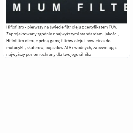
Hiflofiltro - pierwszy na świecie filtr oleju z certyfikatem TÜV.
Zaprojektowany zgodnie z najwyższymi standardami jakości,
Hiflofiltro oferuje pełną gamę filtrów oleju i powietrza do
motocykli, skuterów, pojazdów ATV i wodnych, zapewniając
najwyższy poziom ochrony dla twojego silnika.