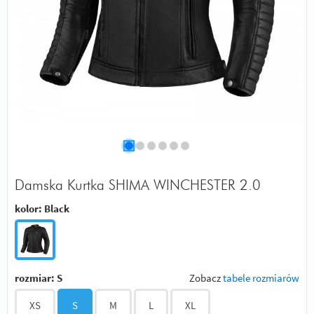
Damska Kurtka SHIMA WINCHESTER 2.0
kolor:
Black
rozmiar:
S
Zobacz
tabele rozmiarów
XS
S
M
L
XL