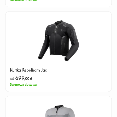
Kurtka Rebelhorn Jax
699
od
,00
zł
Darmowa dostawa