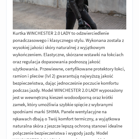
Kurtka WINCHESTER 2.0 LADY to odzwierciedlenie
ponadczasowego i klasycznego stylu. Wykonana została z
wysokiej jakości skóry naturalnej z wyjątkowym
wykończeniem. Elastyczne, skórzane wstawki na łokciach
oraz regulacja dopasowania podnoszą jakość
użytkowania. Przewiewne, certyfikowane protektory łokci,
ramion i pleców (lvl 2) gwarantują najwyższą jakość
bezpieczeństwa, dając jednocześnie poczucie komfortu
podczas jazdy. Model WINCHESTER 2.0 LADY wyposażony
jest w wewnętrzną kieszeń wodoodporną oraz krótki
zamek, który umożliwia szybkie spięcie z wybranymi
spodniami marki SHIMA. Panele wentylacyjne na
rękawach dbają o Twój komfort termiczny, a wyjątkowa
naturalna skóra z jeszcze lepszą ochroną stanowi idealne
połączenie bezpieczeństwa i wygody jazdy. Model