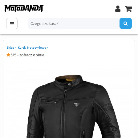
Sklep
»
Kurtki Motocyklowe
»
5/5 - zobacz opinie