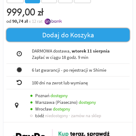
999,00
zł
od
90,74
zł
x 12 rat
Dodaj do Koszyka
DARMOWA dostawa,
wtorek 11 sierpnia
Zapłać w ciągu
18 godz. 9 min
6 lat gwarancji - po rejestracji w Shimie
100 dni na zwrot lub wymianę
●
Poznań
dostępny
●
Warszawa (Piaseczno)
dostępny
●
Wrocław
dostępny
○
Łódź
niedostępny
· zamów na sklep