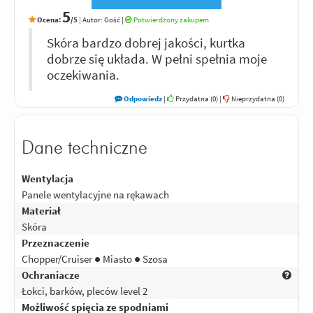
5
Ocena:
/5
|
Autor:
Gość
|
Potwierdzony zakupem
Skóra bardzo dobrej jakości, kurtka
dobrze się układa. W pełni spełnia moje
oczekiwania.
Odpowiedz
|
Przydatna (
0
)
|
Nieprzydatna (
0
)
Dane techniczne
Wentylacja
Panele wentylacyjne na rękawach
Materiał
Skóra
Przeznaczenie
Chopper/Cruiser ● Miasto ● Szosa
Ochraniacze
Łokci, barków, pleców level 2
Możliwość spięcia ze spodniami