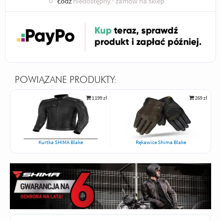
○
Łódź
niedostępny
· zamów na sklep
POWIĄZANE PRODUKTY:
1 199 zł
269 zł
Kurtka SHIMA Blake
Rękawice Shima Blake