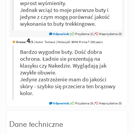
wprost wyśmienity.
Jednak wciąż to moje pierwsze buty i
jedyne z czym mogę porównać jakość
wykonania to buty trekkingowe.
Odpowiedz
|
Przydatna (
1
)
|
Nieprzydatna (
0
)
4
Ocena:
/5
|
Autor:
Tomasz
| Motocykl: BMW R nine T 100 years
Bardzo wygodne buty. Dość dobra
ochrona. Ładnie sie prezentują na
klasyku czy Nakedzie. Wyglądają jak
zwykłe obuwie.
Jedyne zastrzeżenie mam do jakości
skóry - szybko się przeciera ten brązowy
kolor.
Odpowiedz
|
Przydatna (
0
)
|
Nieprzydatna (
0
)
Dane techniczne