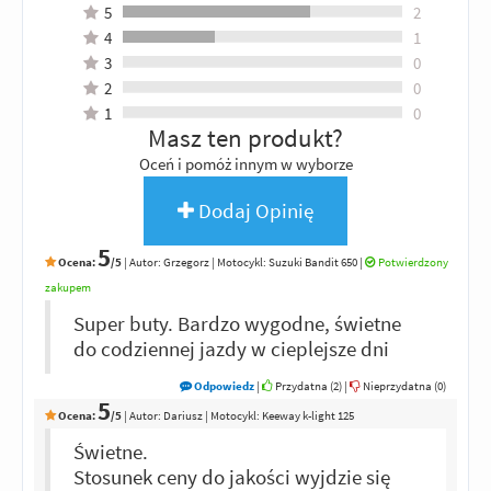
5
2
4
1
3
0
2
0
1
0
Masz ten produkt?
Oceń i pomóż innym w wyborze
Dodaj Opinię
5
Ocena:
/5
|
Autor:
Grzegorz
| Motocykl: Suzuki Bandit 650
|
Potwierdzony
zakupem
Super buty. Bardzo wygodne, świetne
do codziennej jazdy w cieplejsze dni
Odpowiedz
|
Przydatna (
2
)
|
Nieprzydatna (
0
)
5
Ocena:
/5
|
Autor:
Dariusz
| Motocykl: Keeway k-light 125
Świetne.
Stosunek ceny do jakości wyjdzie się