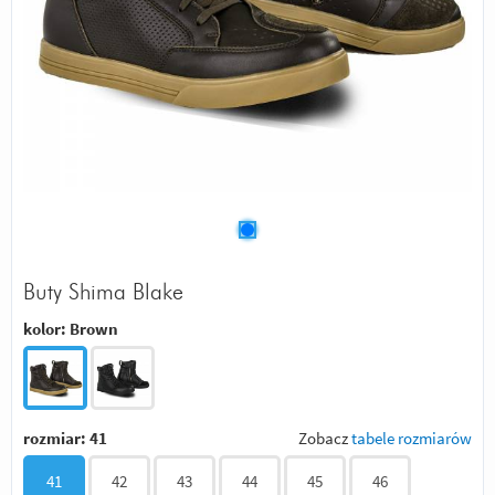
Buty Shima Blake
kolor:
Brown
rozmiar:
41
Zobacz
tabele rozmiarów
41
42
43
44
45
46