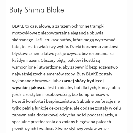
Buty Shima Blake
BLAKE to casualowe, a zarazem ochronne trampki
motocyklowe z niepowtarzalną elegancją obuwia
skórzanego. Jeśli szukasz butów, które mogą wytrzymać
lata, to jest to właściwy wybór. Dzięki bocznemu zamkowi
błyskawicznemu łatwo jest je używać bez rozpinania za
każdym razem. Obszary pięty, palców i kostki są
wzmocnione i utwardzone, aby zapewnić bezpieczeństwo
najważniejszych elementów stopy. Buty BLAKE zostały
wykonane z brązowej lub
czarnej skóry bydlęcej
wysokiej jakości.
Jest to idealny but dla tych, którzy lubią
jeździć ze stylem i osobowością, bez kompromisów w
kwestii komfortu i bezpieczeństwa. Subtelne perforacje nie
tylko pełnią funkcje dekoracyjne, ale dodane zostały w celu
zapewnienia dodatkowej oddychalności podczas jazdy, a
specjalne przetłoczenia do zmiany biegów na palcach
przedłuży ich trwałość. Stwórz stylowy zestaw wraz z