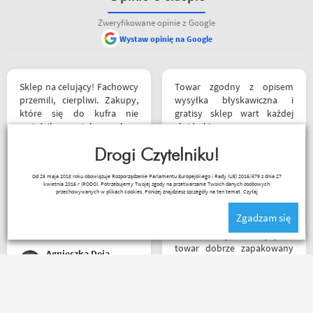
Zweryfikowane opinie z Google
Wystaw opinię na Google
Sklep na celujący! Fachowcy
Towar zgodny z opisem
przemili, cierpliwi. Zakupy,
wysyłka błyskawiczna i
które się do kufra nie
gratisy sklep wart każdej
zmieściły, zostały wysłane
złotówki zapraszam
kurierem - ekstra
każdego motobandziora
rozwiązanie! Jakość
Drogi Czytelniku!
produktów (m.in. komplet
Lukasz Elo
Od 25 maja 2018 roku obowiązuje Rozporządzenie Parlamentu Europejskiego i Rady (UE) 2016/679 z dnia 27
Rebelhorn) pierwsza klasa -
kwietnia 2016 r (RODO). Potrzebujemy Twojej zgody na przetwarzanie Twoich danych osobowych
już sprawdzone na
przechowywanych w plikach cookies. Poniżej znajdziesz szczegóły na ten temat.
Czytaj
dłuższym wypadzie w
Zgadzam się
Bieszczady. Polecam z
całego serca!
Bardzo szybka wysyłka,
towar dobrze zapakowany
Agnieszka Deja
na czas transportu, ładny
przemyślany sklep, duży
plus za publikowane
materiały niejednokrotnie