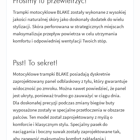
Prosimy tu przewietrzyć!
Trampki motocyklowe BLAKE zostały wykonane z wysokiej
jakości naturalnej skóry jako doskonały dodatek do wielu
stylizacji. Skóra perforowana w strategicznych miejscach
maksymalizuje przepływ powietrza w celu utrzymania
komfortu i odpowiedniej wentylacji Twoich stóp.
Psst! To sekret!
Motocyklowe trampki BLAKE posiadają dyskretnie
zaprojektowany panel odblaskowy z tyłu, który gwarantuje
widoczność po zmroku. Można nawet powiedzieć, że panel
jest ukryty, ponieważ trudno go zauważyć w ciągu dnia.
Dla doskonałej precyzji podczas zmiany biegów buty
wyposażone zostały w specjalne przetłoczenia w obszarze
palców. Ten model został zaprojektowany z myślą o
komforcie i klasycznym stylu. Specjalny pasek do
naciągania i boczny suwak zostały zaprojektowane tak,
aby zapewnić maksymalny komfort zakładania i