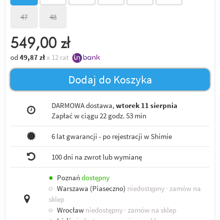
47
48
549,00
zł
od
49,87
zł
x 12 rat
Dodaj do Koszyka
DARMOWA dostawa,
wtorek 11 sierpnia
Zapłać w ciągu
22 godz. 53 min
6 lat gwarancji - po rejestracji w Shimie
100 dni na zwrot lub wymianę
●
Poznań
dostępny
○
Warszawa (Piaseczno)
niedostępny
· zamów na
sklep
○
Wrocław
niedostępny
· zamów na sklep