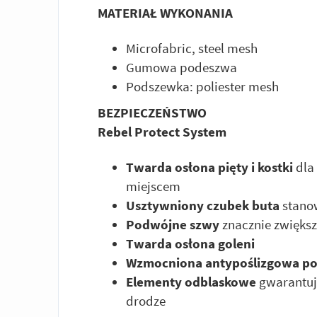
MATERIAŁ WYKONANIA
Microfabric, steel mesh
Gumowa podeszwa
Podszewka: poliester mesh
BEZPIECZEŃSTWO
Rebel Protect System
Twarda osłona pięty i kostki
dla
miejscem
Usztywniony czubek buta
stanow
Podwójne szwy
znacznie zwiększ
Twarda osłona goleni
Wzmocniona antypoślizgowa p
Elementy odblaskowe
gwarantuj
drodze