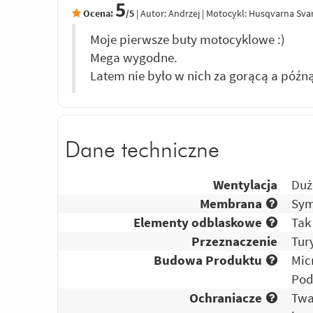
5
Ocena:
/5
|
Autor:
Andrzej
| Motocykl: Husqvarna Svar
Moje pierwsze buty motocyklowe :)
Mega wygodne.
Latem nie było w nich za gorącą a późną 
Dane techniczne
Wentylacja
Duż
Membrana
Sym
Elementy odblaskowe
Tak
Przeznaczenie
Tur
Budowa Produktu
Mic
Pod
Ochraniacze
Twa