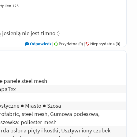
tpilen 125
jesienią nie jest zimno :)
Odpowiedz
|
Przydatna (
0
)
|
Nieprzydatna (
0
)
e panele steel mesh
paTex
ystyczne ● Miasto ● Szosa
rofabric, steel mesh, Gumowa podeszwa,
szewka: poliester mesh
rda osłona pięty i kostki, Usztywniony czubek