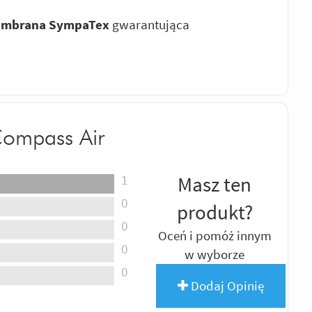
membrana SympaTex
gwarantująca
Compass Air
1
Masz ten
0
produkt?
0
Oceń i pomóż innym
0
w wyborze
0
Dodaj Opinię