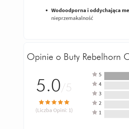
Wodoodporna i oddychająca 
nieprzemakalność
Opinie o Buty Rebelhorn 
5
5.0
4
/5
3
2
(Liczba Opini:
1
)
1