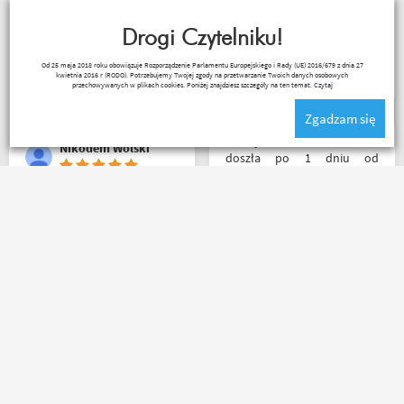
powinno, przesyłka szybko
towaru, szybka wysyłka...
wysłana, jest feedback o
profesjonalnie. O testach
tym co się z paczką dzieje,
Drogi Czytelniku!
motocykli nie wspomnę.
towar dotarł dobrze
Dzięki.
Ryszard Krysz
Od 25 maja 2018 roku obowiązuje Rozporządzenie Parlamentu Europejskiego i Rady (UE) 2016/679 z dnia 27
zapakowany i zgodny z
kwietnia 2016 r (RODO). Potrzebujemy Twojej zgody na przetwarzanie Twoich danych osobowych
zamówieniem.
przechowywanych w plikach cookies. Poniżej znajdziesz szczegóły na ten temat.
Czytaj
Organizacyjnie chłopaki
Zgadzam się
mają to ogarnięte :)
Przesyłka bez zarzutu
Nikodem Wolski
doszła po 1 dniu od
nadania. Bardzo szybka i
sprawna realizacja.
Jakościowo produkty są
Zamówienie złożone po
świetne. Rzetelna firma, z
godzinie 15, paczka
której będę korzystał i
następnego dnia o 11 była
wspierał, ponieważ cała
już u mnie. Niejednokrotnie
ekipa robi niesamowita
w innych sklepach tyle
robotę w motocyklowym
czasu czekałem na
świecie :). Pozdrawiam !
potwierdzenie zamówienia ?
Kermit
Riko
kontakt mailowy bardzo
sprawny i pomocny towar
dobrze zapakowany od