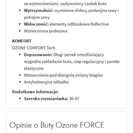
ze wzmocnieniami, usztywniony czubek buta
Wytrzymałość:
wymienne slidery, podwójne szwy i
potrójne szwy
Widoczność:
elementy odblaskowe Reflective
Wzmocniona podeszwa
KOMFORT
OZONE COMFORT Tech
Dopasowanie:
Długi zamek umożliwiający
wygodne zakładanie buta, rzep regulacyjny i panele
elastyczne
Wzmocnienie pod dźwignię zmiany biegów
Antybakteryjna wkładka
Dodatkowe informacje:
Szeroka rozmiarówka:
36-47
Opinie o Buty Ozone FORCE