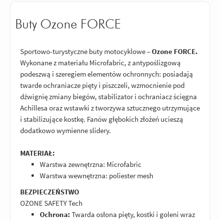
Buty Ozone FORCE
Sportowo-turystyczne buty motocyklowe –
Ozone FORCE.
Wykonane z materiału Microfabric, z antypoślizgową
podeszwą i szeregiem elementów ochronnych: posiadają
twarde ochraniacze pięty i piszczeli, wzmocnienie pod
dźwignię zmiany biegów, stabilizator i ochraniacz ścięgna
Achillesa oraz wstawki z tworzywa sztucznego utrzymujące
i stabilizujące kostkę. Fanów głębokich złożeń ucieszą
dodatkowo wymienne slidery.
MATERIAŁ:
Warstwa zewnętrzna: Microfabric
Warstwa wewnętrzna: poliester mesh
BEZPIECZEŃSTWO
OZONE SAFETY Tech
Ochrona:
Twarda osłona pięty, kostki i goleni wraz