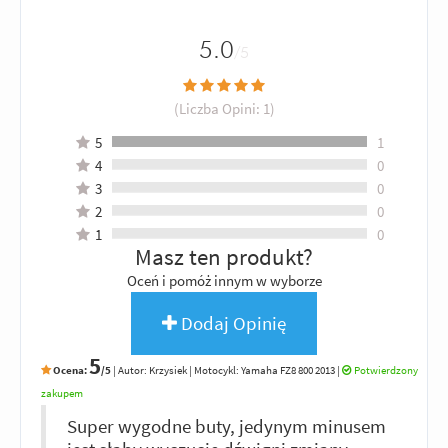
5.0
/5
(Liczba Opini:
1
)
5
1
4
0
3
0
2
0
1
0
Masz ten produkt?
Oceń i pomóż innym w wyborze
Dodaj Opinię
5
Ocena:
/5
|
Autor:
Krzysiek
| Motocykl: Yamaha FZ8 800 2013
|
Potwierdzony
zakupem
Super wygodne buty, jedynym minusem