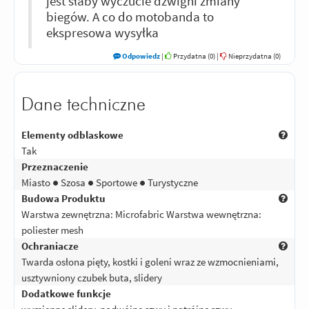
jest słaby wyczucie dźwigni zmiany
biegów. A co do motobanda to
ekspresowa wysyłka
Odpowiedz
|
Przydatna (
0
)
|
Nieprzydatna (
0
)
Dane techniczne
Elementy odblaskowe
Tak
Przeznaczenie
Miasto ● Szosa ● Sportowe ● Turystyczne
Budowa Produktu
Warstwa zewnętrzna: Microfabric Warstwa wewnętrzna:
poliester mesh
Ochraniacze
Twarda osłona pięty, kostki i goleni wraz ze wzmocnieniami,
usztywniony czubek buta, slidery
Dodatkowe funkcje