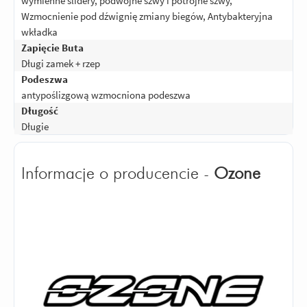
wymienne slidery, podwójne szwy i potrójne szwy,
Wzmocnienie pod dźwignię zmiany biegów, Antybakteryjna
wkładka
Zapięcie Buta
Długi zamek + rzep
Podeszwa
antypoślizgową wzmocniona podeszwa
Długość
Długie
Informacje o producencie -
Ozone