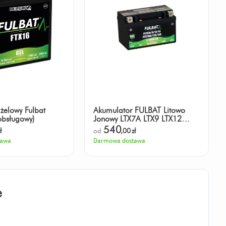
żelowy Fulbat
Akumulator FULBAT Litowo
obsługowy)
Jonowy LTX7A LTX9 LTX12
LTX14
540
ł
od
,00
zł
tawa
Darmowa dostawa
e