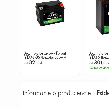
Akumulator żelowy Fulbat
Akumulator 
YTX4L-BS (bezobsługowy)
YTX16 (bez
82
301
od
,00
zł
od
,00
z
Darmowa dos
Informacje o producencie -
Exid