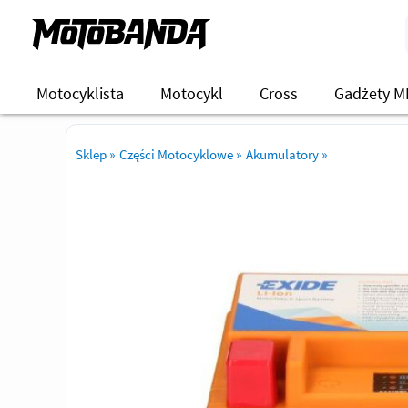
Motocyklista
Motocykl
Cross
Gadżety M
Sklep
»
Części Motocyklowe
»
Akumulatory
»