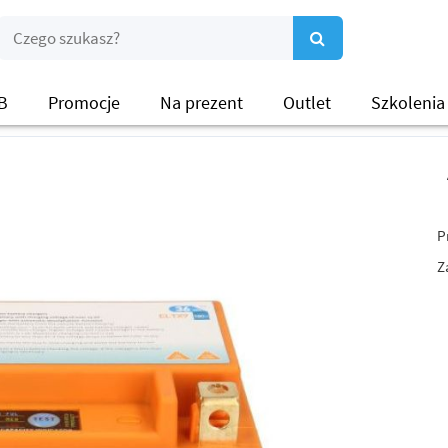
B
Promocje
Na prezent
Outlet
Szkolenia
P
Z