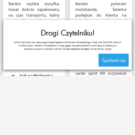
Bardzo szybka wysyłka,
Bardzo polecam
towar dobrze zapakowany
motobandę. Świetne
na czas transportu, ładny
podejście do klienta na
przemyślany sklep, duży
najwyższym poziomie od
plus za publikowane
samego początku do końca.
materiały niejednokrotnie
Drogi Czytelniku!
Oby więcej takich sklepów.
podpięte do
Wojciech Skwarcan
Od 25 maja 2018 roku obowiązuje Rozporządzenie Parlamentu Europejskiego i Rady (UE) 2016/679 z dnia 27
poszczególnych artykułów,
kwietnia 2016 r (RODO). Potrzebujemy Twojej zgody na przetwarzanie Twoich danych osobowych
ceny podobne jak i u innych
przechowywanych w plikach cookies. Poniżej znajdziesz szczegóły na ten temat.
Czytaj
ale za wspomniane
Zgadzam się
materiały publikowane na
ich kanale warto kupować u
Witam miałem problem z
Motobandziorów, kolejne
cardo spirit HD oczywiście
Łukasz Wojtowicz
zamówienie już za kilka dni
parowanie wykonywałem
źle pan z obsługi sklepu
spokojnie i cierpliwie
wytłumaczył w czym
Bardzo szybka wysyłka! W
problem i sprawa
ciągu 3 dni, kupiłem,
załatwiona polecam
odesłałem z wymianą na
serdecznie obsługa daje
większe i dostałem z
radę no i oczywiście nie
powrotem zamówione buty.
wyszedłem bez kupna
Produkt zgodny z opisem.
kurteczki na lato bardzo