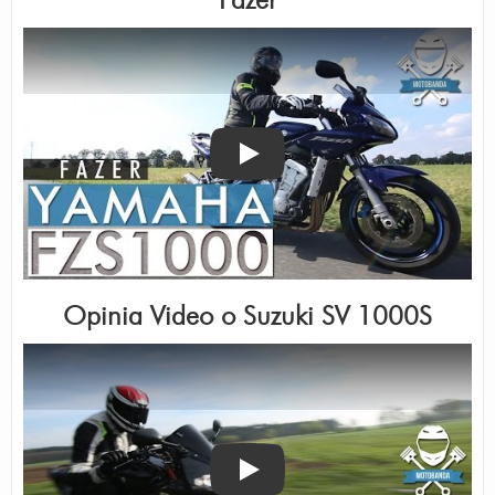
Fazer
Odtwórz
Opinia Video o
Suzuki SV 1000S
Odtwórz