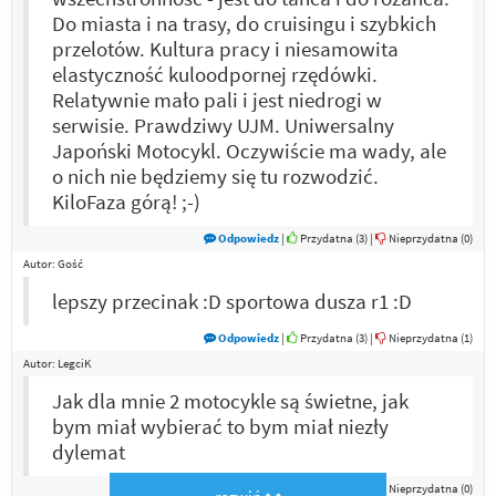
Do miasta i na trasy, do cruisingu i szybkich
przelotów. Kultura pracy i niesamowita
elastyczność kuloodpornej rzędówki.
Relatywnie mało pali i jest niedrogi w
serwisie. Prawdziwy UJM. Uniwersalny
Japoński Motocykl. Oczywiście ma wady, ale
o nich nie będziemy się tu rozwodzić.
KiloFaza górą! ;-)
Odpowiedz
|
Przydatna (
3
)
|
Nieprzydatna (
0
)
Autor:
Gość
lepszy przecinak :D sportowa dusza r1 :D
Odpowiedz
|
Przydatna (
3
)
|
Nieprzydatna (
1
)
Autor:
LegciK
Jak dla mnie 2 motocykle są świetne, jak
bym miał wybierać to bym miał niezły
dylemat
Odpowiedz
|
Przydatna (
1
)
|
Nieprzydatna (
0
)