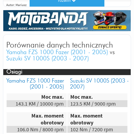
rozwiń
Autor:
Mariusz
Co R4 to R4
Odpowiedz
|
Przydatna (
2
)
|
Nieprzydatna (
1
)
Autor:
Użytkownik Kilofazera
1. Moc
Porównanie danych technicznych
2. Serce R1
Yamaha FZS 1000 Fazer (2001 - 2005)
vs
3. Pozycja podczas jazdy
Suzuki SV 1000S (2003 - 2007)
4. 300k przebieg bez problemu
5. Uniwersalność
Osiągi
Odpowiedz
|
Przydatna (
2
)
|
Nieprzydatna (
1
)
Yamaha FZS 1000 Fazer
Suzuki SV 1000S (2003 -
Autor:
Mateusz3813
(2001 - 2005)
2007)
R4. Wieksza moc. Lepsze hamulce
Moc max.
Moc max.
143.1 KM / 10000 rpm
123.5 KM / 9000 rpm
Odpowiedz
|
Przydatna (
1
)
|
Nieprzydatna (
0
)
Autor:
Krisss
Max. moment
Max. moment
obrotowy
obrotowy
Bo to Yamaha i tyle w temacie
106.0 Nm / 8000 rpm
102 Nm / 7200 rpm
Odpowiedz
|
Przydatna (
3
)
|
Nieprzydatna (
2
)