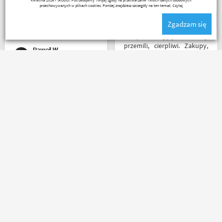
napewno się wybiorę do
przechowywanych w plikach cookies. Poniżej znajdziesz szczegóły na ten temat.
Czytaj
sklepu a tym czasem
Zgadzam się
pozostaje napić się kawy w
ich kubku
Sklep na celujący! Fachowcy
przemili, cierpliwi. Zakupy,
Paweł W
które się do kufra nie
zmieściły, zostały wysłane
kurierem - ekstra
rozwiązanie! Jakość
Bardzo szybko, bardzo
produktów (m.in. komplet
sprawnie i bardzo
Rebelhorn) pierwsza klasa -
profesjonalnie! Pełna
już sprawdzone na
informacja o statusie
dłuższym wypadzie w
przesylki. Dziękuję. Takie
Bieszczady. Polecam z
zakupy to naprawdę
całego serca!
przyjemność. Polecam!
Robert Rudnicki
Agnieszka Deja