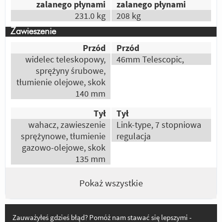
zalanego płynami
zalanego płynami
Wole rzędowe silniki.Łagodniej oddają
231.0 kg
208 kg
moc,nie walczysz z uślizgami tylnego koła.
Zawieszenie
Odpowiedz
|
Przydatna (
1
)
|
Nieprzydatna (
0
)
Przód
Przód
Autor:
Andrzej
widelec teleskopowy,
46mm Telescopic,
Sama dynamika mówi za siebie Yamaha jest
sprężyny śrubowe,
nie zawodna
tłumienie olejowe, skok
Odpowiedz
|
Przydatna (
1
)
|
Nieprzydatna (
0
)
140 mm
Autor:
joe156
Tył
Tył
Szebb is finomabban működő
wahacz, zawieszenie
Link-type, 7 stopniowa
sprężynowe, tłumienie
regulacja
Odpowiedz
|
Przydatna (
1
)
|
Nieprzydatna (
0
)
gazowo-olejowe, skok
Autor:
Gość
135 mm
Yama to yama
Odpowiedz
|
Przydatna (
1
)
|
Nieprzydatna (
0
)
Pokaż wszystkie
Autor:
Lojs
Niezawodność i uniwersalność ☺
Zauważyłeś gdzieś błąd? Pomóż nam stawać się lepszymi -