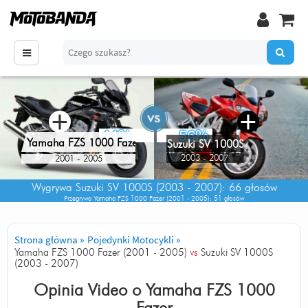
+
+
44%
56%
Yamaha FZS 1000 Fazer
Suzuki SV 1000S
2003 - 2007
2001 - 2005
Wygrywa
Suzuki SV 1000S (2003 - 2007)
: 66 głosów
Przegrywa
Yamaha FZS 1000 Fazer (2001 - 2005)
: 51 głosów
Strona główna
»
Pojedynki Motocykli
»
Yamaha FZS 1000 Fazer (2001 - 2005)
vs
Suzuki SV 1000S
(2003 - 2007)
Opinia Video o
Yamaha FZS 1000