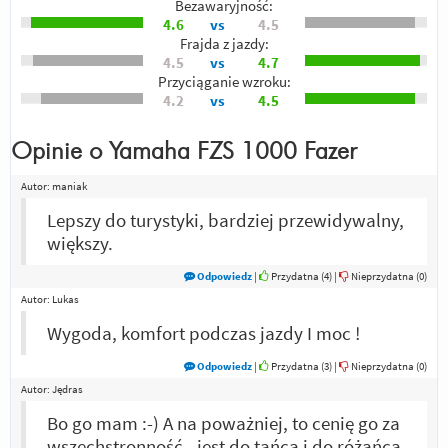
Bezawaryjność:
4.6
vs
4.5
Frajda z jazdy:
4.5
vs
4.7
Przyciąganie wzroku:
4.2
vs
4.5
Opinie o
Yamaha FZS 1000 Fazer
Autor:
maniak
Lepszy do turystyki, bardziej przewidywalny,
większy.
Odpowiedz
|
Przydatna (
4
)
|
Nieprzydatna (
0
)
Autor:
Lukas
Wygoda, komfort podczas jazdy I moc !
Odpowiedz
|
Przydatna (
3
)
|
Nieprzydatna (
0
)
Autor:
Jędras
Bo go mam :-) A na poważniej, to cenię go za
wszechstronność - jest do tańca i do różańca.