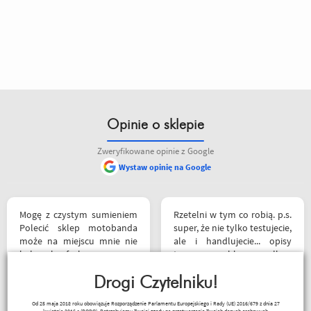
Opinie o sklepie
Zweryfikowane opinie z Google
Wystaw opinię na Google
Mogę z czystym sumieniem
Rzetelni w tym co robią. p.s.
Polecić sklep motobanda
super, że nie tylko testujecie,
może na miejscu mnie nie
ale i handlujecie... opisy
było ale fachowa pomoc
towaru, szybka wysyłka...
poprzez e-mail przy zakupie
profesjonalnie. O testach
pomogła , profesjonalne
Drogi Czytelniku!
motocykli nie wspomnę.
podejście do klienta , kiedyś
Dzięki.
Ryszard Krysz
Od 25 maja 2018 roku obowiązuje Rozporządzenie Parlamentu Europejskiego i Rady (UE) 2016/679 z dnia 27
jak pozwoli na to pogoda
kwietnia 2016 r (RODO). Potrzebujemy Twojej zgody na przetwarzanie Twoich danych osobowych