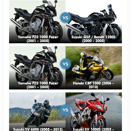
moto.
Odpowiedz
|
Przydatna (
0
)
|
Nieprzydatna (
0
)
Autor:
zbiggy
Nie wiem czy lepszy ale uwielbiam silniki V.
Yamaha FZS 1000 Fazer
Suzuki GSF / Bandit 1200S
Odpowiedz
|
Przydatna (
0
)
|
Nieprzydatna (
0
)
(2001 - 2005)
(2000 - 2005)
Autor:
Michał
Silnik V2 przede wszystkim i wygląd
Odpowiedz
|
Przydatna (
0
)
|
Nieprzydatna (
0
)
Autor:
mecker
jeździłem 4 lata, wygląd, silnik w V2 :D
Yamaha FZS 1000 Fazer
Honda CBF 1000 (2006 -
(2001 - 2005)
2010)
tłumik, wygoda jazdy, sam motor składa się
w zakręty ;]
Odpowiedz
|
Przydatna (
0
)
|
Nieprzydatna (
1
)
Suzuki SV 650S (2003 - 2012)
Suzuki SV 1000S (2003 -