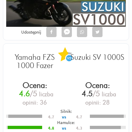
Udostępnij
Yamaha FZS
Suzuki SV 1000S
1000 Fazer
Ocena:
Ocena:
4.6
/5
4.5
/5
liczba
liczba
opinii:
36
opinii:
28
Silnik:
4.7
vs
4.7
Hamulce:
4.8
vs
4.3