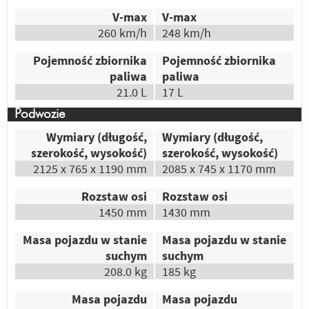
Autor:
Reizes
V-max
V-max
260 km/h
248 km/h
Zdaje się, że stare powiedzenie „Jeżeli coś
jest do wszystkiego, to jest do niczego",
Pojemność zbiornika
Pojemność zbiornika
dużego Fazera po prostu nie dotyczy.
paliwa
paliwa
21.0 L
17 L
Odpowiedz
|
Przydatna (
1
)
|
Nieprzydatna (
0
)
Autor:
daniel
Podwozie
jest bardziej uniwersalny, wygodniejszy
Wymiary (długość,
Wymiary (długość,
szerokość, wysokość)
szerokość, wysokość)
Odpowiedz
|
Przydatna (
1
)
|
Nieprzydatna (
0
)
2125 x 765 x 1190 mm
2085 x 745 x 1170 mm
Autor:
kuzzi
Hamulce
Rozstaw osi
Rozstaw osi
Przednia owiewka
1450 mm
1430 mm
mocno wyeksponowany litrowy silnik
Masa pojazdu w stanie
Masa pojazdu w stanie
piękne kocie oczy
suchym
suchym
bezawaryjność
208.0 kg
185 kg
Odpowiedz
|
Przydatna (
1
)
|
Nieprzydatna (
0
)
Autor:
Cichy
Masa pojazdu
Masa pojazdu