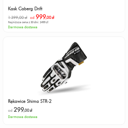
Kask Caberg Drift
Odpowiedz
|
Przydatna (
2
)
|
Nieprzydatna (
0
)
Autor:
Lesnik
999
1 399,00 zł
od
,00
zł
Najniższa cena z 30 dni: 1499 zł
ciekawsza charakterystyka silnika,
Darmowa dostawa
lepszy dźwięk silnika,
aluminiowa rama,
węższa konstrukcja,
prostszy, tańszy serwis - 2 gary
Odpowiedz
|
Przydatna (
2
)
|
Nieprzydatna (
0
)
Autor:
Gość
Moja ocena polega tylko na wyglądzie.
Odpowiedz
|
Przydatna (
2
)
|
Nieprzydatna (
1
)
Autor:
Robson
Rękawice Shima STR-2
V2
299
od
,00
zł
Darmowa dostawa