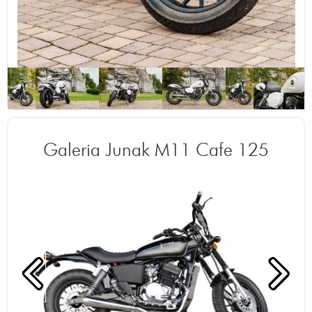
Odpowiedz
|
Przydatna (
1
)
|
Nieprzydatna (
0
)
Autor:
Zibi
Jeżdżę junakiem m11 i dlatego uważam że
nie ma lepszego chopera wśród 125-ach, dla
mnie rewelacja, a jak jeszcze ładnie go ubrać
to już wtedy bajka
Odpowiedz
|
Przydatna (
0
)
|
Nieprzydatna (
0
)
Galeria Junak M11 Cafe 125
Autor:
Dar
Wygląd i brzmienie
Odpowiedz
|
Przydatna (
0
)
|
Nieprzydatna (
0
)
Autor:
Czarny
Romet sie chowa Junak wyglada i brzmi
dużo lepiej i nie jest tak awaryjny
Odpowiedz
|
Przydatna (
0
)
|
Nieprzydatna (
0
)
Autor:
wojtek