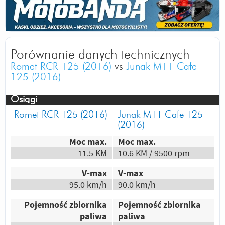
Odpowiedz
|
Przydatna (
2
)
|
Nieprzydatna (
0
)
Autor:
Tom
Nie wiem czy lepszy od Junaka bo go nie
miałem ale RCR to godna polecenia maszyna
Porównanie danych technicznych
posiadam taką po lifcie w zeszłym sezonie
Romet RCR 125 (2016)
vs
Junak M11 Cafe
nakrecilem nim prawie 10 000 km a w tym
125 (2016)
sezonie już prawie 2 000 km i sprawuje się
świetnie super motorek . Jeden minus to co
Osiągi
1500 km przegląd i wymiana oleju.
Romet RCR 125 (2016)
Junak M11 Cafe 125
Odpowiedz
|
Przydatna (
5
)
|
Nieprzydatna (
3
)
(2016)
Autor:
KD
Moc max.
Moc max.
NIECH SIĘ PSUJE I TAK WOLĘ RCR NIŻ M11
11.5 KM
10.6 KM / 9500 rpm
CAFE.
V-max
V-max
Odpowiedz
|
Przydatna (
1
)
|
Nieprzydatna (
1
)
95.0 km/h
90.0 km/h
Autor:
Andrzeju
Pojemność zbiornika
Pojemność zbiornika
Wersja "ulepszona-poprawiona" tylko lać i
paliwa
paliwa
latać