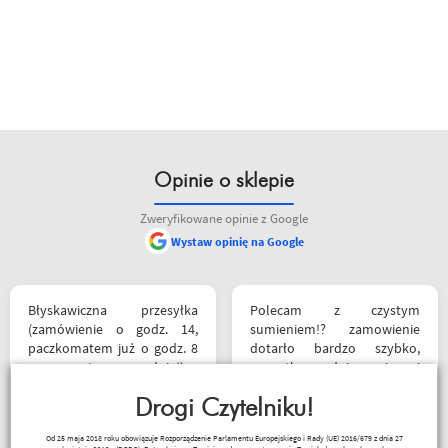
Opinie o sklepie
Zweryfikowane opinie z Google
Wystaw opinię na Google
siebie polecam
Błyskawiczna przesyłka
Polecam z czystym
(zamówienie o godz. 14,
sumieniem!? zamowienie
paczkomatem już o godz. 8
dotarło bardzo szybko,
rano następnego dnia!) ,
wszystko zgodnie z opisem i
paczka zapakowana
w jak najlepszym porządku.
schludnie i estetycznie, tak
Drogi Czytelniku!
Kontakt również super.
samo kurtka, która była
Naprawdę warto robić
_ bazyl_
Od 25 maja 2018 roku obowiązuje Rozporządzenie Parlamentu Europejskiego i Rady (UE) 2016/679 z dnia 27
prezentem urodzinowym,
zakupy bo chłopaki wiedzą