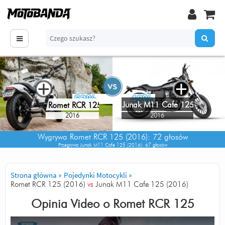
+
+
52%
48%
Junak M11 Cafe 125
Romet RCR 125
2016
2016
Wygrywa
Romet RCR 125 (2016)
: 72 głosów
Przegrywa
Junak M11 Cafe 125 (2016)
: 67 głosów
Strona główna
»
Pojedynki Motocykli
»
Romet RCR 125 (2016)
vs
Junak M11 Cafe 125 (2016)
Opinia Video o
Romet RCR 125