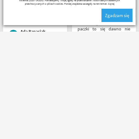
kwietnia 2016 r (RODO). Potrzebujemy Twojej zgody na przetwarzanie Twoich danych osobowych
więc nawet nie było
czym handlują.
przechowywanych w plikach cookies. Poniżej znajdziesz szczegóły na ten temat.
Czytaj
potrzeby szukania
Zgadzam się
okazjonalnego opakowania.
Zdecydowanie polecam i na
Z tak szybkim dotarciem
pewno wrócę do
paczki to się dawno nie
Ada Banasiak
Motobandy na kolejne
spotkałem. Wszystko jak być
zakupy :)
powinno, przesyłka szybko
wysłana, jest feedback o
tym co się z paczką dzieje,
Zamówienie złożone po
towar dotarł dobrze
godzinie 15, paczka
zapakowany i zgodny z
następnego dnia o 11 była
zamówieniem.
już u mnie. Niejednokrotnie
Organizacyjnie chłopaki
w innych sklepach tyle
mają to ogarnięte :)
czasu czekałem na
potwierdzenie zamówienia ?
Kermit
Nikodem Wolski
kontakt mailowy bardzo
sprawny i pomocny towar
dobrze zapakowany od