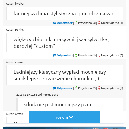
Autor:
kwaku
ładniejsza linia stylistyczna, ponadczasowa
Odpowiedz
|
Przydatna (
3
)
|
Nieprzydatna (
1
)
Autor:
Daniel
większy zbiornik, masywniejsza sylwetka,
bardziej "custom"
Odpowiedz
|
Przydatna (
2
)
|
Nieprzydatna (
0
)
Autor:
adam
Ladniejszy klasyczny wyglad mocniejszy
silnik lepsze zawieszenie i hamulce ;-)
Odpowiedz
|
Przydatna (
2
)
|
Nieprzydatna (
0
)
2017-01-19 12:58:20 | Autor: Gość
silnik nie jest mocniejszy pzdr
Autor:
wytek
rozwiń
Masywna zwarta linia, szeroki bak