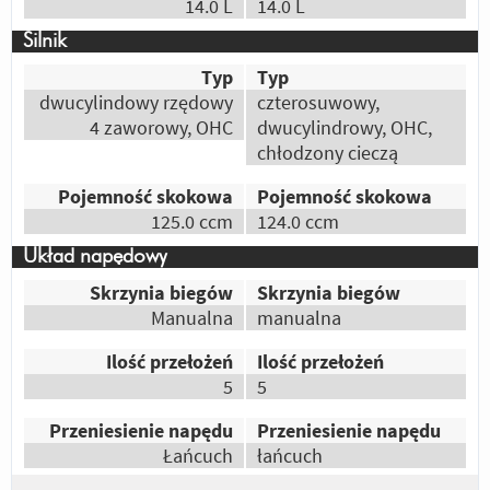
14.0 L
14.0 L
Odpowiedz
|
Przydatna (
0
)
|
Nieprzydatna (
0
)
Silnik
Autor:
Gość
Typ
Typ
przejedź się jednym i drugim a na pewno się
dwucylindowy rzędowy
czterosuwowy,
dowiesz
4 zaworowy, OHC
dwucylindrowy, OHC,
Odpowiedz
|
Przydatna (
0
)
|
Nieprzydatna (
0
)
chłodzony cieczą
Autor:
Boriacki
Pojemność skokowa
Pojemność skokowa
uroda
125.0 ccm
124.0 ccm
Odpowiedz
|
Przydatna (
0
)
|
Nieprzydatna (
0
)
Układ napędowy
Autor:
suchy
Skrzynia biegów
Skrzynia biegów
Ładniejszy
Manualna
manualna
Odpowiedz
|
Przydatna (
0
)
|
Nieprzydatna (
0
)
Ilość przełożeń
Ilość przełożeń
Autor:
nupi
5
5
wygląd, jakość wykonania, hamulce,
komfort
Przeniesienie napędu
Przeniesienie napędu
Łańcuch
łańcuch
Odpowiedz
|
Przydatna (
0
)
|
Nieprzydatna (
0
)