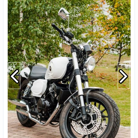
względem wyglądu, designu. Romet wydaje
mi się trochę ociężały, przysadzisty, przez co
traci na rzecz Junaka, który ze swoim
klasycznym wyglądem ma niesamowity
charakter. Nie podobają mi się też wydechy
RCR. Myślę, że osiągi są minimalnie lepsze i
nie sprawia to, że wybrałbym Rometa.
Odpowiedz
|
Przydatna (
3
)
|
Nieprzydatna (
0
)
Autor:
Crea
Bo rcr się psuje na potęgę! Tylny klosz, tylna
zębatka, mowowanie widelca. łańcuch -
CH**OWE.
Dla tego wybieram Junaka
Odpowiedz
|
Przydatna (
4
)
|
Nieprzydatna (
1
)
Autor:
Shelter_kc
Jakość wykonania, dźwięk, właściwe
proporcje - silnik versus maszyna. Nie
nadyma się na coś czym nie jest.