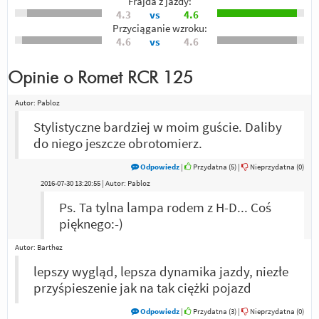
Frajda z jazdy:
4.3
vs
4.6
Przyciąganie wzroku:
4.6
vs
4.6
Opinie o
Romet RCR 125
Autor:
Pabloz
Stylistyczne bardziej w moim guście. Daliby
do niego jeszcze obrotomierz.
Odpowiedz
|
Przydatna (
5
)
|
Nieprzydatna (
0
)
2016-07-30 13:20:55 | Autor: Pabloz
Ps. Ta tylna lampa rodem z H-D... Coś
pięknego:-)
Autor:
Barthez
lepszy wygląd, lepsza dynamika jazdy, niezłe
przyśpieszenie jak na tak ciężki pojazd
Odpowiedz
|
Przydatna (
3
)
|
Nieprzydatna (
0
)