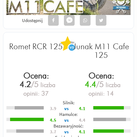
Udostępnij
Romet RCR 125
Junak M11 Cafe
125
Ocena:
Ocena:
4.2
/5
4.4
/5
liczba
liczba
opinii:
37
opinii:
14
Silnik:
3.9
vs
4.1
Hamulce:
4.5
vs
4.4
Bezawaryjność:
3.7
vs
4.1