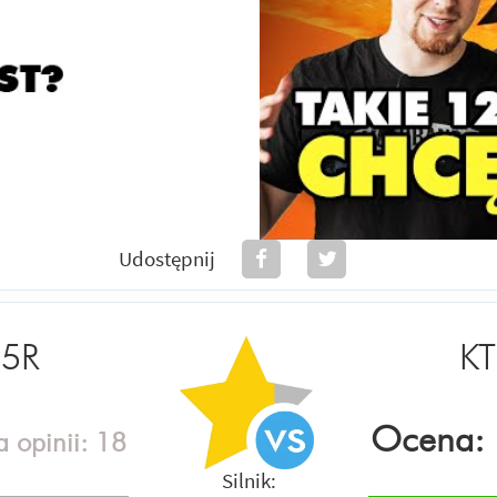
Udostępnij
25R
K
Ocena:
a opinii:
18
Silnik: