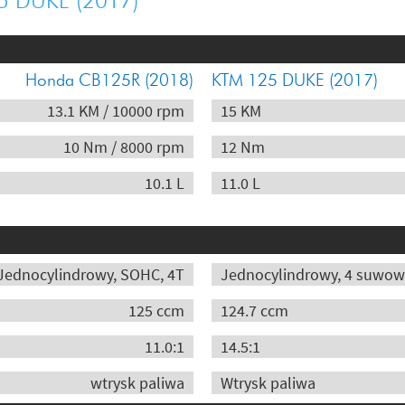
5 DUKE (2017)
zrywny od Hondy, dzię
pojemności jest ogrom
2021-11-02 11:22:23 | Auto
Honda CB125R (2018)
KTM 125 DUKE (2017)
Mocniejszy ,ale 
13.1 KM / 10000 rpm
15 KM
znaczenia ;-)
10 Nm / 8000 rpm
12 Nm
10.1 L
11.0 L
Jednocylindrowy, SOHC, 4T
Jednocylindrowy, 4 suwo
125 ccm
124.7 ccm
11.0:1
14.5:1
wtrysk paliwa
Wtrysk paliwa