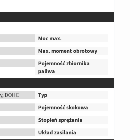
ki przewadze blisko 2 KM, co w tej
ną różnicą.
Odpowiedz
|
Przydatna (
2
)
|
Nieprzydatna (
7
)
r: Gość
także cięższy od Hondy ,co nie jest bez
Moc max.
Max. moment obrotowy
Pojemność zbiornika
paliwa
wy, DOHC
Typ
Pojemność skokowa
Stopień sprężania
Układ zasilania