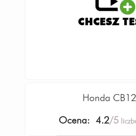
Honda CB1
Ocena:
4.2
/5
liczb