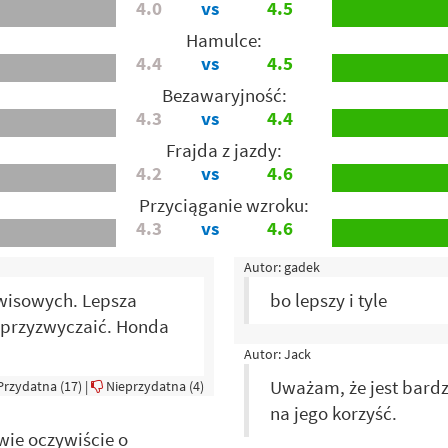
4.0
vs
4.5
Hamulce:
4.4
vs
4.5
Bezawaryjność:
4.3
vs
4.4
Frajda z jazdy:
4.2
vs
4.6
Przyciąganie wzroku:
4.3
vs
4.6
Autor:
gadek
erwisowych. Lepsza
bo lepszy i tyle
ę przyzwyczaić. Honda
Autor:
Jack
Uważam, że jest bardz
rzydatna (
17
)
|
Nieprzydatna (
4
)
na jego korzyść.
wie oczywiście o