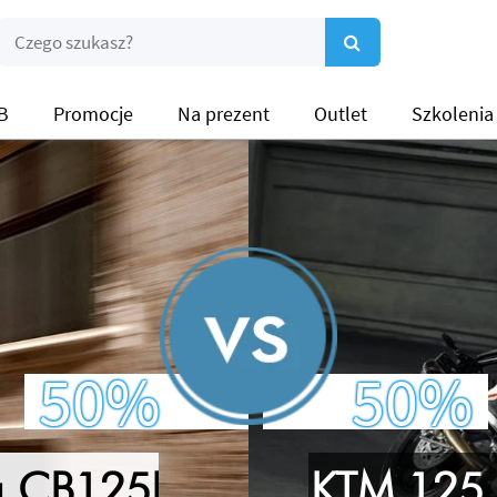
B
Promocje
Na prezent
Outlet
Szkolenia
50%
50%
a CB125R
KTM 125