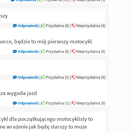
jszy
Odpowiedz
|
Przydatna (
8
)
|
Nieprzydatna (
4
)
serce, będzie to mój pierwszy motocykl.
Odpowiedz
|
Przydatna (
8
)
|
Nieprzydatna (
5
)
Odpowiedz
|
Przydatna (
1
)
|
Nieprzydatna (
0
)
sza wygoda jazd
Odpowiedz
|
Przydatna (
1
)
|
Nieprzydatna (
0
)
ykl dla początkującego motocyklisty to
ne wrażenie jak będę starszy to może