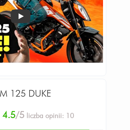
Odtwórz
TM 125 DUKE
4.5
/5
liczba opinii:
10