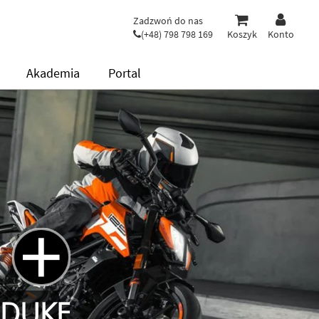
Zadzwoń do nas
(+48) 798 798 169
Koszyk
Konto
Akademia
Portal
+
 DUKE