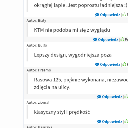
okrągłej lapie .Jest poprostu ładniejsza :)
Odpowiedz
|
P
Autor:
Biały
KTM nie podoba mi się z wyglądu
Odpowiedz
|
Pr
Autor:
Bulfo
Lepszy design, wygodniejsza poza
Odpowiedz
|
P
Autor:
Przemo
Rasowa 125, pięknie wykonana, niezawod
zdjęcia na ulicy!
Odpowiedz
|
Autor:
ziomal
klasyczny styl i prędkość
Odpowiedz
|
Autor:
Basiczka