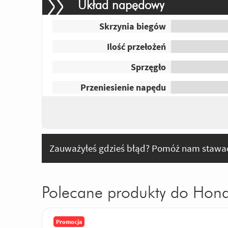
Układ napędowy
Skrzynia biegów
Ilość przełożeń
Sprzęgło
Przeniesienie napędu
Zauważyłeś gdzieś błąd? Pomóż nam stawać
Polecane produkty do Ho
Promocja