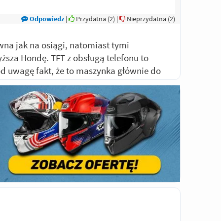
Odpowiedz
|
Przydatna (
2
)
|
Nieprzydatna (
2
)
wna jak na osiągi, natomiast tymi
ższa Hondę. TFT z obsługą telefonu to
pod uwagę fakt, że to maszynka głównie do
Odpowiedz
|
Przydatna (
1
)
|
Nieprzydatna (
1
)
uper hamulce.
Odpowiedz
|
Przydatna (
5
)
|
Nieprzydatna (
6
)
Odpowiedz
|
Przydatna (
1
)
|
Nieprzydatna (
3
)
any, lepiej wygląda oraz jest bardziej