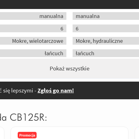
manualna
manualna
6
6
Mokre, wielotarczowe
Mokre, hydrauliczne
łańcuch
łańcuch
Pokaż wszystkie
 się lepszymi -
Zgłoś go nam!
nda CB125R:
Promocja