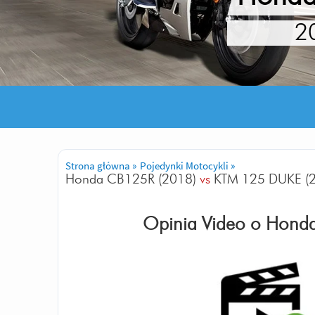
2
Strona główna
»
Pojedynki Motocykli
»
Honda CB125R (2018)
vs
KTM 125 DUKE (
Opinia Video o
Hond