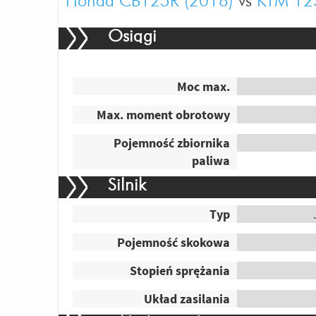
Honda CB125R (2018)
vs
KTM 12
Osiągi
Moc max.
Max. moment obrotowy
Pojemność zbiornika
paliwa
Silnik
Typ
Pojemność skokowa
Stopień sprężania
Układ zasilania