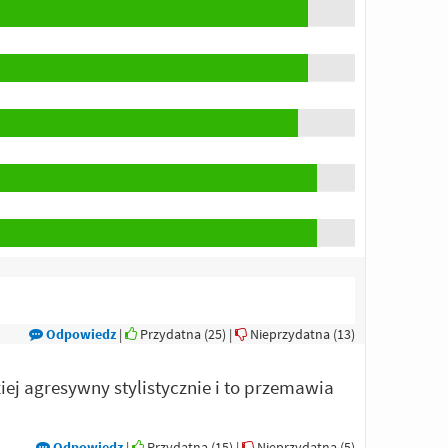
Odpowiedz
|
Przydatna (
25
)
|
Nieprzydatna (
13
)
iej agresywny stylistycznie i to przemawia
Odpowiedz
|
Przydatna (
15
)
|
Nieprzydatna (
5
)