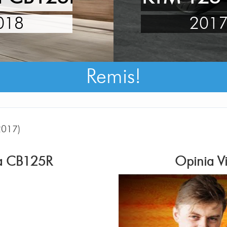
018
201
Remis!
2017)
a CB125R
Opinia V