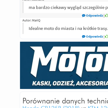
ma bardzo ciekawy wygląd szczególnie 
Odpowiedz
|
Autor:
MańQ
Idealne moto do miasta i na krótkie tras
Odpowiedz
|
Autor:
mzw
Okrągły reflektor i bardziej stonowane ko
Odpowiedz
|
Autor:
Gość
Ładnie wygląda
Odpowiedz
|
Porównanie danych techni