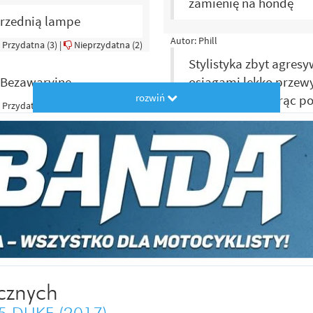
zamienię na hondę
przednią lampe
Autor:
Phill
Przydatna (
3
)
|
Nieprzydatna (
2
)
Stylistyka zbyt agresy
y.Bezawaryjne.
osiągami lekko przewy
rozwiń
kolejny atut, biorąc 
Przydatna (
2
)
|
Nieprzydatna (
1
)
miasta.
lory.
Autor:
hubson
Przydatna (
1
)
|
Nieprzydatna (
0
)
silniejszy, szybszy, s
Autor:
ja
Przydatna (
4
)
|
Nieprzydatna (
4
)
wygląda jak potwór
Autor:
Duke Rider :D
cznych
Duke jest lepiej wykon