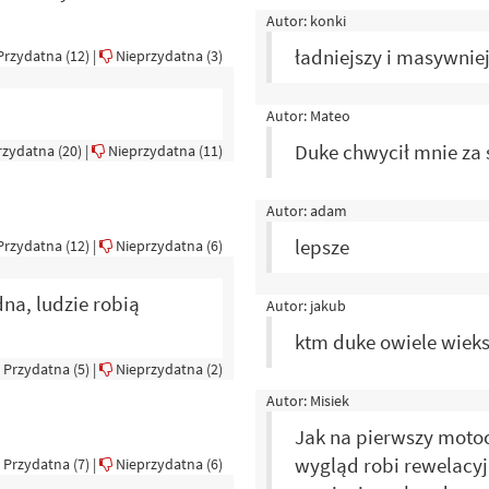
Autor:
konki
ładniejszy i masywnie
rzydatna (
12
)
|
Nieprzydatna (
3
)
Autor:
Mateo
Duke chwycił mnie za 
zydatna (
20
)
|
Nieprzydatna (
11
)
Autor:
adam
lepsze
rzydatna (
12
)
|
Nieprzydatna (
6
)
na, ludzie robią
Autor:
jakub
ktm duke owiele wiek
Przydatna (
5
)
|
Nieprzydatna (
2
)
Autor:
Misiek
Jak na pierwszy motoc
wygląd robi rewelacyj
Przydatna (
7
)
|
Nieprzydatna (
6
)