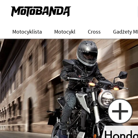
Motocyklista
Motocykl
Cross
Gadżety M
+
Hond