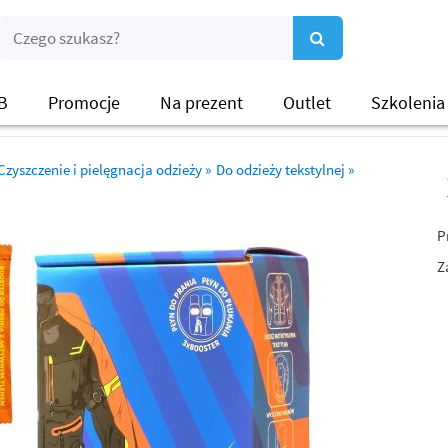
B
Promocje
Na prezent
Outlet
Szkolenia
Czyszczenie i pielęgnacja odzieży
»
Do odzieży tekstylnej
»
P
Z