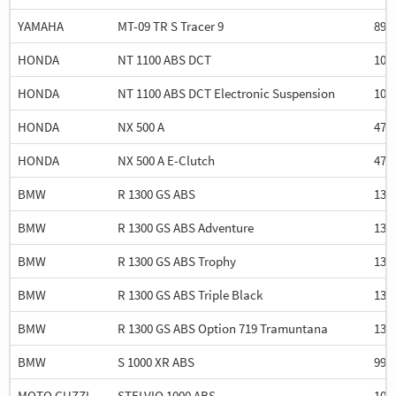
YAMAHA
MT-09 TR S Tracer 9
890
HONDA
NT 1100 ABS DCT
108
HONDA
NT 1100 ABS DCT Electronic Suspension
108
HONDA
NX 500 A
471
HONDA
NX 500 A E-Clutch
471
BMW
R 1300 GS ABS
130
BMW
R 1300 GS ABS Adventure
130
BMW
R 1300 GS ABS Trophy
130
BMW
R 1300 GS ABS Triple Black
130
BMW
R 1300 GS ABS Option 719 Tramuntana
130
BMW
S 1000 XR ABS
999
MOTO GUZZI
STELVIO 1000 ABS
104