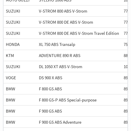
SUZUKI
V-STROM 800 ABS V-Strom
776
SUZUKI
V-STROM 800 DE ABS V-Strom
776
SUZUKI
V-STROM 800 DE ABS V-Strom Travel Edition
776
HONDA
XL 750 ABS Transalp
755
KTM
ADVENTURE 890 R ABS
889
SUZUKI
DL 1050 XT ABS V-Strom
103
VOGE
DS 900 X ABS
895
BMW
F 800 GS ABS
895
BMW
F 800 GS-P ABS Special-purpose
895
BMW
F 900 GS ABS
895
BMW
F 900 GS ABS Adventure
895