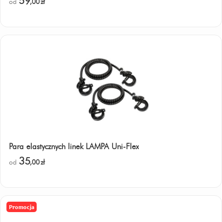
59
od
,00
zł
Para elastycznych linek LAMPA Uni-Flex
35
od
,00
zł
Promocja