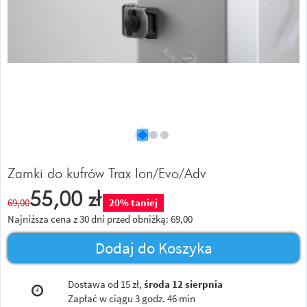
Zamki do kufrów Trax Ion/Evo/Adv
55,00
zł
69,00
20% taniej
Najniższa cena z 30 dni przed obniżką:
69,00
Dodaj do Koszyka
Dostawa od 15 zł,
środa 12 sierpnia
Zapłać w ciągu
3 godz. 46 min