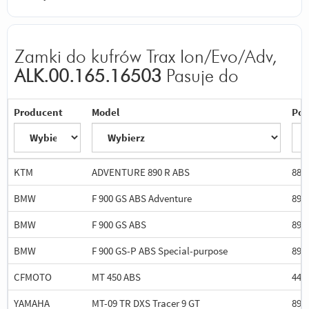
Zamki do kufrów Trax Ion/Evo/Adv,
ALK.00.165.16503
Pasuje do
Producent
Model
Poj
KTM
ADVENTURE 890 R ABS
889
BMW
F 900 GS ABS Adventure
895
BMW
F 900 GS ABS
895
BMW
F 900 GS-P ABS Special-purpose
895
CFMOTO
MT 450 ABS
449
YAMAHA
MT-09 TR DXS Tracer 9 GT
890