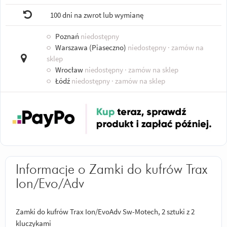
100 dni na zwrot lub wymianę
○
Poznań
niedostępny
○
Warszawa (Piaseczno)
niedostępny
· zamów na
sklep
○
Wrocław
niedostępny
· zamów na sklep
○
Łódź
niedostępny
· zamów na sklep
Informacje o Zamki do kufrów Trax
Ion/Evo/Adv
Zamki do kufrów Trax Ion/EvoAdv Sw-Motech, 2 sztuki z 2
kluczykami