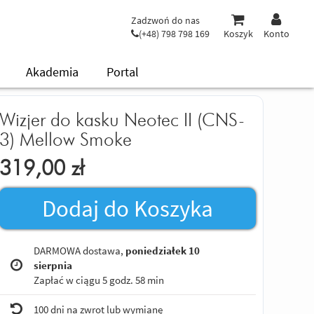
Zadzwoń do nas
(+48) 798 798 169
Koszyk
Konto
Akademia
Portal
Wizjer do kasku Neotec II (CNS-
3) Mellow Smoke
319,00
zł
Dodaj do Koszyka
DARMOWA dostawa,
poniedziałek 10
sierpnia
Zapłać w ciągu
5 godz. 58 min
100 dni na zwrot lub wymianę