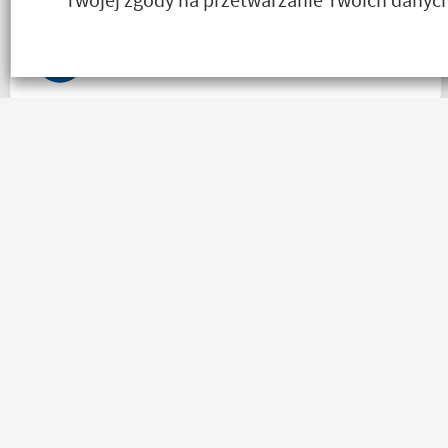
upały,LWG
Salceson Morderca
Towar zgodny z opisem wysyłka błyskawiczna i gratisy
sklep wart każdej złotówki zapraszam każdego
motobandziora
Lukasz Elo