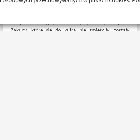
Sklep na celujący! Fachowcy przemili, cierpliwi.
Zakupy, które się do kufra nie zmieściły, zostały
wysłane kurierem - ekstra rozwiązanie! Jakość
produktów (m.in. komplet Rebelhorn) pierwsza klasa -
już sprawdzone na dłuższym wypadzie w Bieszczady.
Polecam z całego serca!
Agnieszka Deja