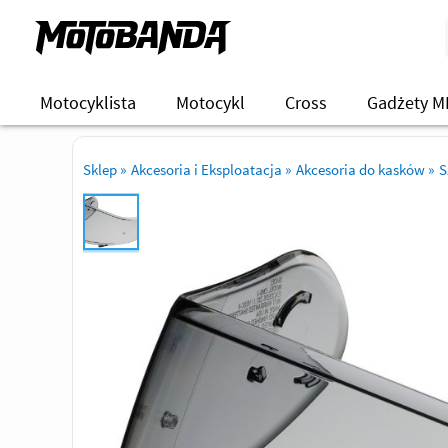
Motocyklista
Motocykl
Cross
Gadżety M
Sklep
»
Akcesoria i Eksploatacja
»
Akcesoria do kasków
»
S