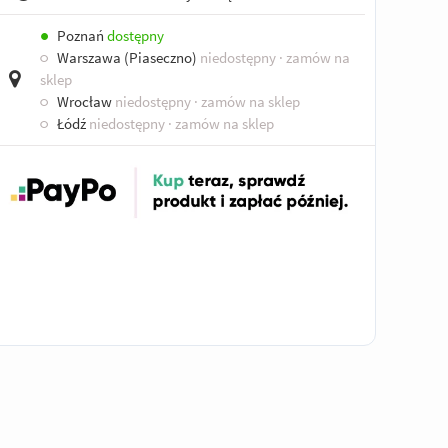
●
Poznań
dostępny
○
Warszawa (Piaseczno)
niedostępny
· zamów na
sklep
○
Wrocław
niedostępny
· zamów na sklep
○
Łódź
niedostępny
· zamów na sklep