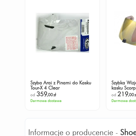
Szyba Arai z Pinami do Kasku
Szybka Wizje
Tour-X 4 Clear
kasku Scor
359
219
od
,00
zł
od
,00
z
Darmowa dostawa
Darmowa dos
Informacje o producencie -
Shoe