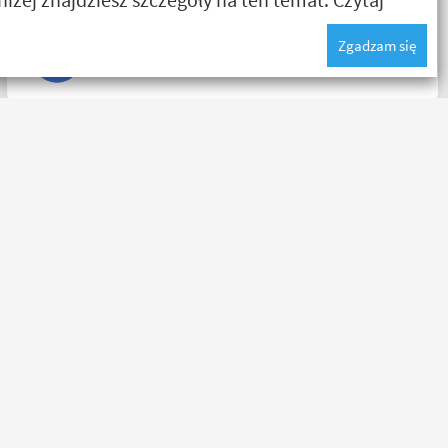
Zgadzam się
Nikodem Wolski
Bardzo fajny sklep, pomocna obsługa pana Patryka. A
najlepsze było to, że podczas zakupów byłem
świadkiem cudu – pan inwalida nagle wstał i poszedł.
10/10 za atrakcje dodatkowe. 😄
Kapkos