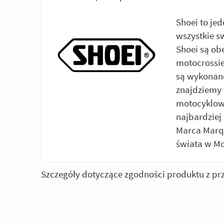
Shoei to je
wszystkie s
Shoei są o
motocrossie
są wykonane
znajdziemy 
motocyklowy
najbardziej
Marca Marqu
świata w M
Szczegóły dotyczące zgodności produktu z pr