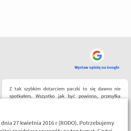
Wystaw opinię na Google
Z tak szybkim dotarciem paczki to się dawno nie
spotkałem. Wszystko jak być powinno, przesyłka
szybko wysłana, jest feedback o tym co się z paczką
dzieje, towar dotarł dobrze zapakowany i zgodny z
zamówieniem. Organizacyjnie chłopaki mają to
 dnia 27 kwietnia 2016 r (RODO). Potrzebujemy
ogarnięte :)
żej znajdziesz szczegóły na ten temat.
Czytaj