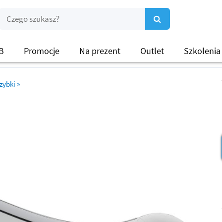
B
Promocje
Na prezent
Outlet
Szkolenia
zybki
»