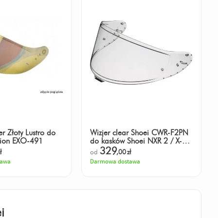
r Złoty Lustro do
Wizjer clear Shoei CWR-F2PN
pion EXO-491
do kasków Shoei NXR 2 / X-
SPR PRO
329
ł
od
,00
zł
tawa
Darmowa dostawa
i