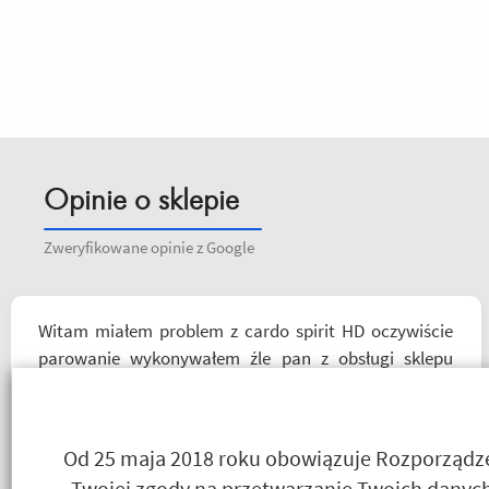
Opinie o sklepie
Zweryfikowane opinie z Google
Witam miałem problem z cardo spirit HD oczywiście
parowanie wykonywałem źle pan z obsługi sklepu
spokojnie i cierpliwie wytłumaczył w czym problem i
sprawa załatwiona polecam serdecznie obsługa daje
radę no i oczywiście nie wyszedłem bez kupna
Od 25 maja 2018 roku obowiązuje Rozporządzen
kurteczki na lato bardzo była mi potrzebna w takie
Twojej zgody na przetwarzanie Twoich danych