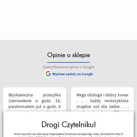
Opinie o sklepie
Zweryfikowane opinie z Google
Wystaw opinię na Google
Błyskawiczna przesyłka
Mega obsługa i dobry towar
(zamówienie o godz. 14,
. . . każdy motocyklista
paczkomatem już o godz. 8
znajdzie coś dla siebie . . .
rano następnego dnia!) ,
serdecznie polecam ???
paczka zapakowana
schludnie i estetycznie, tak
Drogi Czytelniku!
samo kurtka, która była
Sebastian Trąbski
Od 25 maja 2018 roku obowiązuje Rozporządzenie Parlamentu Europejskiego i Rady (UE) 2016/679 z dnia 27
prezentem urodzinowym,