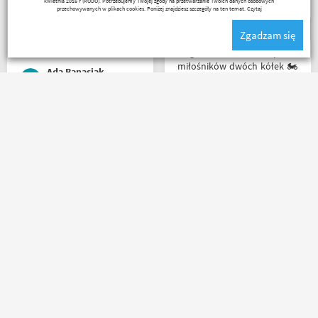
kwietnia 2016 r (RODO). Potrzebujemy Twojej zgody na przetwarzanie Twoich danych osobowych
więc nawet nie było
przechowywanych w plikach cookies. Poniżej znajdziesz szczegóły na ten temat.
Czytaj
potrzeby szukania
Zgadzam się
okazjonalnego opakowania.
Zdecydowanie polecam i na
Mega wielki 😱 sklep dla
pewno wrócę do
miłośników dwóch kółek 🏍️
Ada Banasiak
Motobandy na kolejne
🛵. Bardzo duży wybór w
zakupy :)
asortymencie i w
rozmiarówce. Dużo osób z
obsługi którzy chętnie
Bardzo szybko, bardzo
pomogą i doradzą.Świetny
sprawnie i bardzo
kontakt telefoniczny. Z
profesjonalnie! Pełna
pewnością w Poznaniu jak
informacja o statusie
nie w regionie sklep nr. 1👍🏻
przesylki. Dziękuję. Takie
Buty zakupione bardzo
zakupy to naprawdę
wygode 🤗
przyjemność. Polecam!
Robert Rudnicki
Karol Pawłowski