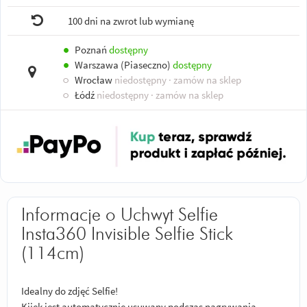
100 dni na zwrot lub wymianę
●
Poznań
dostępny
●
Warszawa (Piaseczno)
dostępny
○
Wrocław
niedostępny
· zamów na sklep
○
Łódź
niedostępny
· zamów na sklep
Informacje o Uchwyt Selfie
Insta360 Invisible Selfie Stick
(114cm)
Idealny do zdjęć Selfie!
Kijek jest automatycznie usuwany podczas nagrywania