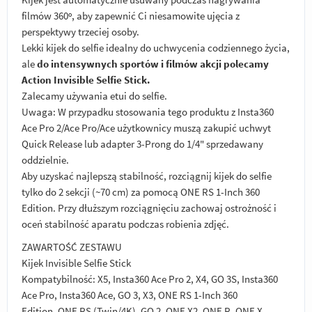
filmów 360º, aby zapewnić Ci niesamowite ujęcia z
perspektywy trzeciej osoby.
Lekki kijek do selfie idealny do uchwycenia codziennego życia,
ale
do intensywnych sportów i filmów akcji polecamy
Action Invisible Selfie Stick.
Zalecamy używania etui do selfie.
Uwaga: W przypadku stosowania tego produktu z Insta360
Ace Pro 2/Ace Pro/Ace użytkownicy muszą zakupić uchwyt
Quick Release lub adapter 3-Prong do 1/4" sprzedawany
oddzielnie.
Aby uzyskać najlepszą stabilność, rozciągnij kijek do selfie
tylko do 2 sekcji (~70 cm) za pomocą ONE RS 1-Inch 360
Edition. Przy dłuższym rozciągnięciu zachowaj ostrożność i
oceń stabilność aparatu podczas robienia zdjęć.
ZAWARTOŚĆ ZESTAWU
Kijek Invisible Selfie Stick
Kompatybilność: X5, Insta360 Ace Pro 2, X4, GO 3S, Insta360
Ace Pro, Insta360 Ace, GO 3, X3, ONE RS 1-Inch 360
Edition, ONE RS (Twin/4K), GO 2, ONE X2, ONE R, ONE X.