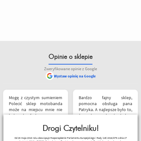
Opinie o sklepie
Zweryfikowane opinie z Google
Wystaw opinię na Google
siebie polecam
Mogę z czystym sumieniem
Bardzo fajny sklep,
Polecić sklep motobanda
pomocna obsługa pana
może na miejscu mnie nie
Patryka. A najlepsze było to,
było ale fachowa pomoc
że podczas zakupów byłem
poprzez e-mail przy zakupie
świadkiem cudu – pan
pomogła , profesjonalne
Drogi Czytelniku!
inwalida nagle wstał i
podejście do klienta , kiedyś
poszedł. 10/10 za atrakcje
Kapkos
Od 25 maja 2018 roku obowiązuje Rozporządzenie Parlamentu Europejskiego i Rady (UE) 2016/679 z dnia 27
jak pozwoli na to pogoda
dodatkowe. 😄