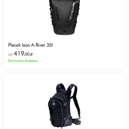
Plecak Ixon A-River 35l
419
od
,00
zł
Darmowa dostawa