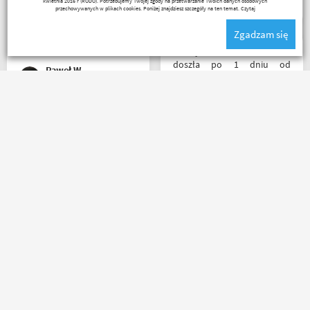
kwietnia 2016 r (RODO). Potrzebujemy Twojej zgody na przetwarzanie Twoich danych osobowych
napewno się wybiorę do
przechowywanych w plikach cookies. Poniżej znajdziesz szczegóły na ten temat.
Czytaj
sklepu a tym czasem
Zgadzam się
pozostaje napić się kawy w
ich kubku
Przesyłka bez zarzutu
doszła po 1 dniu od
Paweł W
nadania. Bardzo szybka i
sprawna realizacja.
Jakościowo produkty są
świetne. Rzetelna firma, z
Zamówienie złożone po
której będę korzystał i
godzinie 15, paczka
wspierał, ponieważ cała
następnego dnia o 11 była
ekipa robi niesamowita
już u mnie. Niejednokrotnie
robotę w motocyklowym
w innych sklepach tyle
świecie :). Pozdrawiam !
czasu czekałem na
potwierdzenie zamówienia ?
Kermit
Riko
kontakt mailowy bardzo
sprawny i pomocny towar
dobrze zapakowany od