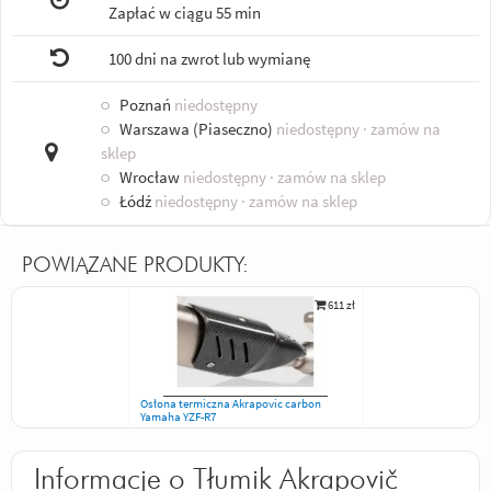
Zapłać w ciągu
55 min
100 dni na zwrot lub wymianę
○
Poznań
niedostępny
○
Warszawa (Piaseczno)
niedostępny
· zamów na
sklep
○
Wrocław
niedostępny
· zamów na sklep
○
Łódź
niedostępny
· zamów na sklep
POWIĄZANE PRODUKTY:
611 zł
Osłona termiczna Akrapovic carbon
Yamaha YZF-R7
Informacje o Tłumik Akrapovič