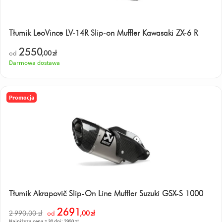
Tłumik LeoVince LV-14R Slip-on Muffler Kawasaki ZX-6 R
2550
od
,00
zł
Darmowa dostawa
Promocja
Tłumik Akrapovič Slip-On Line Muffler Suzuki GSX-S 1000
2691
2 990,00 zł
od
,00
zł
Najniższa cena z 30 dni: 2990 zł