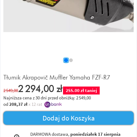
Tłumik Akrapovič Muffler Yamaha FZF-R7
2 294,00
zł
2 549,00
255.00 zł taniej
Najniższa cena z 30 dni przed obniżką:
2 549,00
od
208,37
zł
x 12 rat
Dodaj do Koszyka
DARMOWA dostawa,
poniedziałek 17 sierpnia