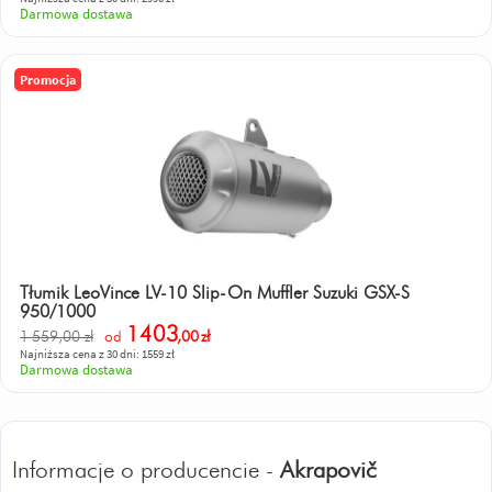
Darmowa dostawa
Promocja
Tłumik LeoVince LV-10 Slip-On Muffler Suzuki GSX-S
950/1000
1403
1 559,00 zł
od
,00
zł
Najniższa cena z 30 dni: 1559 zł
Darmowa dostawa
Informacje o producencie -
Akrapovič