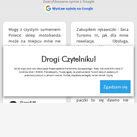
Zweryfikowane opinie z Google
Wystaw opinię na Google
siebie polecam
Mogę z czystym sumieniem
Zakupiłem rękawiczki - Seca
Polecić sklep motobanda
Turismo III, jak dla mnie
może na miejscu mnie nie
rewelacja. Obsługa,
było ale fachowa pomoc
doradztwo i klimat w sklepie
poprzez e-mail przy zakupie
na najwyższym poziomie.
pomogła , profesjonalne
Drogi Czytelniku!
Polecam Następnym
podejście do klienta , kiedyś
zakupem będzie kask.
Czesław Bednarz
Od 25 maja 2018 roku obowiązuje Rozporządzenie Parlamentu Europejskiego i Rady (UE) 2016/679 z dnia 27
jak pozwoli na to pogoda
kwietnia 2016 r (RODO). Potrzebujemy Twojej zgody na przetwarzanie Twoich danych osobowych
napewno się wybiorę do
przechowywanych w plikach cookies. Poniżej znajdziesz szczegóły na ten temat.
Czytaj
sklepu a tym czasem
Zgadzam się
pozostaje napić się kawy w
ich kubku
Z tak szybkim dotarciem
paczki to się dawno nie
Paweł W
spotkałem. Wszystko jak być
powinno, przesyłka szybko
wysłana, jest feedback o
tym co się z paczką dzieje,
Zamówienie złożone po
towar dotarł dobrze
godzinie 15, paczka
zapakowany i zgodny z