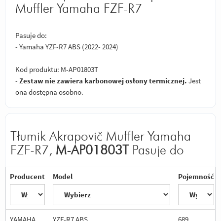
Muffler Yamaha FZF-R7
Pasuje do:
- Yamaha YZF-R7 ABS (2022- 2024)
Kod produktu: M-AP01803T
-
Zestaw nie zawiera karbonowej osłony termicznej.
Jest
ona dostępna osobno.
Tłumik Akrapovič Muffler Yamaha
FZF-R7,
M-AP01803T
Pasuje do
Producent
Model
Pojemność
YAMAHA
YZF-R7 ABS
689