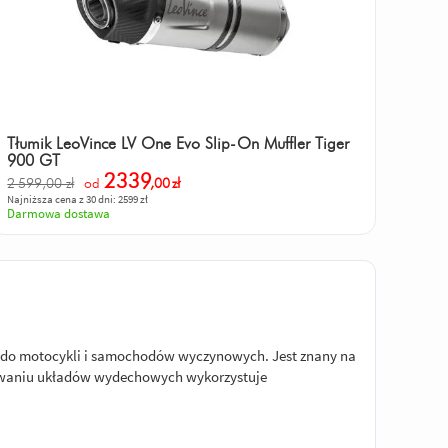
Tłumik LeoVince LV One Evo Slip-On Muffler Tiger
900 GT
2339
2 599,00 zł
od
,00
zł
Najniższa cena z 30 dni: 2599 zł
Darmowa dostawa
 do motocykli i samochodów wyczynowych. Jest znany na
ktowaniu układów wydechowych wykorzystuje