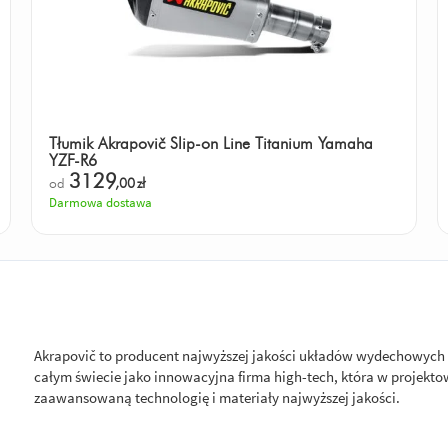
Tłumik Akrapovič Slip-on Line Titanium Yamaha
YZF-R6
3129
od
,00
zł
Darmowa dostawa
Akrapovič to producent najwyższej jakości układów wydechowych
całym świecie jako innowacyjna firma high-tech, która w proje
zaawansowaną technologię i materiały najwyższej jakości.