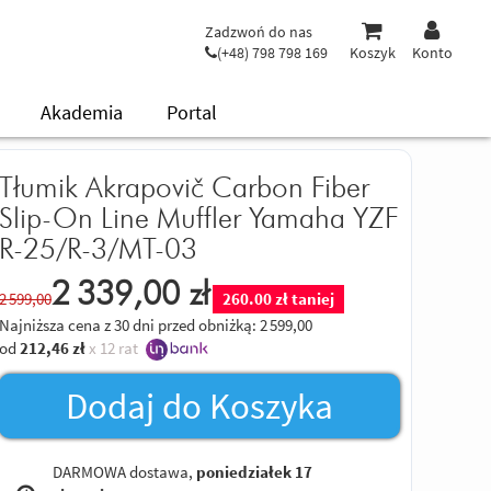
Zadzwoń do nas
(+48) 798 798 169
Koszyk
Konto
Akademia
Portal
Tłumik Akrapovič Carbon Fiber
Slip-On Line Muffler Yamaha YZF
R-25/R-3/MT-03
2 339,00
zł
2 599,00
260.00 zł taniej
Najniższa cena z 30 dni przed obniżką:
2 599,00
od
212,46
zł
x 12 rat
Dodaj do Koszyka
DARMOWA dostawa,
poniedziałek 17