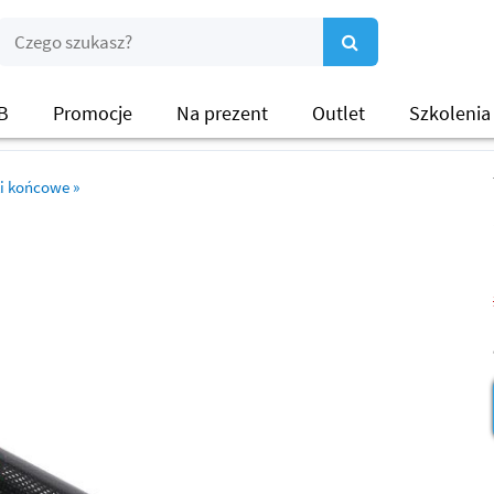
B
Promocje
Na prezent
Outlet
Szkolenia
i końcowe
»