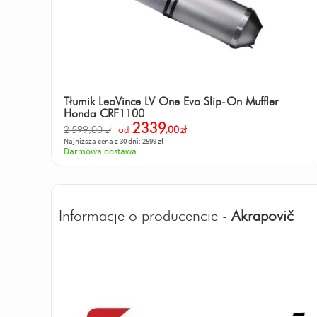
Tłumik LeoVince LV One Evo Slip-On Muffler
Honda CRF1100
2339
2 599,00 zł
od
,00
zł
Najniższa cena z 30 dni: 2599 zł
Darmowa dostawa
Informacje o producencie -
Akrapovič