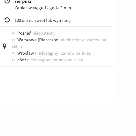
sierpnia
Zapłać w ciągu
12 godz. 1 min
100 dni na zwrot lub wymianę
○
Poznań
niedostępny
○
Warszawa (Piaseczno)
niedostępny
· zamów na
sklep
○
Wrocław
niedostępny
· zamów na sklep
○
Łódź
niedostępny
· zamów na sklep