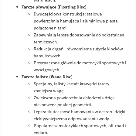
Tarcze pływające (Floating Disc)
Dwuczęściowa konstrukcja: stalowa
powierzchnia hamująca i aluminiowa piasta
połączone nitami.
Zapewniają lepsze dopasowanie do odkształceń
termicznych.
Redukcja drgań i równomierne zużycie klocków
hamulcowych.
Przeznaczone głównie do motocykli sportowych i
wyścigowych.
Tarcze faliste (Wave Disc)
Specjalny, falisty kształt krawędzi tarczy
zmniejsza wagę.
Zwiększona powierzchnia chłodzenia dzięki
niekonwencjonalnej geometrii.
Lepsza skuteczność hamowania w deszczu dzięki
efektywniejszemu odprowadzaniu wody.
Popularne w motocyklach sportowych, off-road i
enduro.