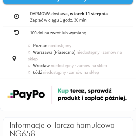
DARMOWA dostawa,
wtorek 11 sierpnia
Zapłać w ciągu
1 godz. 30 min
100 dni na zwrot lub wymianę
○
Poznań
niedostępny
○
Warszawa (Piaseczno)
niedostępny
· zamów na
sklep
○
Wrocław
niedostępny
· zamów na sklep
○
Łódź
niedostępny
· zamów na sklep
Informacje o Tarcza hamulcowa
NG658