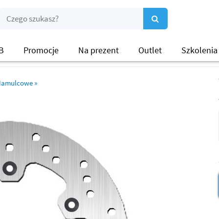
B
Promocje
Na prezent
Outlet
Szkolenia
 Hamulcowe
»