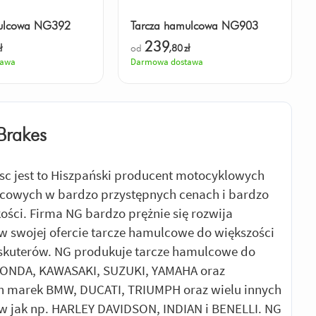
mulcowa NG392
Tarcza hamulcowa NG903
239
ł
od
,80
zł
tawa
Darmowa dostawa
Brakes
sc jest to Hiszpański producent motocyklowych
cowych w bardzo przystępnych cenach i bardzo
kości. Firma NG bardzo prężnie się rozwija
w swojej ofercie tarcze hamulcowe do większości
 skuterów. NG produkuje tarcze hamulcowe do
HONDA, KAWASAKI, SUZUKI, YAMAHA oraz
h marek BMW, DUCATI, TRIUMPH oraz wielu innych
 jak np. HARLEY DAVIDSON, INDIAN i BENELLI. NG