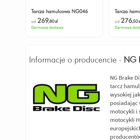
Tarcza hamulcowa NG046
Tarcza ha
269
276
od
,80
zł
od
,50
z
Darmowa dostawa
Darmowa dos
Informacje o producencie -
NG 
NG Brake Di
tarcz hamul
wysokiej ja
posiadając 
motocykli i
motocykli 
europejskic
producentów