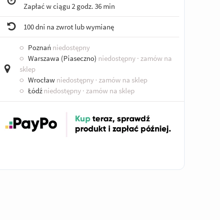
Zapłać w ciągu
2 godz. 36 min
100 dni na zwrot lub wymianę
○
Poznań
niedostępny
○
Warszawa (Piaseczno)
niedostępny
· zamów na
sklep
○
Wrocław
niedostępny
· zamów na sklep
○
Łódź
niedostępny
· zamów na sklep