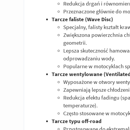
Redukcja drgań i równomier
Przeznaczone głównie do mo
Tarcze faliste (Wave Disc)
Specjalny, falisty kształt kr
Zwiększona powierzchnia chł
geometrii.
Lepsza skuteczność hamowan
odprowadzaniu wody.
Popularne w motocyklach spo
Tarcze wentylowane (Ventilated
Wyposażone w otwory wentyl
Zapewniają lepsze chłodzen
Redukcja efektu fadingu (s
temperaturze).
Często stosowane w motocykl
Tarcze typu off-road
Przystosowane do ekstrema