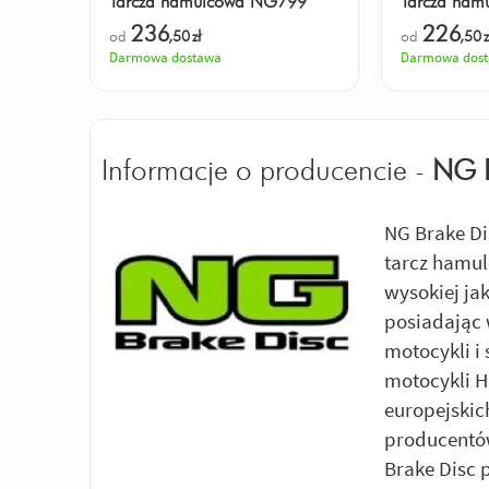
Tarcza hamulcowa NG799
Tarcza ha
236
226
od
,50
zł
od
,50
z
Darmowa dostawa
Darmowa dos
Informacje o producencie -
NG 
NG Brake Di
tarcz hamul
wysokiej ja
posiadając 
motocykli i
motocykli 
europejskic
producentów
Brake Disc 