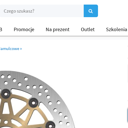
B
Promocje
Na prezent
Outlet
Szkolenia
 Hamulcowe
»