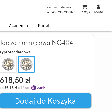
Zadzwoń do nas
(+48) 798 798 169
Koszyk
Konto
Akademia
Portal
Tarcza hamulcowa NG404
Typ:
Standardowa
618,50
zł
od
56,18
zł
x 12 rat
Dodaj do Koszyka