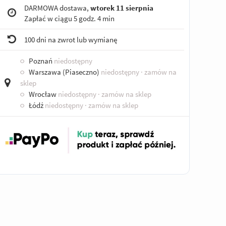
DARMOWA dostawa,
wtorek 11 sierpnia
Zapłać w ciągu
5 godz. 4 min
100 dni na zwrot lub wymianę
○
Poznań
niedostępny
○
Warszawa (Piaseczno)
niedostępny
· zamów na
sklep
○
Wrocław
niedostępny
· zamów na sklep
○
Łódź
niedostępny
· zamów na sklep