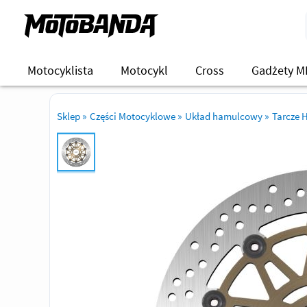
Motocyklista
Motocykl
Cross
Gadżety M
Sklep
»
Części Motocyklowe
»
Układ hamulcowy
»
Tarcze