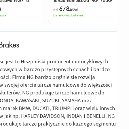
mulcowa NG716
Tarcza hamulcowa NG1753G
678
ł
od
,50
zł
tawa
Darmowa dostawa
Brakes
sc jest to Hiszpański producent motocyklowych
cowych w bardzo przystępnych cenach i bardzo
kości. Firma NG bardzo prężnie się rozwija
w swojej ofercie tarcze hamulcowe do większości
 skuterów. NG produkuje tarcze hamulcowe do
HONDA, KAWASAKI, SUZUKI, YAMAHA oraz
h marek BMW, DUCATI, TRIUMPH oraz wielu innych
 jak np. HARLEY DAVIDSON, INDIAN i BENELLI. NG
produkuje tarcze praktycznie do każdego segmentu